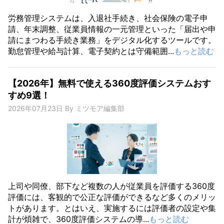
労務管理システムは、入退社手続き、社会保険の電子申
請、年末調整、従業員情報の一元管理といった「届出や申
請にまつわる手続き業務」をデジタル化するツールです。
勤怠管理や給与計算、電子契約とは守備範囲...
もっと読む
【2026年】無料で使える360度評価システムおす
すめ9選！
2026年07月23日
By
ミツモア編集部
上司や同僚、部下など複数の人が従業員を評価する360度
評価には、客観的で公正な評価ができるなど多くのメリッ
トがあります。とはいえ、実施するには評価者の設定や集
計が煩雑で、360度評価システムの導...
もっと読む