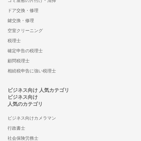
鍵・防犯対策
ゴミ屋敷の片付け・清掃
鍵交換・修理
ドア交換・修理
鍵開け・鍵屋
鍵交換・修理
盗聴器・盗撮器の調査・発見
空室クリーニング
行政書士
税理士
車庫証明に強い行政書士
確定申告の税理士
遺産相続手続き代行に強い行政書士
顧問税理士
許認可に強い行政書士
相続税申告に強い税理士
離婚の公正証書に強い行政書士
遺言書作成に強い行政書士
ビジネス向け 人気カテゴリ
建設業許可の申請に強い行政書士
ビジネス向け
ビザ申請代行・入管業務代行に強い行政書士
人気のカテゴリ
内容証明・債権債務問題に強い行政書士
ビジネス向けカメラマン
古物商許可申請代行の行政書士
自動車の名義・住所変更代行に強い行政書士
行政書士
永住許可申請の行政書士
社会保険労務士