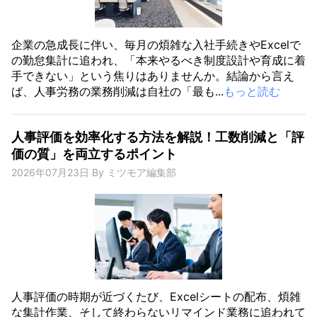
企業の急成長に伴い、毎月の煩雑な入社手続きやExcelで
の勤怠集計に追われ、「本来やるべき制度設計や育成に着
手できない」という焦りはありませんか。結論から言え
ば、人事労務の業務削減は自社の「最も...
もっと読む
人事評価を効率化する方法を解説！工数削減と「評
価の質」を両立するポイント
2026年07月23日
By
ミツモア編集部
人事評価の時期が近づくたび、Excelシートの配布、煩雑
な集計作業、そして終わらないリマインド業務に追われて