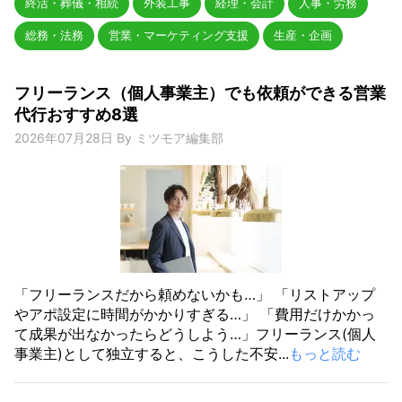
終活・葬儀・相続
外装工事
経理・会計
人事・労務
総務・法務
営業・マーケティング支援
生産・企画
フリーランス（個人事業主）でも依頼ができる営業
代行おすすめ8選
2026年07月28日
By
ミツモア編集部
「フリーランスだから頼めないかも…」 「リストアップ
やアポ設定に時間がかかりすぎる…」 「費用だけかかっ
て成果が出なかったらどうしよう…」フリーランス(個人
事業主)として独立すると、こうした不安...
もっと読む