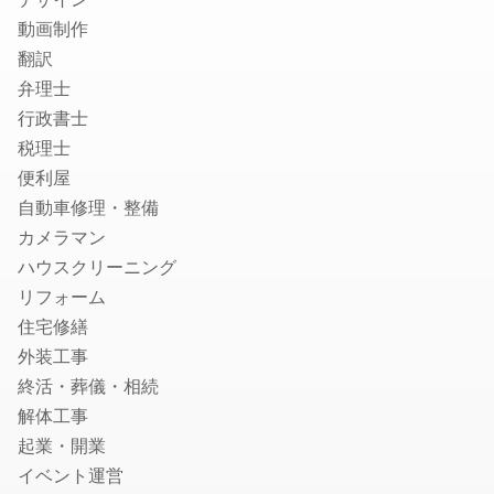
ハクビシン・アライグマ・狸・イタチ駆除
動画制作
ムカデ・ヤスデ・ゲジゲジ駆除
翻訳
弁理士
水のトラブル
行政書士
水道のつまり修理
税理士
浄水器の取付・交換
便利屋
水道蛇口交換
自動車修理・整備
水道の水漏れ修理
カメラマン
シャワーヘッド・シャワーホースの交換
ハウスクリーニング
排水管洗浄
リフォーム
トイレの故障・修理
住宅修繕
蛇口の水漏れ修理
外装工事
トイレのつまり修理
終活・葬儀・相続
お風呂の排水口つまり修理
解体工事
壁ピタ水栓・洗濯機蛇口の交換
起業・開業
イベント運営
税理士