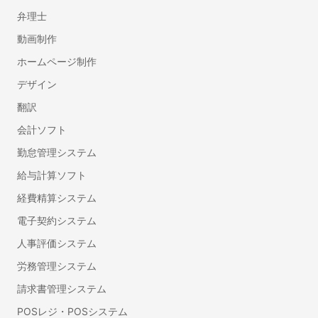
帰化申請代行の行政書士
弁理士
相続人調査・戸籍収集代行の行政書士
動画制作
相続財産の調査代行の行政書士
ホームページ制作
遺産分割協議書作成代行の行政書士
自動車登録に強い行政書士
デザイン
ドローン飛行許可申請代行の行政書士
翻訳
会計ソフト
デザイン
勤怠管理システム
チラシデザイン・フライヤー作成
ロゴ作成
給与計算ソフト
看板・のぼり作成
経費精算システム
電子契約システム
翻訳
人事評価システム
英語・英文の翻訳
労務管理システム
リフォーム
請求書管理システム
インテリアコーディネーター
POSレジ・POSシステム
フローリング・床の張り替え