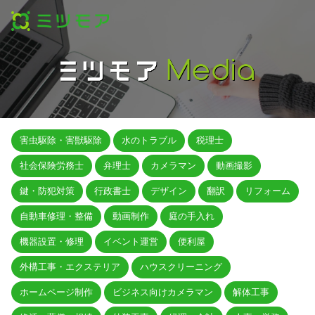
害虫駆除・害獣駆除
水のトラブル
税理士
社会保険労務士
弁理士
カメラマン
動画撮影
鍵・防犯対策
行政書士
デザイン
翻訳
リフォーム
自動車修理・整備
動画制作
庭の手入れ
機器設置・修理
イベント運営
便利屋
外構工事・エクステリア
ハウスクリーニング
ホームページ制作
ビジネス向けカメラマン
解体工事