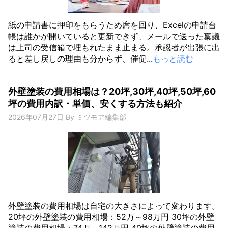
紙の申請書に押印をもらうため席を回り、Excelの申請台
帳は誰かが開いていると更新できず、メールで送った稟議
は上司の受信箱で埋もれたまま止まる。承認者が出張に出
ると差し戻しの理由も分からず、催促...
もっと読む
外壁塗装の費用相場は？20坪,30坪,40坪,50坪,60
坪の費用内訳・単価、安くする方法も紹介
2026年07月27日
By
ミツモア編集部
外壁塗装の費用相場は自宅の大きさによって変わります。
20坪の外壁塗装の費用相場：52万～98万円 30坪の外壁