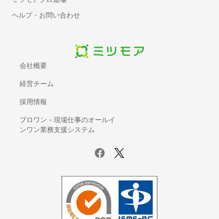
網戸の張り替え・修理
ヘルプ・お問い合わせ
断熱工事（窓・床・壁）
物件の原状回復
窓ガラスの交換・修理
床暖房のリフォーム
会社概要
押入れ・クローゼットリフォーム
経営チーム
フロアコーティング・フローリングワックス
お風呂（浴室・ユニットバス）リフォーム
採用情報
太陽光発電・ソーラーシステム設置
プロワン - 現場仕事のオールイ
リノベーション・大規模リフォーム
ンワン業務支援システム
障子の張り替え
ふすまの張り替え
耐震リフォーム
カーペット張替え
クッションフロア張替え
ホームインスペクション（住宅診断）
窓ガラスフィルム施工