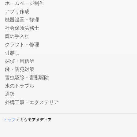
ホームページ制作
会社設立・起業開業に強い税理士
アプリ作成
顧問税理士
機器設置・修理
法人税の節税に強い税理士
社会保険労務士
相続税申告に強い税理士
庭の手入れ
融資・資金調達に強い税理士
クラフト・修理
確定申告の税理士
引越し
生前贈与に強い税理士
探偵・興信所
社会保険労務士
鍵・防犯対策
害虫駆除・害獣駆除
就業規則・社内規定・36協定作成の社労士
水のトラブル
入退社・保険手続きの社労士
通訳
顧問社労士
外構工事・エクステリア
年度更新・算定基礎の社労士
弁理士
トップ
»
ミツモアメディア
特許事務所・特許出願に強い弁理士
意匠登録に強い事務所・弁理士