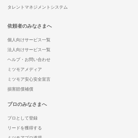
タレントマネジメントシステム
タイル工事
部屋の間仕切り・壁設置リフォーム
防音工事
依頼者のみなさまへ
壁紙・クロスの張り替えリフォーム
個人向けサービス一覧
トイレリフォーム・トイレ（便器）交換
法人向けサービス一覧
洗面台（洗面所）のリフォーム・交換
ドア交換
ヘルプ・お問い合わせ
雨樋の掃除
ミツモアメディア
和室から洋室へのリフォーム
ミツモア安心安全宣言
壁の撤去・間取り変更リフォーム
損害賠償補償
サウナの設置・修理
畳の張り替え・交換
プロのみなさまへ
キッチンのリフォーム
階段のリフォーム
プロとして登録
防水工事
リードを獲得する
手すり取り付け
ミツモアプロ道場