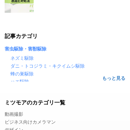
記事カテゴリ
害虫駆除・害獣駆除
ネズミ駆除
ダニ・トコジラミ・キクイムシ駆除
蜂の巣駆除
ハエ駆除
害鳥駆除（鳩・カラス）
ゴキブリ駆除
ミツモアのカテゴリ一覧
シロアリ駆除
毛虫・チャドクガ駆除
動画撮影
コウモリ駆除
ビジネス向けカメラマン
クモ駆除
デザイン