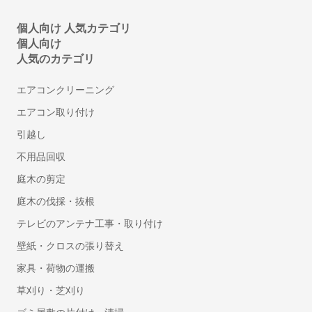
商標登録・出願に強い事務所・弁理士
個人向け 人気カテゴリ
カメラマン
個人向け
人気のカテゴリ
結婚式の写真撮影
フォトウエディング・前撮りの出張撮影
エアコンクリーニング
家族写真・記念写真の出張撮影
エアコン取り付け
遺影・生前撮影
引越し
成人式写真の前撮り・出張撮影
ニューボーンフォトの出張撮影
不用品回収
マタニティフォトの出張撮影
庭木の剪定
七五三写真の出張撮影
庭木の伐採・抜根
婚活写真・お見合い写真撮影
テレビのアンテナ工事・取り付け
お宮参り写真の出張撮影
壁紙・クロスの張り替え
動画撮影
家具・荷物の運搬
セミナー・講演会・イベント動画撮影
草刈り・芝刈り