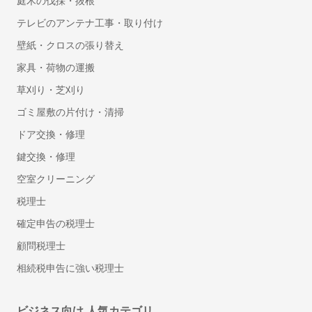
庭木の伐採・抜根
動画撮影
テレビのアンテナ工事・取り付け
セミナー・講演会・イベント動画撮影
壁紙・クロスの張り替え
家具・荷物の運搬
鍵・防犯対策
草刈り・芝刈り
鍵交換・修理
ゴミ屋敷の片付け・清掃
鍵開け・鍵屋
盗聴器・盗撮器の調査・発見
ドア交換・修理
鍵交換・修理
行政書士
空室クリーニング
車庫証明に強い行政書士
税理士
遺産相続手続き代行に強い行政書士
許認可に強い行政書士
確定申告の税理士
離婚の公正証書に強い行政書士
顧問税理士
遺言書作成に強い行政書士
相続税申告に強い税理士
建設業許可の申請に強い行政書士
ビザ申請代行・入管業務代行に強い行政書士
ビジネス向け 人気カテゴリ