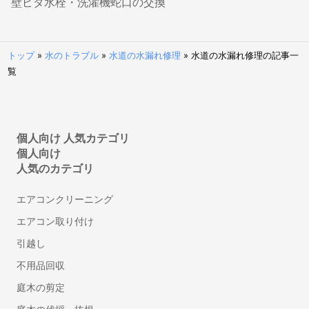
壁ピタ水栓・洗濯機蛇口の交換
弁理士
特許事務所・特許出願に強い弁理士
トップ
»
水のトラブル
»
水道の水漏れ修理
»
水道の水漏れ修理の記事一
意匠登録に強い事務所・弁理士
覧
商標登録・出願に強い事務所・弁理士
カメラマン
結婚式の写真撮影
個人向け 人気カテゴリ
フォトウエディング・前撮りの出張撮影
個人向け
人気のカテゴリ
家族写真・記念写真の出張撮影
遺影・生前撮影
エアコンクリーニング
成人式写真の前撮り・出張撮影
エアコン取り付け
ニューボーンフォトの出張撮影
引越し
マタニティフォトの出張撮影
七五三写真の出張撮影
不用品回収
婚活写真・お見合い写真撮影
庭木の剪定
お宮参り写真の出張撮影