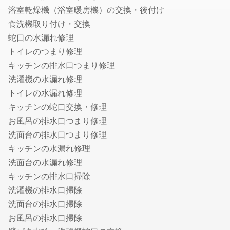
浴室乾燥機（浴室暖房機）の交換・後付け
お風呂の排水口つまり修理
食洗機取り付け・交換
壁ピタ水栓・洗濯機蛇口の交換
蛇口の水漏れ修理
税理士
トイレのつまり修理
会社設立・起業開業に強い税理士
キッチンの排水口つまり修理
顧問税理士
洗濯機の水漏れ修理
法人税の節税に強い税理士
トイレの水漏れ修理
相続税申告に強い税理士
キッチンの蛇口交換・修理
融資・資金調達に強い税理士
お風呂の排水口つまり修理
確定申告の税理士
洗面台の排水口つまり修理
生前贈与に強い税理士
キッチンの水漏れ修理
洗面台の水漏れ修理
社会保険労務士
キッチンの排水口掃除
就業規則・社内規定・36協定作成の社労士
洗濯機の排水口掃除
入退社・保険手続きの社労士
洗面台の排水口掃除
顧問社労士
お風呂の排水口掃除
年度更新・算定基礎の社労士