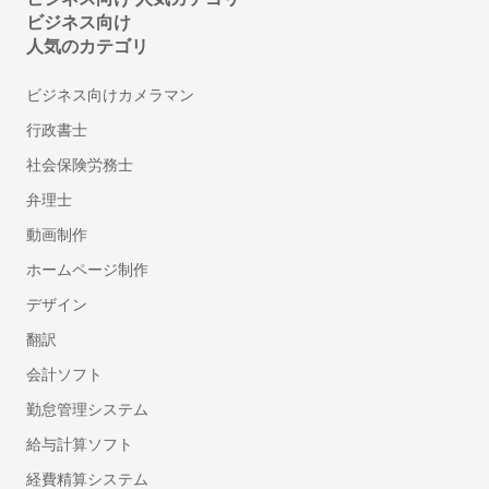
内容証明・債権債務問題に強い行政書士
ビジネス向け
古物商許可申請代行の行政書士
人気のカテゴリ
自動車の名義・住所変更代行に強い行政書士
永住許可申請の行政書士
ビジネス向けカメラマン
帰化申請代行の行政書士
行政書士
相続人調査・戸籍収集代行の行政書士
社会保険労務士
相続財産の調査代行の行政書士
弁理士
遺産分割協議書作成代行の行政書士
動画制作
自動車登録に強い行政書士
ホームページ制作
ドローン飛行許可申請代行の行政書士
デザイン
デザイン
翻訳
チラシデザイン・フライヤー作成
会計ソフト
ロゴ作成
勤怠管理システム
看板・のぼり作成
給与計算ソフト
翻訳
経費精算システム