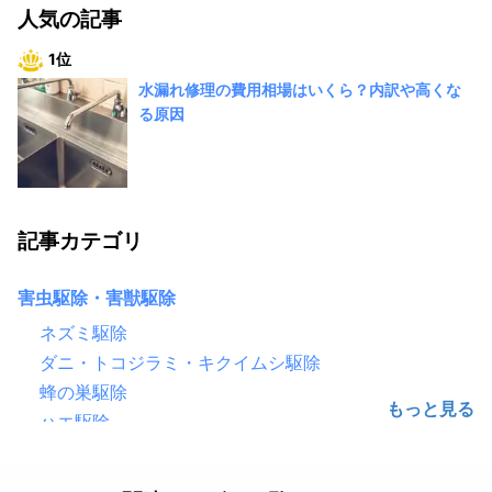
人気の記事
1位
水漏れ修理の費用相場はいくら？内訳や高くな
る原因
記事カテゴリ
害虫駆除・害獣駆除
ネズミ駆除
ダニ・トコジラミ・キクイムシ駆除
蜂の巣駆除
ハエ駆除
害鳥駆除（鳩・カラス）
ゴキブリ駆除