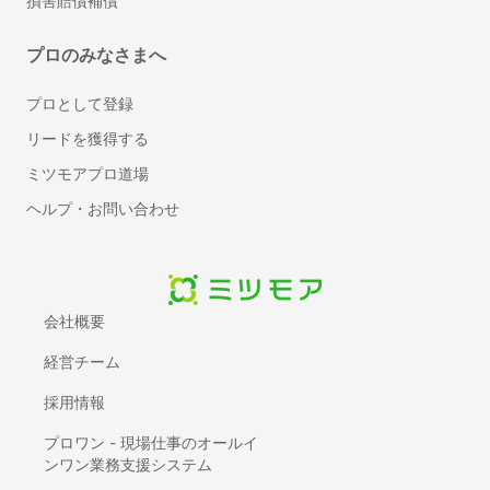
損害賠償補償
キッチンのリフォーム
階段のリフォーム
プロのみなさまへ
防水工事
手すり取り付け
プロとして登録
網戸の張り替え・修理
リードを獲得する
断熱工事（窓・床・壁）
ミツモアプロ道場
物件の原状回復
ヘルプ・お問い合わせ
窓ガラスの交換・修理
床暖房のリフォーム
押入れ・クローゼットリフォーム
フロアコーティング・フローリングワックス
会社概要
お風呂（浴室・ユニットバス）リフォーム
太陽光発電・ソーラーシステム設置
経営チーム
リノベーション・大規模リフォーム
採用情報
障子の張り替え
プロワン - 現場仕事のオールイ
ふすまの張り替え
ンワン業務支援システム
耐震リフォーム