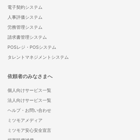
英語・英文の翻訳
電子契約システム
リフォーム
人事評価システム
インテリアコーディネーター
労務管理システム
フローリング・床の張り替え
請求書管理システム
タイル工事
POSレジ・POSシステム
部屋の間仕切り・壁設置リフォーム
タレントマネジメントシステム
防音工事
壁紙・クロスの張り替えリフォーム
トイレリフォーム・トイレ（便器）交換
依頼者のみなさまへ
洗面台（洗面所）のリフォーム・交換
個人向けサービス一覧
ドア交換
雨樋の掃除
法人向けサービス一覧
和室から洋室へのリフォーム
ヘルプ・お問い合わせ
壁の撤去・間取り変更リフォーム
ミツモアメディア
サウナの設置・修理
ミツモア安心安全宣言
畳の張り替え・交換