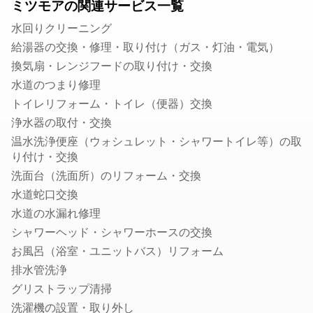
ミツモアの関連サービス一覧
シロアリ駆除
水回りクリーニング
毛虫・チャドクガ駆除
給湯器の交換・修理・取り付け（ガス・灯油・電気）
コウモリ駆除
換気扇・レンジフードの取り付け・交換
クモ駆除
水道のつまり修理
ハクビシン・アライグマ・狸・イタチ駆除
トイレリフォーム・トイレ（便器）交換
ムカデ・ヤスデ・ゲジゲジ駆除
浄水器の取付・交換
水のトラブル
温水洗浄便座（ウォシュレット・シャワートイレ等）の取
り付け・交換
水道のつまり修理
洗面台（洗面所）のリフォーム・交換
浄水器の取付・交換
水道蛇口交換
水道蛇口交換
水道の水漏れ修理
水道の水漏れ修理
シャワーヘッド・シャワーホースの交換
シャワーヘッド・シャワーホースの交換
お風呂（浴室・ユニットバス）リフォーム
排水管洗浄
排水管洗浄
トイレの故障・修理
グリストラップ清掃
蛇口の水漏れ修理
洗濯機の設置・取り外し
トイレのつまり修理