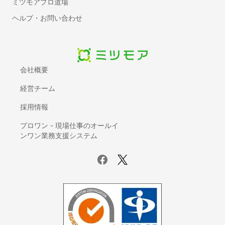
インテリアコーディネーター
ミツモアプロ道場
フローリング・床の張り替え
ヘルプ・お問い合わせ
タイル工事
部屋の間仕切り・壁設置リフォーム
防音工事
壁紙・クロスの張り替えリフォーム
会社概要
トイレリフォーム・トイレ（便器）交換
経営チーム
洗面台（洗面所）のリフォーム・交換
採用情報
ドア交換
雨樋の掃除
プロワン - 現場仕事のオールイ
ンワン業務支援システム
和室から洋室へのリフォーム
壁の撤去・間取り変更リフォーム
サウナの設置・修理
畳の張り替え・交換
キッチンのリフォーム
階段のリフォーム
防水工事