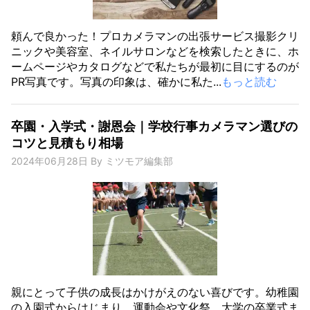
頼んで良かった！プロカメラマンの出張サービス撮影クリ
ニックや美容室、ネイルサロンなどを検索したときに、ホ
ームページやカタログなどで私たちが最初に目にするのが
PR写真です。写真の印象は、確かに私た...
もっと読む
卒園・入学式・謝恩会｜学校行事カメラマン選びの
コツと見積もり相場
2024年06月28日
By
ミツモア編集部
親にとって子供の成長はかけがえのない喜びです。幼稚園
の入園式からはじまり、運動会や文化祭、大学の卒業式ま