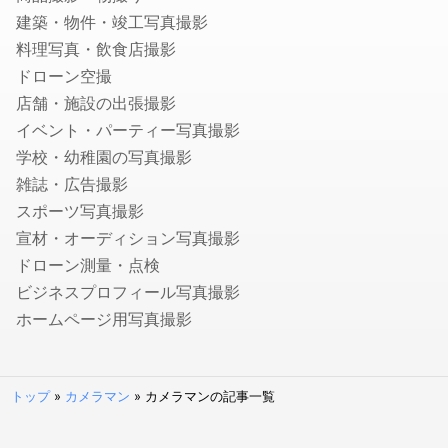
建築・物件・竣工写真撮影
クモ駆除
料理写真・飲食店撮影
ハクビシン・アライグマ・狸・イタチ駆除
ドローン空撮
ムカデ・ヤスデ・ゲジゲジ駆除
店舗・施設の出張撮影
水のトラブル
イベント・パーティー写真撮影
水道のつまり修理
学校・幼稚園の写真撮影
浄水器の取付・交換
雑誌・広告撮影
水道蛇口交換
スポーツ写真撮影
水道の水漏れ修理
宣材・オーディション写真撮影
シャワーヘッド・シャワーホースの交換
ドローン測量・点検
排水管洗浄
ビジネスプロフィール写真撮影
トイレの故障・修理
ホームページ用写真撮影
蛇口の水漏れ修理
トイレのつまり修理
お風呂の排水口つまり修理
トップ
»
カメラマン
»
カメラマンの記事一覧
壁ピタ水栓・洗濯機蛇口の交換