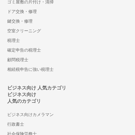
ゴミ屋敷の片付け・清掃
意匠登録に強い事務所・弁理士
ドア交換・修理
商標登録・出願に強い事務所・弁理士
鍵交換・修理
カメラマン
空室クリーニング
結婚式の写真撮影
税理士
フォトウエディング・前撮りの出張撮影
確定申告の税理士
家族写真・記念写真の出張撮影
顧問税理士
遺影・生前撮影
成人式写真の前撮り・出張撮影
相続税申告に強い税理士
ニューボーンフォトの出張撮影
マタニティフォトの出張撮影
ビジネス向け 人気カテゴリ
七五三写真の出張撮影
ビジネス向け
人気のカテゴリ
婚活写真・お見合い写真撮影
お宮参り写真の出張撮影
ビジネス向けカメラマン
動画撮影
行政書士
セミナー・講演会・イベント動画撮影
社会保険労務士