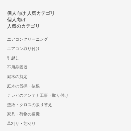
税理士
個人向け 人気カテゴリ
会社設立・起業開業に強い税理士
個人向け
顧問税理士
人気のカテゴリ
法人税の節税に強い税理士
相続税申告に強い税理士
エアコンクリーニング
融資・資金調達に強い税理士
エアコン取り付け
確定申告の税理士
引越し
生前贈与に強い税理士
不用品回収
社会保険労務士
庭木の剪定
就業規則・社内規定・36協定作成の社労士
庭木の伐採・抜根
入退社・保険手続きの社労士
テレビのアンテナ工事・取り付け
顧問社労士
壁紙・クロスの張り替え
年度更新・算定基礎の社労士
家具・荷物の運搬
弁理士
草刈り・芝刈り
特許事務所・特許出願に強い弁理士