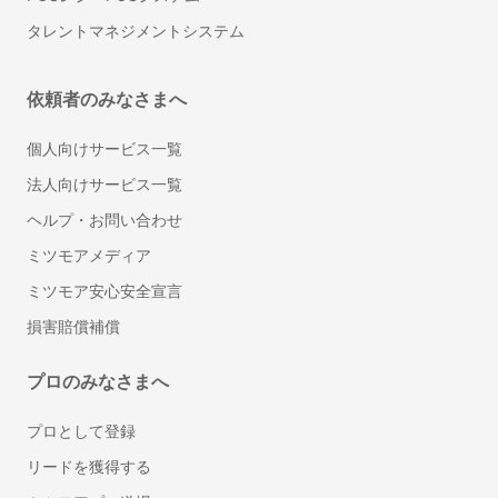
永住許可申請の行政書士
タレントマネジメントシステム
帰化申請代行の行政書士
相続人調査・戸籍収集代行の行政書士
依頼者のみなさまへ
相続財産の調査代行の行政書士
遺産分割協議書作成代行の行政書士
個人向けサービス一覧
自動車登録に強い行政書士
法人向けサービス一覧
ドローン飛行許可申請代行の行政書士
ヘルプ・お問い合わせ
デザイン
ミツモアメディア
チラシデザイン・フライヤー作成
ミツモア安心安全宣言
ロゴ作成
損害賠償補償
看板・のぼり作成
プロのみなさまへ
翻訳
英語・英文の翻訳
プロとして登録
リフォーム
リードを獲得する