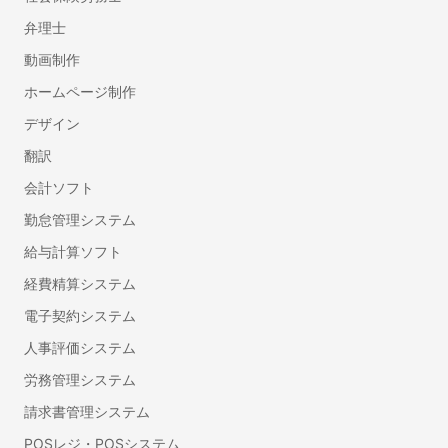
弁理士
鍵・防犯対策
動画制作
鍵交換・修理
鍵開け・鍵屋
ホームページ制作
盗聴器・盗撮器の調査・発見
デザイン
翻訳
行政書士
会計ソフト
車庫証明に強い行政書士
遺産相続手続き代行に強い行政書士
勤怠管理システム
許認可に強い行政書士
給与計算ソフト
離婚の公正証書に強い行政書士
経費精算システム
遺言書作成に強い行政書士
電子契約システム
建設業許可の申請に強い行政書士
人事評価システム
ビザ申請代行・入管業務代行に強い行政書士
労務管理システム
内容証明・債権債務問題に強い行政書士
古物商許可申請代行の行政書士
請求書管理システム
自動車の名義・住所変更代行に強い行政書士
POSレジ・POSシステム