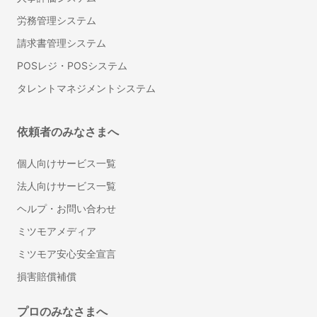
ホスクリーン（室内物干し）取り付け
労務管理システム
水回りのコーキング打ち替え
請求書管理システム
可動棚（自在棚）の取り付け
POSレジ・POSシステム
はがせる壁紙・アクセントクロス張り付け
タレントマネジメントシステム
雨戸の交換・修理
洗濯機パン（防水パン）の設置・交換
表札の取り付け・交換
依頼者のみなさまへ
浴槽塗装
個人向けサービス一覧
耐震シェルター設置
法人向けサービス一覧
自動車修理・整備
ヘルプ・お問い合わせ
カーナビ取り付け
ミツモアメディア
車検
ミツモア安心安全宣言
車のバッテリー上がり・交換
ドライブレコーダー取り付け
損害賠償補償
車のタイヤ交換
プロのみなさまへ
カーフィルム・スモークフィルム施工