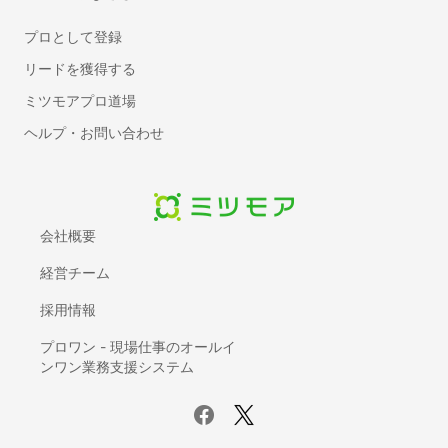
車のガラス交換・修理
プロとして登録
車のバックカメラ取り付け・修理
リードを獲得する
車の板金塗装
ミツモアプロ道場
カーエアコンの修理・交換
車の買取・廃車処分
ヘルプ・お問い合わせ
車のシート交換・張替え
カーエアコンクリーニング
車内・シートクリーニング
会社概要
テレビ・ナビキャンセラーの取り付け【持ち込み可】
デジタルインナーミラーの取り付け
経営チーム
車検
採用情報
動画制作
プロワン - 現場仕事のオールイ
PR動画・広告動画制作
ンワン業務支援システム
プロフィールムービー・エンドロール制作
庭の手入れ