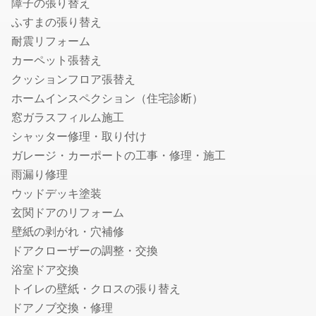
障子の張り替え
マタニティフォトの出張撮影
ふすまの張り替え
七五三写真の出張撮影
耐震リフォーム
婚活写真・お見合い写真撮影
カーペット張替え
お宮参り写真の出張撮影
クッションフロア張替え
動画撮影
ホームインスペクション（住宅診断）
セミナー・講演会・イベント動画撮影
窓ガラスフィルム施工
シャッター修理・取り付け
鍵・防犯対策
ガレージ・カーポートの工事・修理・施工
鍵交換・修理
雨漏り修理
鍵開け・鍵屋
ウッドデッキ塗装
盗聴器・盗撮器の調査・発見
玄関ドアのリフォーム
壁紙の剥がれ・穴補修
行政書士
ドアクローザーの調整・交換
車庫証明に強い行政書士
浴室ドア交換
遺産相続手続き代行に強い行政書士
トイレの壁紙・クロスの張り替え
許認可に強い行政書士
ドアノブ交換・修理
離婚の公正証書に強い行政書士