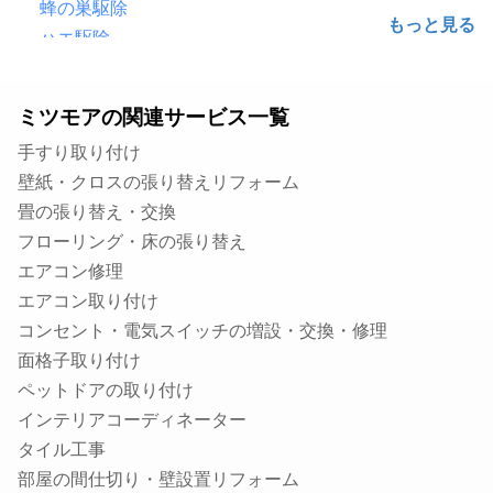
蜂の巣駆除
ハエ駆除
害鳥駆除（鳩・カラス）
ゴキブリ駆除
ミツモアの関連サービス一覧
シロアリ駆除
手すり取り付け
毛虫・チャドクガ駆除
壁紙・クロスの張り替えリフォーム
コウモリ駆除
畳の張り替え・交換
クモ駆除
フローリング・床の張り替え
ハクビシン・アライグマ・狸・イタチ駆除
エアコン修理
ムカデ・ヤスデ・ゲジゲジ駆除
エアコン取り付け
水のトラブル
コンセント・電気スイッチの増設・交換・修理
水道のつまり修理
面格子取り付け
浄水器の取付・交換
ペットドアの取り付け
水道蛇口交換
インテリアコーディネーター
水道の水漏れ修理
タイル工事
シャワーヘッド・シャワーホースの交換
部屋の間仕切り・壁設置リフォーム