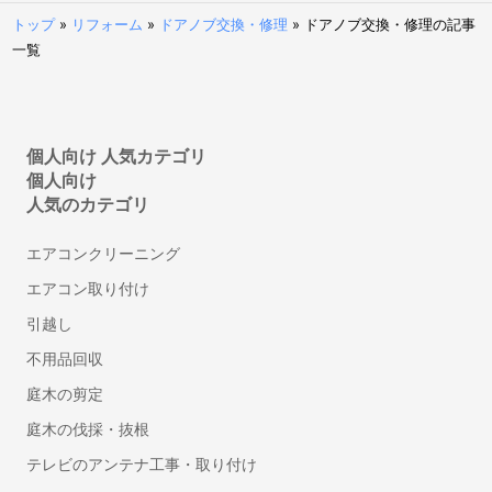
トップ
»
リフォーム
»
ドアノブ交換・修理
»
ドアノブ交換・修理の記事
看板・のぼり作成
一覧
翻訳
英語・英文の翻訳
リフォーム
個人向け 人気カテゴリ
個人向け
インテリアコーディネーター
人気のカテゴリ
フローリング・床の張り替え
タイル工事
エアコンクリーニング
部屋の間仕切り・壁設置リフォーム
エアコン取り付け
防音工事
引越し
壁紙・クロスの張り替えリフォーム
不用品回収
トイレリフォーム・トイレ（便器）交換
庭木の剪定
洗面台（洗面所）のリフォーム・交換
ドア交換
庭木の伐採・抜根
雨樋の掃除
テレビのアンテナ工事・取り付け
和室から洋室へのリフォーム