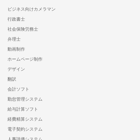
リノベーション・大規模リフォーム
ビジネス向けカメラマン
障子の張り替え
ふすまの張り替え
行政書士
耐震リフォーム
社会保険労務士
カーペット張替え
弁理士
クッションフロア張替え
動画制作
ホームインスペクション（住宅診断）
ホームページ制作
窓ガラスフィルム施工
デザイン
シャッター修理・取り付け
雨漏り修理
翻訳
面格子取り付け
会計ソフト
ウッドデッキ塗装
勤怠管理システム
壁紙の剥がれ・穴補修
給与計算ソフト
ドアクローザーの調整・交換
経費精算システム
トイレの壁紙・クロスの張り替え
ドアノブ交換・修理
電子契約システム
フローリング補修
人事評価システム