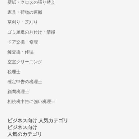
壁紙・クロスの張り替え
壁の撤去・間取り変更リフォーム
家具・荷物の運搬
サウナの設置・修理
草刈り・芝刈り
畳の張り替え・交換
ゴミ屋敷の片付け・清掃
キッチンのリフォーム
階段のリフォーム
ドア交換・修理
防水工事
鍵交換・修理
手すり取り付け
空室クリーニング
網戸の張り替え・修理
税理士
断熱工事（窓・床・壁）
確定申告の税理士
物件の原状回復
窓ガラスの交換・修理
顧問税理士
床暖房のリフォーム
相続税申告に強い税理士
押入れ・クローゼットリフォーム
フロアコーティング・フローリングワックス
ビジネス向け 人気カテゴリ
お風呂（浴室・ユニットバス）リフォーム
ビジネス向け
太陽光発電・ソーラーシステム設置
人気のカテゴリ