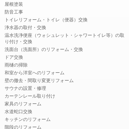
排水管洗浄
屋根塗装
トイレの故障・修理
防音工事
蛇口の水漏れ修理
トイレリフォーム・トイレ（便器）交換
トイレのつまり修理
浄水器の取付・交換
お風呂の排水口つまり修理
温水洗浄便座（ウォシュレット・シャワートイレ等）の取
り付け・交換
壁ピタ水栓・洗濯機蛇口の交換
洗面台（洗面所）のリフォーム・交換
税理士
ドア交換
会社設立・起業開業に強い税理士
雨樋の掃除
顧問税理士
和室から洋室へのリフォーム
法人税の節税に強い税理士
壁の撤去・間取り変更リフォーム
相続税申告に強い税理士
サウナの設置・修理
融資・資金調達に強い税理士
カーテンレール取り付け
確定申告の税理士
家具のリフォーム
生前贈与に強い税理士
水道蛇口交換
キッチンのリフォーム
社会保険労務士
階段のリフォーム