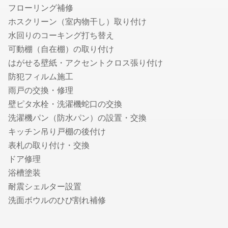
フローリング補修
遺言書作成に強い行政書士
ホスクリーン（室内物干し）取り付け
建設業許可の申請に強い行政書士
水回りのコーキング打ち替え
ビザ申請代行・入管業務代行に強い行政書士
可動棚（自在棚）の取り付け
内容証明・債権債務問題に強い行政書士
はがせる壁紙・アクセントクロス張り付け
古物商許可申請代行の行政書士
防犯フィルム施工
自動車の名義・住所変更代行に強い行政書士
雨戸の交換・修理
永住許可申請の行政書士
壁ピタ水栓・洗濯機蛇口の交換
帰化申請代行の行政書士
洗濯機パン（防水パン）の設置・交換
相続人調査・戸籍収集代行の行政書士
キッチン吊り戸棚の後付け
相続財産の調査代行の行政書士
表札の取り付け・交換
遺産分割協議書作成代行の行政書士
ドア修理
自動車登録に強い行政書士
浴槽塗装
ドローン飛行許可申請代行の行政書士
耐震シェルター設置
デザイン
洗面ボウルのひび割れ補修
チラシデザイン・フライヤー作成
ロゴ作成