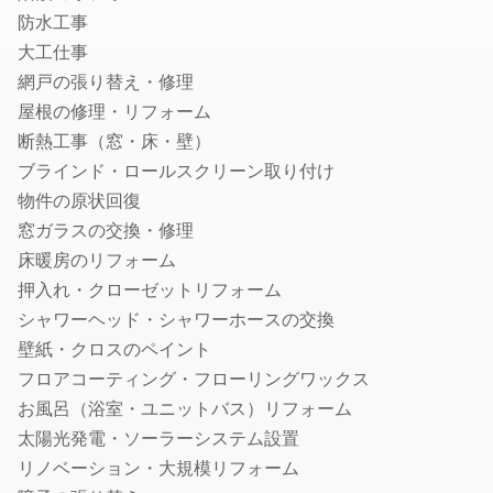
就業規則・社内規定・36協定作成の社労士
防水工事
入退社・保険手続きの社労士
大工仕事
顧問社労士
網戸の張り替え・修理
年度更新・算定基礎の社労士
屋根の修理・リフォーム
断熱工事（窓・床・壁）
弁理士
ブラインド・ロールスクリーン取り付け
特許事務所・特許出願に強い弁理士
物件の原状回復
意匠登録に強い事務所・弁理士
窓ガラスの交換・修理
商標登録・出願に強い事務所・弁理士
床暖房のリフォーム
カメラマン
押入れ・クローゼットリフォーム
シャワーヘッド・シャワーホースの交換
結婚式の写真撮影
壁紙・クロスのペイント
フォトウエディング・前撮りの出張撮影
フロアコーティング・フローリングワックス
家族写真・記念写真の出張撮影
お風呂（浴室・ユニットバス）リフォーム
遺影・生前撮影
太陽光発電・ソーラーシステム設置
成人式写真の前撮り・出張撮影
リノベーション・大規模リフォーム
ニューボーンフォトの出張撮影