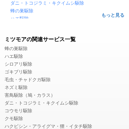
ダニ・トコジラミ・キクイムシ駆除
蜂の巣駆除
ハエ駆除
害鳥駆除（鳩・カラス）
ゴキブリ駆除
ミツモアの関連サービス一覧
シロアリ駆除
蜂の巣駆除
毛虫・チャドクガ駆除
ハエ駆除
コウモリ駆除
シロアリ駆除
クモ駆除
ゴキブリ駆除
ハクビシン・アライグマ・狸・イタチ駆除
毛虫・チャドクガ駆除
ムカデ・ヤスデ・ゲジゲジ駆除
ネズミ駆除
水のトラブル
害鳥駆除（鳩・カラス）
水道のつまり修理
ダニ・トコジラミ・キクイムシ駆除
浄水器の取付・交換
コウモリ駆除
水道蛇口交換
クモ駆除
水道の水漏れ修理
ハクビシン・アライグマ・狸・イタチ駆除