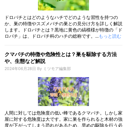
ドロバチとはどのようなハチでどのような習性を持つの
か、巣の特徴やスズメバチの巣との見分け方を詳しく解説
します。ドロバチとは？黒地に黄色の縞模様が特徴の「ド
ロバチ」は、ドロバチ科のハチの総称です。...
もっと読む
クマバチの特徴や危険性とは？巣を駆除する方法
や、生態など解説
2024年06月28日
By
ミツモア編集部
人間に対しては危険度の低い蜂であるクマバチ。しかし家
屋に対する危険度は大です。家に巣を作られると木材の強
度が下がってしまう恐れがあるため、早めの駆除を行う必