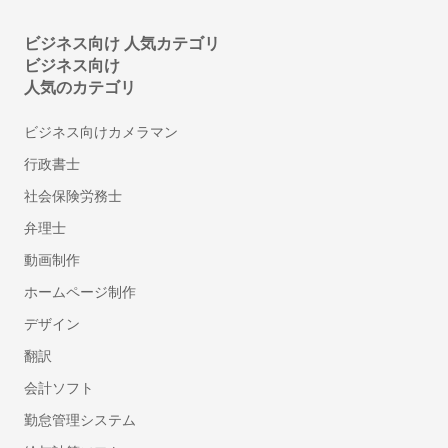
ニューボーンフォトの出張撮影
マタニティフォトの出張撮影
ビジネス向け 人気カテゴリ
七五三写真の出張撮影
ビジネス向け
人気のカテゴリ
婚活写真・お見合い写真撮影
お宮参り写真の出張撮影
ビジネス向けカメラマン
動画撮影
行政書士
セミナー・講演会・イベント動画撮影
社会保険労務士
弁理士
鍵・防犯対策
動画制作
鍵交換・修理
鍵開け・鍵屋
ホームページ制作
盗聴器・盗撮器の調査・発見
デザイン
翻訳
行政書士
会計ソフト
車庫証明に強い行政書士
遺産相続手続き代行に強い行政書士
勤怠管理システム
許認可に強い行政書士