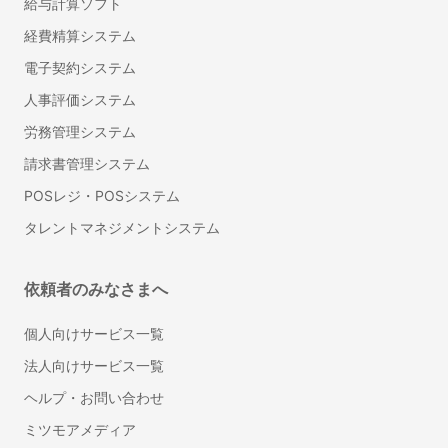
給与計算ソフト
離婚の公正証書に強い行政書士
経費精算システム
遺言書作成に強い行政書士
電子契約システム
建設業許可の申請に強い行政書士
人事評価システム
ビザ申請代行・入管業務代行に強い行政書士
労務管理システム
内容証明・債権債務問題に強い行政書士
古物商許可申請代行の行政書士
請求書管理システム
自動車の名義・住所変更代行に強い行政書士
POSレジ・POSシステム
永住許可申請の行政書士
タレントマネジメントシステム
帰化申請代行の行政書士
相続人調査・戸籍収集代行の行政書士
依頼者のみなさまへ
相続財産の調査代行の行政書士
遺産分割協議書作成代行の行政書士
個人向けサービス一覧
自動車登録に強い行政書士
法人向けサービス一覧
ドローン飛行許可申請代行の行政書士
ヘルプ・お問い合わせ
デザイン
ミツモアメディア