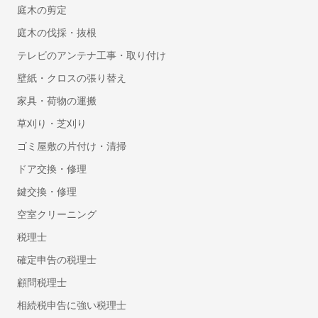
社会保険労務士
庭木の剪定
就業規則・社内規定・36協定作成の社労士
庭木の伐採・抜根
入退社・保険手続きの社労士
テレビのアンテナ工事・取り付け
顧問社労士
壁紙・クロスの張り替え
年度更新・算定基礎の社労士
家具・荷物の運搬
弁理士
草刈り・芝刈り
特許事務所・特許出願に強い弁理士
ゴミ屋敷の片付け・清掃
意匠登録に強い事務所・弁理士
ドア交換・修理
商標登録・出願に強い事務所・弁理士
鍵交換・修理
カメラマン
空室クリーニング
結婚式の写真撮影
税理士
フォトウエディング・前撮りの出張撮影
確定申告の税理士
家族写真・記念写真の出張撮影
顧問税理士
遺影・生前撮影
成人式写真の前撮り・出張撮影
相続税申告に強い税理士