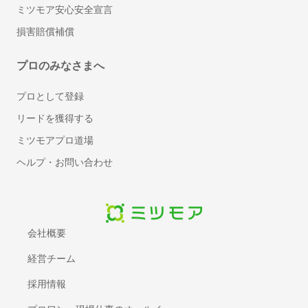
チラシデザイン・フライヤー作成
ミツモア安心安全宣言
ロゴ作成
損害賠償補償
看板・のぼり作成
プロのみなさまへ
翻訳
英語・英文の翻訳
プロとして登録
リフォーム
リードを獲得する
インテリアコーディネーター
ミツモアプロ道場
フローリング・床の張り替え
ヘルプ・お問い合わせ
タイル工事
部屋の間仕切り・壁設置リフォーム
防音工事
壁紙・クロスの張り替えリフォーム
会社概要
トイレリフォーム・トイレ（便器）交換
経営チーム
洗面台（洗面所）のリフォーム・交換
採用情報
ドア交換
雨樋の掃除