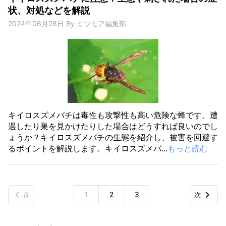
状、対処などを解説
2024年06月28日
By
ミツモア編集部
キイロスズメバチは毒性も攻撃性も高い危険な蜂です。遭
遇したり巣を見かけたりした場合はどうすれば良いのでし
ょうか？キイロスズメバチの生態を紹介し、被害を回避す
るポイントを解説します。キイロスズメバ...
もっと読む
前
1
2
3
次