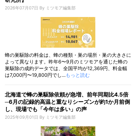
2026年07月07日
By
ミツモア編集部
蜂の巣駆除の料金は、蜂の種類・巣の場所・巣の大きさに
よって異なります。昨年6〜9月のミツモアを通じた蜂の
巣駆除の成約データでは、全国平均が12,369円、料金幅
は7,000円〜19,800円でし...
もっと読む
北海道で蜂の巣駆除依頼が急増、前年同期比4.5倍
─6月の記録的高温と重なりシーズンが約1か月前倒
し、現場でも「今年は多い」の声
2025年09月01日
By
ミツモア編集部