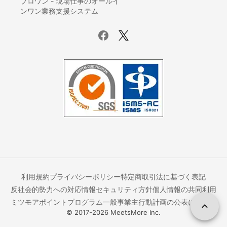
プロワン - 現場仕事のオールイ
ンワン業務支援システム
和室から洋室へのリフォーム
壁の撤去・間取り変更リフォーム
サウナの設置・修理
畳の張り替え・交換
キッチンのリフォーム
階段のリフォーム
防水工事
手すり取り付け
網戸の張り替え・修理
断熱工事（窓・床・壁）
物件の原状回復
窓ガラスの交換・修理
床暖房のリフォーム
利用規約
プライバシーポリシー
特定商取引法に基づく表記
反社会的勢力への対応
情報セキュリティ方針
個人情報の共同利用
押入れ・クローゼットリフォーム
ミツモアポイントプログラム
一般事業主行動計画の公表について
フロアコーティング・フローリングワックス
© 2017-
2026
MeetsMore Inc.
お風呂（浴室・ユニットバス）リフォーム