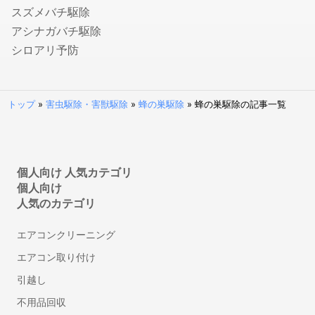
シャワーヘッド・シャワーホースの交換
スズメバチ駆除
排水管洗浄
アシナガバチ駆除
トイレの故障・修理
シロアリ予防
蛇口の水漏れ修理
トイレのつまり修理
お風呂の排水口つまり修理
トップ
»
害虫駆除・害獣駆除
»
蜂の巣駆除
»
蜂の巣駆除の記事一覧
壁ピタ水栓・洗濯機蛇口の交換
税理士
個人向け 人気カテゴリ
会社設立・起業開業に強い税理士
個人向け
顧問税理士
人気のカテゴリ
法人税の節税に強い税理士
相続税申告に強い税理士
エアコンクリーニング
融資・資金調達に強い税理士
エアコン取り付け
確定申告の税理士
引越し
生前贈与に強い税理士
不用品回収