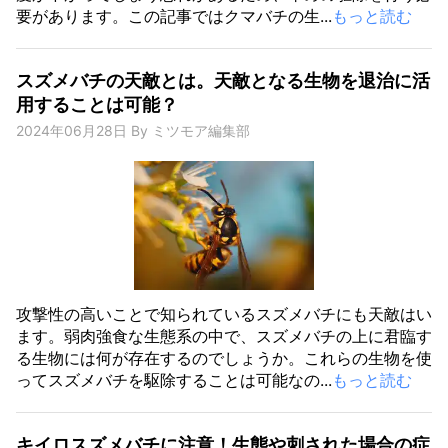
要があります。この記事ではクマバチの生...
もっと読む
スズメバチの天敵とは。天敵となる生物を退治に活
用することは可能？
2024年06月28日
By
ミツモア編集部
攻撃性の高いことで知られているスズメバチにも天敵はい
ます。弱肉強食な生態系の中で、スズメバチの上に君臨す
る生物には何が存在するのでしょうか。これらの生物を使
ってスズメバチを駆除することは可能なの...
もっと読む
キイロスズメバチに注意！生態や刺された場合の症