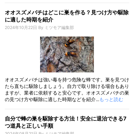
オオスズメバチはどこに巣を作る？見つけ方や駆除
に適した時期を紹介
2024年10月22日
By
ミツモア編集部
オオスズメバチは強い毒を持つ危険な蜂です。巣を見つけ
たら直ちに駆除しましょう。自力で取り除ける場合もあり
ますが、業者に依頼すると安心です。オオスズメバチの巣
の見つけ方や駆除に適した時期などを紹介...
もっと読む
自分で蜂の巣を駆除する方法！安全に退治できる7
つ道具と正しい手順
2024年08月21日
By
ミツモア編集部