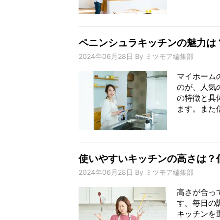
ペニンシュラキッチンの魅力は
2024年06月28日
By
ミツモア編集部
マイホーム
のが、人気
の特徴と具
ます。また信
使いやすいキッチンの高さは？
2024年06月28日
By
ミツモア編集部
高さが合っ
す。毎日の
キッチンを