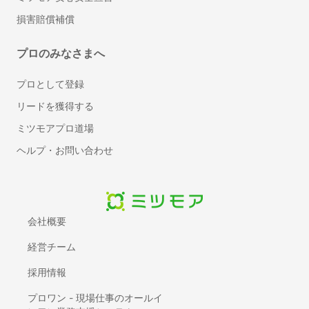
車のバッテリー上がり・交換
損害賠償補償
ドライブレコーダー取り付け
車のタイヤ交換
プロのみなさまへ
カーフィルム・スモークフィルム施工
プロとして登録
車のガラス交換・修理
リードを獲得する
車のバックカメラ取り付け・修理
車の板金塗装
ミツモアプロ道場
カーエアコンの修理・交換
ヘルプ・お問い合わせ
車の買取・廃車処分
車のシート交換・張替え
カーエアコンクリーニング
車内・シートクリーニング
会社概要
テレビ・ナビキャンセラーの取り付け【持ち込み可】
経営チーム
デジタルインナーミラーの取り付け
採用情報
車検
プロワン - 現場仕事のオールイ
動画制作