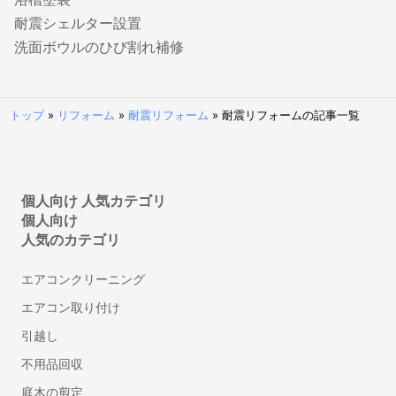
ドローン飛行許可申請代行の行政書士
耐震シェルター設置
デザイン
洗面ボウルのひび割れ補修
チラシデザイン・フライヤー作成
ロゴ作成
トップ
»
リフォーム
»
耐震リフォーム
»
耐震リフォームの記事一覧
看板・のぼり作成
翻訳
英語・英文の翻訳
個人向け 人気カテゴリ
個人向け
リフォーム
人気のカテゴリ
インテリアコーディネーター
フローリング・床の張り替え
エアコンクリーニング
タイル工事
エアコン取り付け
部屋の間仕切り・壁設置リフォーム
引越し
防音工事
不用品回収
壁紙・クロスの張り替えリフォーム
トイレリフォーム・トイレ（便器）交換
庭木の剪定