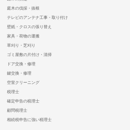
洗面台（洗面所）のリフォーム・交換
庭木の伐採・抜根
ドア交換
テレビのアンテナ工事・取り付け
雨樋の掃除
壁紙・クロスの張り替え
和室から洋室へのリフォーム
家具・荷物の運搬
壁の撤去・間取り変更リフォーム
草刈り・芝刈り
サウナの設置・修理
畳の張り替え・交換
ゴミ屋敷の片付け・清掃
キッチンのリフォーム
ドア交換・修理
階段のリフォーム
鍵交換・修理
防水工事
空室クリーニング
手すり取り付け
税理士
網戸の張り替え・修理
断熱工事（窓・床・壁）
確定申告の税理士
物件の原状回復
顧問税理士
窓ガラスの交換・修理
相続税申告に強い税理士
床暖房のリフォーム