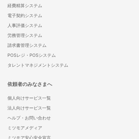
ドアクローザーの調整・交換
経費精算システム
トイレの壁紙・クロスの張り替え
電子契約システム
ドアノブ交換・修理
人事評価システム
フローリング補修
労務管理システム
ホスクリーン（室内物干し）取り付け
請求書管理システム
水回りのコーキング打ち替え
POSレジ・POSシステム
可動棚（自在棚）の取り付け
はがせる壁紙・アクセントクロス張り付け
タレントマネジメントシステム
雨戸の交換・修理
洗濯機パン（防水パン）の設置・交換
依頼者のみなさまへ
表札の取り付け・交換
浴槽塗装
個人向けサービス一覧
耐震シェルター設置
法人向けサービス一覧
ヘルプ・お問い合わせ
自動車修理・整備
ミツモアメディア
カーナビ取り付け
車検
ミツモア安心安全宣言