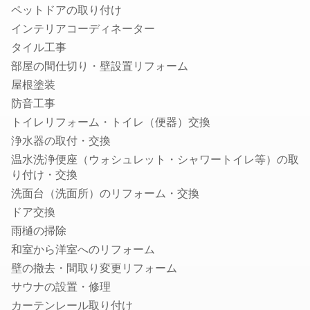
浄水器の取付・交換
ペットドアの取り付け
水道蛇口交換
インテリアコーディネーター
水道の水漏れ修理
タイル工事
シャワーヘッド・シャワーホースの交換
部屋の間仕切り・壁設置リフォーム
排水管洗浄
屋根塗装
トイレの故障・修理
防音工事
蛇口の水漏れ修理
トイレリフォーム・トイレ（便器）交換
トイレのつまり修理
浄水器の取付・交換
お風呂の排水口つまり修理
温水洗浄便座（ウォシュレット・シャワートイレ等）の取
り付け・交換
壁ピタ水栓・洗濯機蛇口の交換
洗面台（洗面所）のリフォーム・交換
税理士
ドア交換
会社設立・起業開業に強い税理士
雨樋の掃除
顧問税理士
和室から洋室へのリフォーム
法人税の節税に強い税理士
壁の撤去・間取り変更リフォーム
相続税申告に強い税理士
サウナの設置・修理
融資・資金調達に強い税理士
カーテンレール取り付け