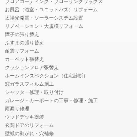
フロアコーティング・フローリングワックス
家族写真・記念写真の出張撮影
お風呂（浴室・ユニットバス）リフォーム
遺影・生前撮影
太陽光発電・ソーラーシステム設置
成人式写真の前撮り・出張撮影
リノベーション・大規模リフォーム
ニューボーンフォトの出張撮影
障子の張り替え
マタニティフォトの出張撮影
ふすまの張り替え
七五三写真の出張撮影
耐震リフォーム
婚活写真・お見合い写真撮影
カーペット張替え
お宮参り写真の出張撮影
クッションフロア張替え
動画撮影
ホームインスペクション（住宅診断）
セミナー・講演会・イベント動画撮影
窓ガラスフィルム施工
シャッター修理・取り付け
鍵・防犯対策
ガレージ・カーポートの工事・修理・施工
鍵交換・修理
雨漏り修理
鍵開け・鍵屋
ウッドデッキ塗装
盗聴器・盗撮器の調査・発見
玄関ドアのリフォーム
壁紙の剥がれ・穴補修
行政書士