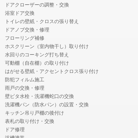
ドアクローザーの調整・交換
車庫証明に強い行政書士
浴室ドア交換
遺産相続手続き代行に強い行政書士
トイレの壁紙・クロスの張り替え
許認可に強い行政書士
ドアノブ交換・修理
離婚の公正証書に強い行政書士
フローリング補修
遺言書作成に強い行政書士
ホスクリーン（室内物干し）取り付け
建設業許可の申請に強い行政書士
水回りのコーキング打ち替え
ビザ申請代行・入管業務代行に強い行政書士
可動棚（自在棚）の取り付け
内容証明・債権債務問題に強い行政書士
はがせる壁紙・アクセントクロス張り付け
古物商許可申請代行の行政書士
防犯フィルム施工
自動車の名義・住所変更代行に強い行政書士
雨戸の交換・修理
永住許可申請の行政書士
壁ピタ水栓・洗濯機蛇口の交換
帰化申請代行の行政書士
洗濯機パン（防水パン）の設置・交換
相続人調査・戸籍収集代行の行政書士
キッチン吊り戸棚の後付け
相続財産の調査代行の行政書士
表札の取り付け・交換
遺産分割協議書作成代行の行政書士
ドア修理
自動車登録に強い行政書士
浴槽塗装