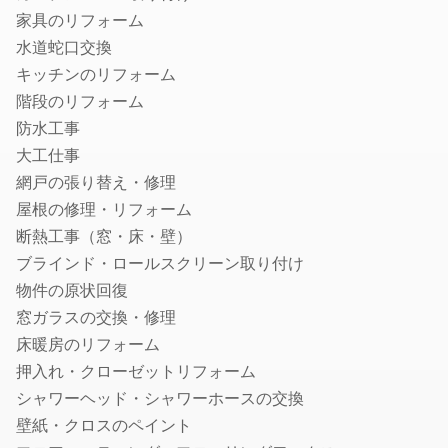
確定申告の税理士
家具のリフォーム
生前贈与に強い税理士
水道蛇口交換
キッチンのリフォーム
社会保険労務士
階段のリフォーム
就業規則・社内規定・36協定作成の社労士
防水工事
入退社・保険手続きの社労士
大工仕事
顧問社労士
網戸の張り替え・修理
年度更新・算定基礎の社労士
屋根の修理・リフォーム
断熱工事（窓・床・壁）
弁理士
ブラインド・ロールスクリーン取り付け
特許事務所・特許出願に強い弁理士
物件の原状回復
意匠登録に強い事務所・弁理士
窓ガラスの交換・修理
商標登録・出願に強い事務所・弁理士
床暖房のリフォーム
カメラマン
押入れ・クローゼットリフォーム
シャワーヘッド・シャワーホースの交換
結婚式の写真撮影
壁紙・クロスのペイント
フォトウエディング・前撮りの出張撮影