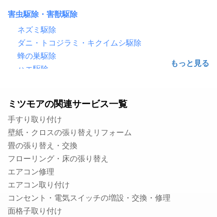
害虫駆除・害獣駆除
ネズミ駆除
ダニ・トコジラミ・キクイムシ駆除
蜂の巣駆除
ハエ駆除
害鳥駆除（鳩・カラス）
ゴキブリ駆除
ミツモアの関連サービス一覧
シロアリ駆除
手すり取り付け
毛虫・チャドクガ駆除
壁紙・クロスの張り替えリフォーム
コウモリ駆除
畳の張り替え・交換
クモ駆除
フローリング・床の張り替え
ハクビシン・アライグマ・狸・イタチ駆除
エアコン修理
ムカデ・ヤスデ・ゲジゲジ駆除
エアコン取り付け
水のトラブル
コンセント・電気スイッチの増設・交換・修理
水道のつまり修理
面格子取り付け