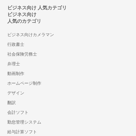
押入れ・クローゼットリフォーム
ビジネス向け 人気カテゴリ
フロアコーティング・フローリングワックス
ビジネス向け
お風呂（浴室・ユニットバス）リフォーム
人気のカテゴリ
太陽光発電・ソーラーシステム設置
ビジネス向けカメラマン
リノベーション・大規模リフォーム
障子の張り替え
行政書士
ふすまの張り替え
社会保険労務士
耐震リフォーム
弁理士
カーペット張替え
動画制作
クッションフロア張替え
ホームページ制作
ホームインスペクション（住宅診断）
窓ガラスフィルム施工
デザイン
シャッター修理・取り付け
翻訳
雨漏り修理
会計ソフト
面格子取り付け
勤怠管理システム
ウッドデッキ塗装
給与計算ソフト
壁紙の剥がれ・穴補修