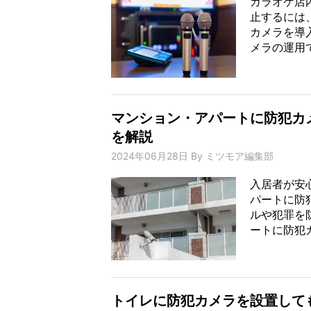
カラオケ店
止するには
カメラを導
メラの運用で
マンション・アパートに防犯カ
を解説
2024年06月28日
By
ミツモア編集部
入居者が安
パートに防
ルや犯罪を
ートに防犯カ
トイレに防犯カメラを設置して