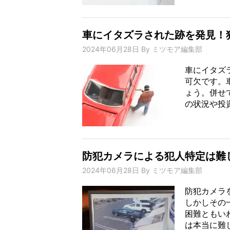
車にイタズラされた跡を発見！
2024年06月28日
By
ミツモア編集部
車にイタズ
可欠です。
ょう。併せ
の状況や投資
防犯カメラによる犯人特定は難
2024年06月28日
By
ミツモア編集部
防犯カメラ
しかしその
困難ともい
は本当に難し