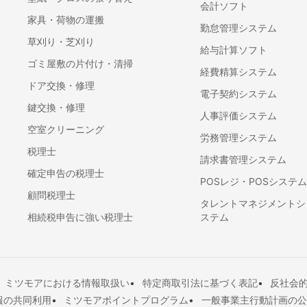
会計ソフト
家具・荷物の運搬
勤怠管理システム
草刈り・芝刈り
給与計算ソフト
ゴミ屋敷の片付け・清掃
経費精算システム
ドア交換・修理
電子契約システム
鍵交換・修理
人事評価システム
空室クリーニング
労務管理システム
税理士
請求書管理システム
確定申告の税理士
POSレジ・POSシステム
顧問税理士
タレントマネジメントシ
相続税申告に強い税理士
ステム
ミツモアにおける情報取扱い
特定商取引法に基づく表記
反社会
報の共同利用
ミツモアポイントプログラム
一般事業主行動計画の公