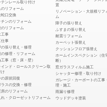
ーテンレール取り付け
置
具のリフォーム
リノベーション・大規模リフ
道蛇口交換
ム
ッチンのリフォーム
障子の張り替え
段のリフォーム
ふすまの張り替え
水工事
耐震リフォーム
工仕事
カーペット張替え
戸の張り替え・修理
クッションフロア張替え
根の修理・リフォーム
ホームインスペクション（住
熱工事（窓・床・壁）
断）
ラインド・ロールスクリーン取
窓ガラスフィルム施工
付け
シャッター修理・取り付け
件の原状回復
ガレージ・カーポートの工事
ガラスの交換・修理
理・施工
暖房のリフォーム
雨漏り修理
入れ・クローゼットリフォーム
ウッドデッキ塗装