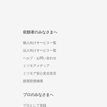
就業規則・社内規定・36協定作成の社
労士
入退社・保険手続きの社労士
顧問社労士
年度更新・算定基礎の社労士
依頼者のみなさまへ
弁理士
特許事務所・特許出願に強い弁理士
個人向けサービス一覧
意匠登録に強い事務所・弁理士
法人向けサービス一覧
商標登録・出願に強い事務所・弁理士
ヘルプ・お問い合わせ
カメラマン
ミツモアメディア
結婚式の写真撮影
ミツモア安心安全宣言
フォトウエディング・前撮りの出張撮
損害賠償補償
影
家族写真・記念写真の出張撮影
プロのみなさまへ
遺影・生前撮影
成人式写真の前撮り・出張撮影
プロとして登録