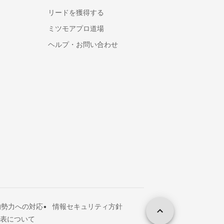
ニューボーンフォトの出張撮影
リードを獲得する
マタニティフォトの出張撮影
ミツモアプロ道場
七五三写真の出張撮影
ヘルプ・お問い合わせ
婚活写真・お見合い写真撮影
お宮参り写真の出張撮影
動画撮影
セミナー・講演会・イベント動画撮影
鍵・防犯対策
鍵交換・修理
鍵開け・鍵屋
盗聴器・盗撮器の調査・発見
行政書士
車庫証明に強い行政書士
的勢力への対応
情報セキュリティ方針
遺産相続手続き代行に強い行政書士
表について