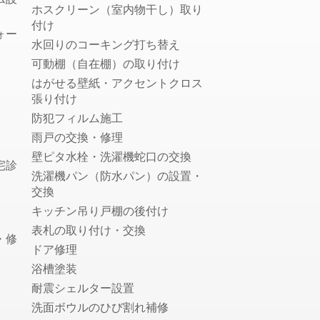
排水管洗浄
ホスクリーン（室内物干し）取り
トイレの故障・修理
付け
ォー
蛇口の水漏れ修理
水回りのコーキング打ち替え
トイレのつまり修理
可動棚（自在棚）の取り付け
お風呂の排水口つまり修理
はがせる壁紙・アクセントクロス
張り付け
壁ピタ水栓・洗濯機蛇口の交換
防犯フィルム施工
税理士
雨戸の交換・修理
会社設立・起業開業に強い税理士
壁ピタ水栓・洗濯機蛇口の交換
宅診
顧問税理士
洗濯機パン（防水パン）の設置・
法人税の節税に強い税理士
交換
相続税申告に強い税理士
キッチン吊り戸棚の後付け
融資・資金調達に強い税理士
表札の取り付け・交換
・修
確定申告の税理士
ドア修理
生前贈与に強い税理士
浴槽塗装
耐震シェルター設置
社会保険労務士
洗面ボウルのひび割れ補修