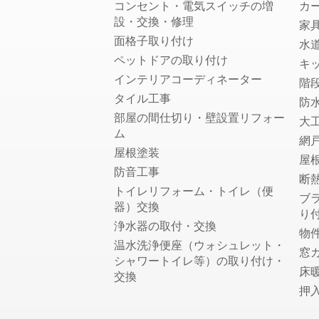
コンセント・電気スイッチの増
カ
設・交換・修理
家
面格子取り付け
水
ペットドアの取り付け
キ
インテリアコーディネーター
階
タイル工事
防
部屋の間仕切り・壁設置リフォー
大
ム
網
屋根塗装
屋
防音工事
断
トイレリフォーム・トイレ（便
ブ
器）交換
り
浄水器の取付・交換
物
温水洗浄便座（ウォシュレット・
窓
シャワートイレ等）の取り付け・
床
交換
押