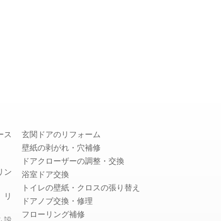
害鳥駆除（鳩・カラス）
ゴキブリ駆除
シロアリ駆除
毛虫・チャドクガ駆除
コウモリ駆除
クモ駆除
ハクビシン・アライグマ・狸・イタチ
駆除
ムカデ・ヤスデ・ゲジゲジ駆除
水のトラブル
ース
玄関ドアのリフォーム
水道のつまり修理
壁紙の剥がれ・穴補修
浄水器の取付・交換
ドアクローザーの調整・交換
リン
水道蛇口交換
浴室ドア交換
水道の水漏れ修理
トイレの壁紙・クロスの張り替え
）リ
シャワーヘッド・シャワーホースの交
ドアノブ交換・修理
換
フローリング補修
ム設