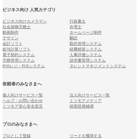
ビジネス向け 人気カテゴリ
ビジネス向けカメラマン
行政書士
社会保険労務士
弁理士
動画制作
ホームページ制作
デザイン
翻訳
会計ソフト
勤怠管理システム
給与計算ソフト
経費精算システム
電子契約システム
人事評価システム
労務管理システム
請求書管理システム
POSレジ・POSシステム
タレントマネジメントシステム
依頼者のみなさまへ
個人向けサービス一覧
法人向けサービス一覧
ヘルプ・お問い合わせ
ミツモアメディア
ミツモア安心安全宣言
損害賠償補償
プロのみなさまへ
プロとして登録
リードを獲得する