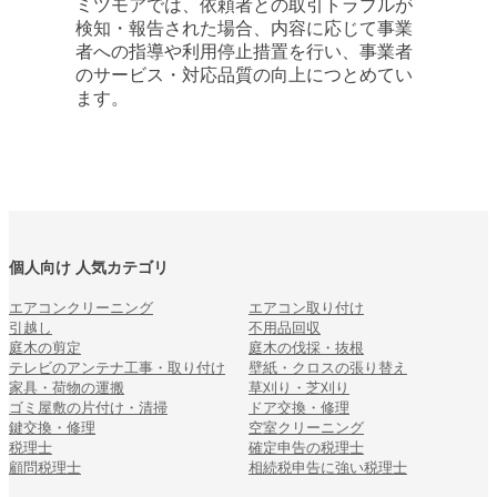
ミツモアでは、依頼者との取引トラブルが
検知・報告された場合、内容に応じて事業
者への指導や利用停止措置を行い、事業者
のサービス・対応品質の向上につとめてい
ます。
個人向け 人気カテゴリ
エアコンクリーニング
エアコン取り付け
引越し
不用品回収
庭木の剪定
庭木の伐採・抜根
テレビのアンテナ工事・取り付け
壁紙・クロスの張り替え
家具・荷物の運搬
草刈り・芝刈り
ゴミ屋敷の片付け・清掃
ドア交換・修理
鍵交換・修理
空室クリーニング
税理士
確定申告の税理士
顧問税理士
相続税申告に強い税理士