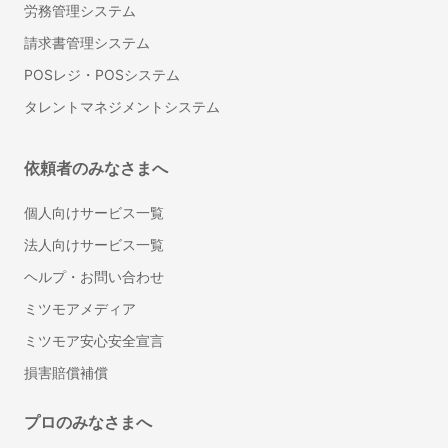
労務管理システム
インテリアコーディネーター
請求書管理システム
フローリング・床の張り替え
POSレジ・POSシステム
タイル工事
部屋の間仕切り・壁設置リフォーム
タレントマネジメントシステム
防音工事
壁紙・クロスの張り替えリフォーム
依頼者のみなさまへ
トイレリフォーム・トイレ（便器）交換
洗面台（洗面所）のリフォーム・交換
個人向けサービス一覧
ドア交換
法人向けサービス一覧
雨樋の掃除
ヘルプ・お問い合わせ
和室から洋室へのリフォーム
ミツモアメディア
壁の撤去・間取り変更リフォーム
ミツモア安心安全宣言
サウナの設置・修理
畳の張り替え・交換
損害賠償補償
キッチンのリフォーム
プロのみなさまへ
階段のリフォーム