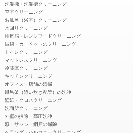
洗濯機・洗濯槽クリーニング
コウモリ駆除
空室クリーニング
クモ駆除
お風呂（浴室）クリーニング
ハクビシン・アライグマ・狸・イタチ駆除
水回りクリーニング
ムカデ・ヤスデ・ゲジゲジ駆除
換気扇・レンジフードクリーニング
水のトラブル
絨毯・カーペットのクリーニング
水道のつまり修理
トイレクリーニング
浄水器の取付・交換
マットレスクリーニング
水道蛇口交換
冷蔵庫クリーニング
水道の水漏れ修理
キッチンクリーニング
シャワーヘッド・シャワーホースの交換
オフィス・店舗の清掃
排水管洗浄
風呂釜（追い炊き配管）の洗浄
トイレの故障・修理
壁紙・クロスクリーニング
蛇口の水漏れ修理
洗面所クリーニング
トイレのつまり修理
外壁の掃除・高圧洗浄
お風呂の排水口つまり修理
窓・サッシ・網戸の掃除
壁ピタ水栓・洗濯機蛇口の交換
ベランダ・バルコニークリーニング