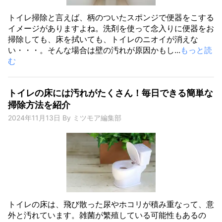
トイレ掃除と言えば、柄のついたスポンジで便器をこする
イメージがありますよね。洗剤を使って念入りに便器をお
掃除しても、床を拭いても、トイレのニオイが消えな
い・・・。そんな場合は壁の汚れが原因かもし...
もっと読
む
トイレの床には汚れがたくさん！毎日できる簡単な
掃除方法を紹介
2024年11月13日
By
ミツモア編集部
トイレの床は、飛び散った尿やホコリが積み重なって、意
外と汚れています。雑菌が繁殖している可能性もあるの