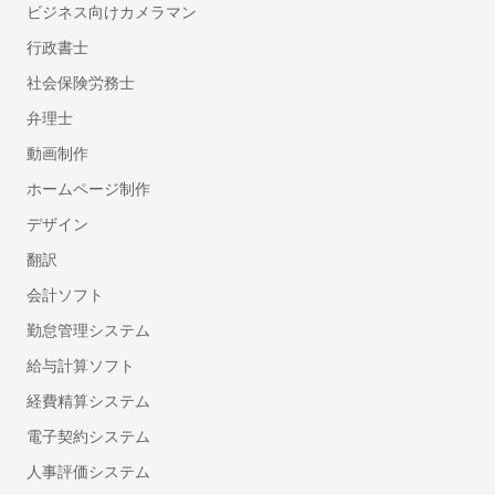
自動車の名義・住所変更代行に強い行政書士
ビジネス向けカメラマン
永住許可申請の行政書士
行政書士
帰化申請代行の行政書士
社会保険労務士
相続人調査・戸籍収集代行の行政書士
弁理士
相続財産の調査代行の行政書士
動画制作
遺産分割協議書作成代行の行政書士
自動車登録に強い行政書士
ホームページ制作
ドローン飛行許可申請代行の行政書士
デザイン
デザイン
翻訳
会計ソフト
チラシデザイン・フライヤー作成
ロゴ作成
勤怠管理システム
看板・のぼり作成
給与計算ソフト
翻訳
経費精算システム
電子契約システム
英語・英文の翻訳
人事評価システム
リフォーム