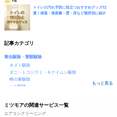
トイレの汚れ予防に役立つおすすめグッズ12
選！便器・便座裏・壁・床など箇所別に紹介
記事カテゴリ
害虫駆除・害獣駆除
ネズミ駆除
ダニ・トコジラミ・キクイムシ駆除
蜂の巣駆除
ハエ駆除
害鳥駆除（鳩・カラス）
ゴキブリ駆除
ミツモアの関連サービス一覧
シロアリ駆除
エアコンクリーニング
毛虫・チャドクガ駆除