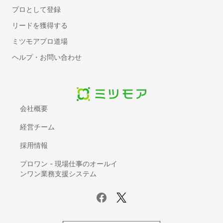
防水工事
プロとして登録
手すり取り付け
リードを獲得する
網戸の張り替え・修理
ミツモアプロ道場
断熱工事（窓・床・壁）
物件の原状回復
ヘルプ・お問い合わせ
窓ガラスの交換・修理
床暖房のリフォーム
押入れ・クローゼットリフォーム
会社概要
フロアコーティング・フローリングワックス
お風呂（浴室・ユニットバス）リフォーム
経営チーム
太陽光発電・ソーラーシステム設置
採用情報
リノベーション・大規模リフォーム
障子の張り替え
プロワン - 現場仕事のオールイ
ンワン業務支援システム
ふすまの張り替え
耐震リフォーム
カーペット張替え
クッションフロア張替え