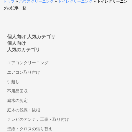
トップ
»
ハウスクリーニング
»
トイレクリーニング
»
トイレクリーニン
特許事務所・特許出願に強い弁理士
グの記事一覧
意匠登録に強い事務所・弁理士
商標登録・出願に強い事務所・弁理士
カメラマン
個人向け 人気カテゴリ
結婚式の写真撮影
個人向け
フォトウエディング・前撮りの出張撮影
人気のカテゴリ
家族写真・記念写真の出張撮影
エアコンクリーニング
遺影・生前撮影
エアコン取り付け
成人式写真の前撮り・出張撮影
ニューボーンフォトの出張撮影
引越し
マタニティフォトの出張撮影
不用品回収
七五三写真の出張撮影
庭木の剪定
婚活写真・お見合い写真撮影
庭木の伐採・抜根
お宮参り写真の出張撮影
テレビのアンテナ工事・取り付け
動画撮影
壁紙・クロスの張り替え