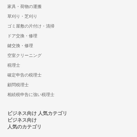
セミナー・講演会・イベント動画撮影
家具・荷物の運搬
鍵・防犯対策
草刈り・芝刈り
鍵交換・修理
ゴミ屋敷の片付け・清掃
鍵開け・鍵屋
ドア交換・修理
盗聴器・盗撮器の調査・発見
鍵交換・修理
行政書士
空室クリーニング
車庫証明に強い行政書士
税理士
遺産相続手続き代行に強い行政書士
確定申告の税理士
許認可に強い行政書士
顧問税理士
離婚の公正証書に強い行政書士
相続税申告に強い税理士
遺言書作成に強い行政書士
建設業許可の申請に強い行政書士
ビジネス向け 人気カテゴリ
ビザ申請代行・入管業務代行に強い行政書士
ビジネス向け
内容証明・債権債務問題に強い行政書士
人気のカテゴリ
古物商許可申請代行の行政書士