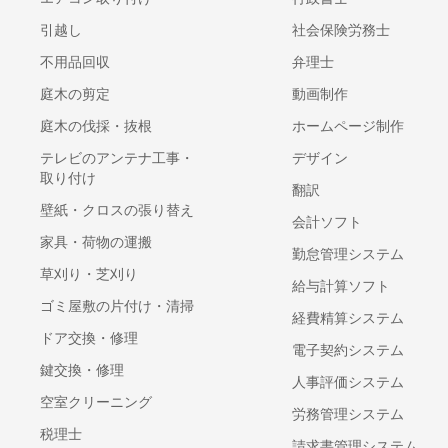
引越し
社会保険労務士
不用品回収
弁理士
庭木の剪定
動画制作
庭木の伐採・抜根
ホームページ制作
テレビのアンテナ工事・
デザイン
取り付け
翻訳
壁紙・クロスの張り替え
会計ソフト
家具・荷物の運搬
勤怠管理システム
草刈り・芝刈り
給与計算ソフト
ゴミ屋敷の片付け・清掃
経費精算システム
ドア交換・修理
電子契約システム
鍵交換・修理
人事評価システム
空室クリーニング
労務管理システム
税理士
請求書管理システム