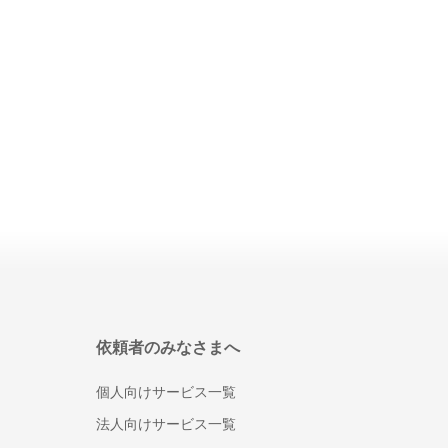
人事・労務
勤怠管理システム
労務管理システム
採用管理システム(ATS)
人事評価システム
タレントマネジメントシステム
給与前払いサービス
Web給与明細システム
人事管理システム
健康管理システム
eラーニングシステム
Web面接(オンライン面接)ツール
依頼者のみなさまへ
マイナンバー管理システム
採用サイト制作サービス
個人向けサービス一覧
安否確認システム
法人向けサービス一覧
従業員満足度調査ツール