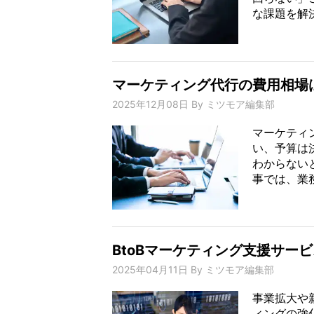
な課題を解決
マーケティング代行の費用相場
2025年12月08日
By
ミツモア編集部
マーケティ
い、予算は
わからない
事では、業務
BtoBマーケティング支援サー
2025年04月11日
By
ミツモア編集部
事業拡大や
ィングの強