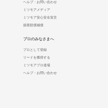
ヘルプ・お問い合わせ
シフト管理システム
ミツモアメディア
1on1ツール
ミツモア安心安全宣言
ストレスチェックシステム
損害賠償補償
給与計算アウトソーシング
年末調整ソフト
人材派遣管理システム
プロのみなさまへ
アルコールチェックアプリ
プロとして登録
離職防止・定着率向上ツール
リードを獲得する
福利厚生サービス
360度評価・多面評価システム
ミツモアプロ道場
社食サービス
ヘルプ・お問い合わせ
採用代行・採用アウトソーシング(RP
O)
人材紹介サービス(中途採用)
顧問紹介サービス
ダイレクトリクルーティング(中途採
用)