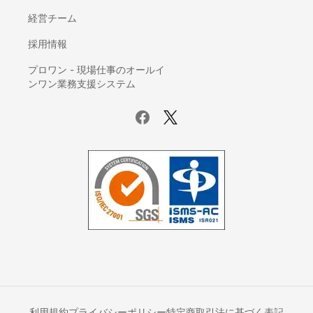
契約書管理システム
経営チーム
IDaaS(ID管理システム)
AI-OCR
採用情報
座席管理システム
プロワン - 現場仕事のオールイ
ログ管理システム
ンワン業務支援システム
議事録自動作成ツール
電子カルテ
賃貸管理ソフト
サーバー監視ツール
ホスティングサービス
UTM(統合脅威管理)
データバックアップ製品
ファイル転送サービス
Iaas(Infrastructure as a Service)
ETLツール
オフィスコンビニ
ネットワーク監視ツール
利用規約
プライバシーポリシー
特定商取引法に基づく表記