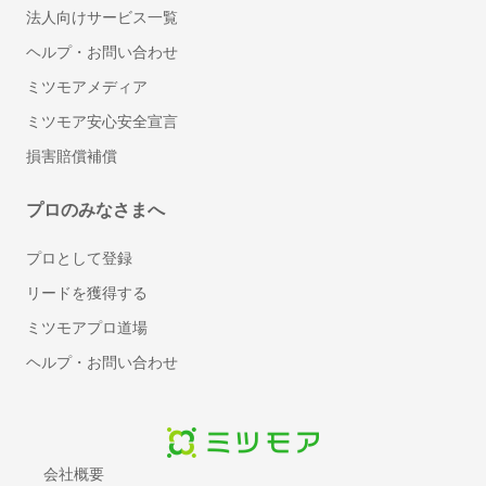
法人向けサービス一覧
受付システム
文書管理システム
ヘルプ・お問い合わせ
MDM(モバイル端末管理)
ミツモアメディア
ビジネスフォン
ミツモア安心安全宣言
VPNサービス
損害賠償補償
クラウドPBX
セキュリティソフト
プロのみなさまへ
標的型攻撃対策ツール
標的型攻撃メール訓練サービス
プロとして登録
スケジュール管理ツール
リードを獲得する
メモツール
ミツモアプロ道場
会議室予約システム
ヘルプ・お問い合わせ
電子帳票システム
レンタルサーバー
BPOサービス
入退室管理システム
会社概要