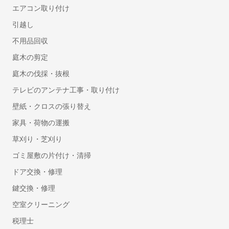
セルフレジ
エアコン取り付け
人事・労務
引越し
勤怠管理システム
不用品回収
労務管理システム
庭木の剪定
採用管理システム(ATS)
庭木の伐採・抜根
人事評価システム
テレビのアンテナ工事・取り付け
タレントマネジメントシステム
壁紙・クロスの張り替え
給与前払いサービス
Web給与明細システム
家具・荷物の運搬
人事管理システム
草刈り・芝刈り
健康管理システム
ゴミ屋敷の片付け・清掃
eラーニングシステム
ドア交換・修理
Web面接(オンライン面接)ツール
鍵交換・修理
マイナンバー管理システム
採用サイト制作サービス
空室クリーニング
安否確認システム
税理士