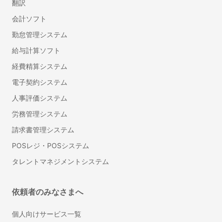
翻訳
ハラスメント対策サービス
会計ソフト
プログラミング研修
管理職研修
勤怠管理システム
法人向け英語研修
給与計算ソフト
産業医紹介サービス
経費精算システム
フリーランスマネジメントシステム
電子契約システム
LMS（学習管理システム）
人事評価システム
総務・法務
労務管理システム
Web会議ツール
請求書管理システム
ビジネスチャット
POSレジ・POSシステム
IT資産管理システム
タレントマネジメントシステム
オンラインストレージ
グループウェア
ナレッジマネジメントツール
依頼者のみなさまへ
社内SNS
個人向けサービス一覧
ワークフローシステム