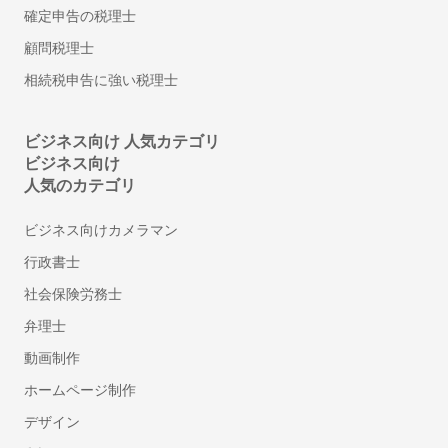
従業員満足度調査ツール
確定申告の税理士
シフト管理システム
顧問税理士
1on1ツール
相続税申告に強い税理士
ストレスチェックシステム
給与計算アウトソーシング
年末調整ソフト
ビジネス向け 人気カテゴリ
ビジネス向け
人材派遣管理システム
人気のカテゴリ
アルコールチェックアプリ
離職防止・定着率向上ツール
ビジネス向けカメラマン
福利厚生サービス
行政書士
360度評価・多面評価システム
社会保険労務士
社食サービス
弁理士
採用代行・採用アウトソーシング(RPO)
人材紹介サービス(中途採用)
動画制作
顧問紹介サービス
ホームページ制作
ダイレクトリクルーティング(中途採用)
デザイン
採用コンサルティング