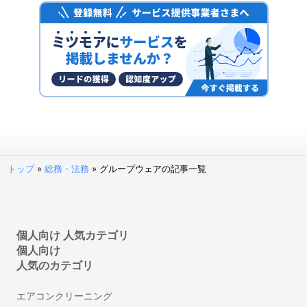
電子帳簿保存システム
ファクタリングサービス
予算管理システム
決済代行サービス
固定資産管理システム
経理アウトソーシング(経理代行)
POSレジ・POSシステム
請求代行サービス
請求書受領システム
トップ
»
総務・法務
»
グループウェアの記事一覧
法人カード
見積管理システム
請求書発行システム
経営管理システム
個人向け 人気カテゴリ
個人向け
不動産向け電子契約システム
人気のカテゴリ
補助金申請サポート・代行
建設業向け電子契約システム
エアコンクリーニング