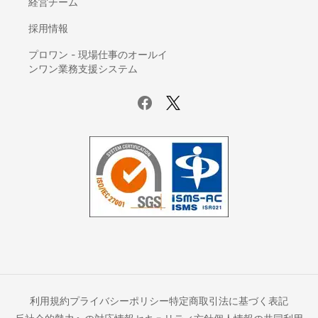
経営チーム
IDaaS(ID管理システム)
AI-OCR
採用情報
座席管理システム
プロワン - 現場仕事のオールイ
ログ管理システム
ンワン業務支援システム
議事録自動作成ツール
電子カルテ
賃貸管理ソフト
サーバー監視ツール
ホスティングサービス
UTM(統合脅威管理)
データバックアップ製品
ファイル転送サービス
Iaas(Infrastructure as a Service)
ETLツール
オフィスコンビニ
ネットワーク監視ツール
利用規約
プライバシーポリシー
特定商取引法に基づく表記
車両管理システム