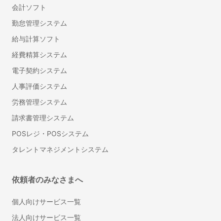
会計ソフト
プログラミング研修
管理職研修
勤怠管理システム
法人向け英語研修
給与計算ソフト
産業医紹介サービス
経費精算システム
フリーランスマネジメントシステム
電子契約システム
LMS（学習管理システム）
人事評価システム
総務・法務
労務管理システム
Web会議ツール
請求書管理システム
ビジネスチャット
POSレジ・POSシステム
IT資産管理システム
タレントマネジメントシステム
オンラインストレージ
グループウェア
ナレッジマネジメントツール
依頼者のみなさまへ
社内SNS
個人向けサービス一覧
ワークフローシステム
法人向けサービス一覧
受付システム