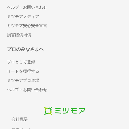
文書管理システム
ヘルプ・お問い合わせ
MDM(モバイル端末管理)
ミツモアメディア
ビジネスフォン
ミツモア安心安全宣言
VPNサービス
損害賠償補償
クラウドPBX
セキュリティソフト
プロのみなさまへ
標的型攻撃対策ツール
標的型攻撃メール訓練サービス
プロとして登録
スケジュール管理ツール
リードを獲得する
メモツール
ミツモアプロ道場
会議室予約システム
ヘルプ・お問い合わせ
電子帳票システム
レンタルサーバー
BPOサービス
入退室管理システム
会社概要
契約書管理システム