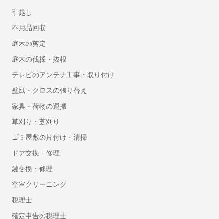
人事・労務
引越し
勤怠管理システム
不用品回収
労務管理システム
庭木の剪定
採用管理システム(ATS)
庭木の伐採・抜根
人事評価システム
テレビのアンテナ工事・取り付け
タレントマネジメントシステム
壁紙・クロスの張り替え
給与前払いサービス
Web給与明細システム
家具・荷物の運搬
人事管理システム
草刈り・芝刈り
健康管理システム
ゴミ屋敷の片付け・清掃
eラーニングシステム
ドア交換・修理
Web面接(オンライン面接)ツール
鍵交換・修理
マイナンバー管理システム
採用サイト制作サービス
空室クリーニング
安否確認システム
税理士
従業員満足度調査ツール
確定申告の税理士