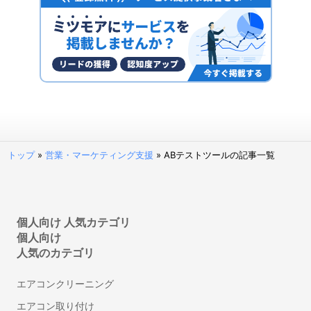
ファクタリングサービス
予算管理システム
決済代行サービス
固定資産管理システム
経理アウトソーシング(経理代行)
POSレジ・POSシステム
請求代行サービス
請求書受領システム
トップ
»
営業・マーケティング支援
»
ABテストツールの記事一覧
法人カード
見積管理システム
請求書発行システム
経営管理システム
個人向け 人気カテゴリ
個人向け
不動産向け電子契約システム
人気のカテゴリ
補助金申請サポート・代行
建設業向け電子契約システム
エアコンクリーニング
セルフレジ
エアコン取り付け