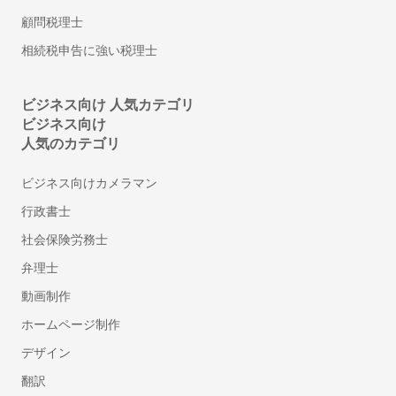
シフト管理システム
顧問税理士
1on1ツール
相続税申告に強い税理士
ストレスチェックシステム
給与計算アウトソーシング
年末調整ソフト
ビジネス向け 人気カテゴリ
ビジネス向け
人材派遣管理システム
人気のカテゴリ
アルコールチェックアプリ
離職防止・定着率向上ツール
ビジネス向けカメラマン
福利厚生サービス
行政書士
360度評価・多面評価システム
社会保険労務士
社食サービス
弁理士
採用代行・採用アウトソーシング(RPO)
人材紹介サービス(中途採用)
動画制作
顧問紹介サービス
ホームページ制作
ダイレクトリクルーティング(中途採用)
デザイン
採用コンサルティング
翻訳
ハラスメント対策サービス