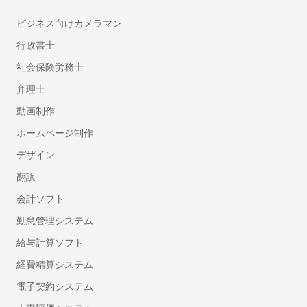
離職防止・定着率向上ツール
ビジネス向けカメラマン
福利厚生サービス
行政書士
360度評価・多面評価システム
社会保険労務士
社食サービス
弁理士
採用代行・採用アウトソーシング(RPO)
人材紹介サービス(中途採用)
動画制作
顧問紹介サービス
ホームページ制作
ダイレクトリクルーティング(中途採用)
デザイン
採用コンサルティング
翻訳
ハラスメント対策サービス
会計ソフト
プログラミング研修
管理職研修
勤怠管理システム
法人向け英語研修
給与計算ソフト
産業医紹介サービス
経費精算システム
フリーランスマネジメントシステム
電子契約システム
LMS（学習管理システム）