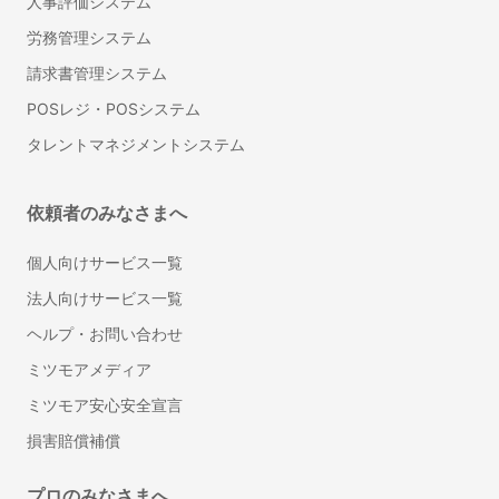
人事評価システム
総務・法務
労務管理システム
Web会議ツール
請求書管理システム
ビジネスチャット
POSレジ・POSシステム
IT資産管理システム
タレントマネジメントシステム
オンラインストレージ
グループウェア
ナレッジマネジメントツール
依頼者のみなさまへ
社内SNS
個人向けサービス一覧
ワークフローシステム
法人向けサービス一覧
受付システム
文書管理システム
ヘルプ・お問い合わせ
MDM(モバイル端末管理)
ミツモアメディア
ビジネスフォン
ミツモア安心安全宣言
VPNサービス
損害賠償補償
クラウドPBX
セキュリティソフト
プロのみなさまへ