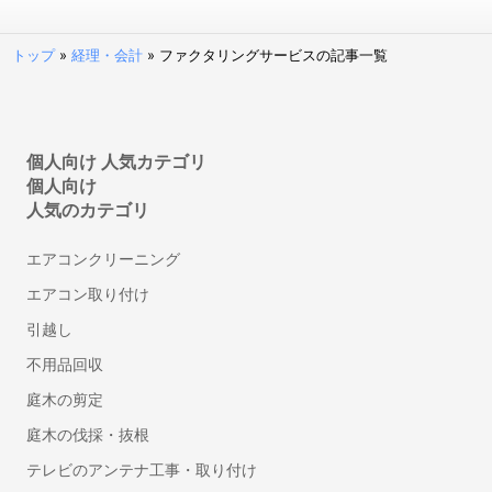
請求代行サービス
請求書受領システム
トップ
»
経理・会計
»
ファクタリングサービスの記事一覧
法人カード
見積管理システム
請求書発行システム
経営管理システム
個人向け 人気カテゴリ
個人向け
不動産向け電子契約システム
人気のカテゴリ
補助金申請サポート・代行
建設業向け電子契約システム
エアコンクリーニング
セルフレジ
エアコン取り付け
人事・労務
引越し
勤怠管理システム
不用品回収
労務管理システム
庭木の剪定
採用管理システム(ATS)
庭木の伐採・抜根
人事評価システム
テレビのアンテナ工事・取り付け
タレントマネジメントシステム