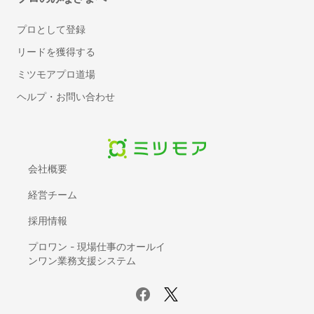
標的型攻撃対策ツール
標的型攻撃メール訓練サービス
プロとして登録
スケジュール管理ツール
リードを獲得する
メモツール
ミツモアプロ道場
会議室予約システム
ヘルプ・お問い合わせ
電子帳票システム
レンタルサーバー
BPOサービス
入退室管理システム
会社概要
契約書管理システム
経営チーム
IDaaS(ID管理システム)
AI-OCR
採用情報
座席管理システム
プロワン - 現場仕事のオールイ
ログ管理システム
ンワン業務支援システム
議事録自動作成ツール
電子カルテ
賃貸管理ソフト