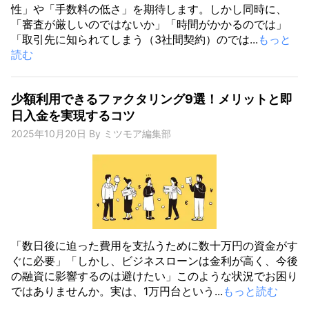
性」や「手数料の低さ」を期待します。しかし同時に、
「審査が厳しいのではないか」「時間がかかるのでは」
「取引先に知られてしまう（3社間契約）のでは...
もっと
読む
少額利用できるファクタリング9選！メリットと即
日入金を実現するコツ
2025年10月20日
By
ミツモア編集部
「数日後に迫った費用を支払うために数十万円の資金がす
ぐに必要」「しかし、ビジネスローンは金利が高く、今後
の融資に影響するのは避けたい」このような状況でお困り
ではありませんか。実は、1万円台という...
もっと読む