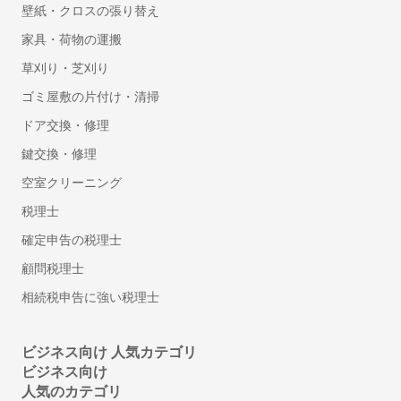
壁紙・クロスの張り替え
給与前払いサービス
Web給与明細システム
家具・荷物の運搬
人事管理システム
草刈り・芝刈り
健康管理システム
ゴミ屋敷の片付け・清掃
eラーニングシステム
ドア交換・修理
Web面接(オンライン面接)ツール
鍵交換・修理
マイナンバー管理システム
採用サイト制作サービス
空室クリーニング
安否確認システム
税理士
従業員満足度調査ツール
確定申告の税理士
シフト管理システム
顧問税理士
1on1ツール
相続税申告に強い税理士
ストレスチェックシステム
給与計算アウトソーシング
年末調整ソフト
ビジネス向け 人気カテゴリ
ビジネス向け
人材派遣管理システム
人気のカテゴリ
アルコールチェックアプリ