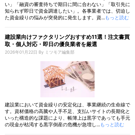
い」「融資の審査待ちで期日に間に合わない」「取引先に
知られず即日で資金調達したい」。各事業者では、切迫し
た資金繰りの悩みが突発的に発生します。資...
もっと読む
建設業向けファクタリングおすすめ11選！注文書買
取・個人対応・即日の優良業者を厳選
2026年01月22日
By
ミツモア編集部
建設業において資金繰りの安定化は、事業継続の生命線で
す。資材価格の高騰や人手不足、支払いサイトの長期化と
いった構造的な課題により、帳簿上は黒字であっても手元
の現金が枯渇する黒字倒産の危機が急増し...
もっと読む