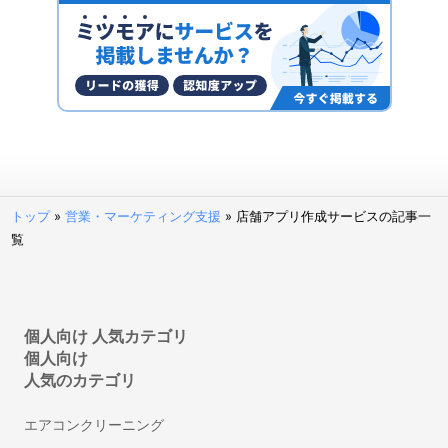
ファクタリングサービス
予算管理システム
決済代行サービス
固定資産管理システム
経理アウトソーシング(経理代行)
POSレジ・POSシステム
請求代行サービス
請求書受領システム
トップ
»
営業・マーケティング支援
»
店舗アプリ作成サービスの記事一
法人カード
覧
見積管理システム
請求書発行システム
経営管理システム
個人向け 人気カテゴリ
不動産向け電子契約システム
個人向け
補助金申請サポート・代行
人気のカテゴリ
建設業向け電子契約システム
セルフレジ
エアコンクリーニング