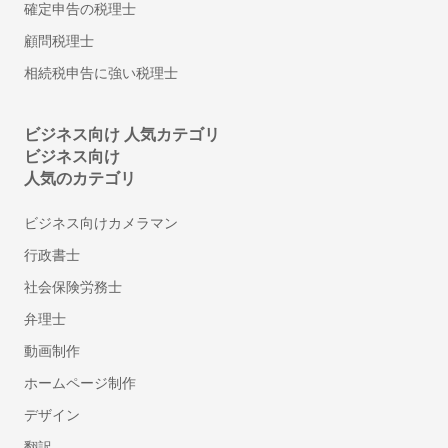
シフト管理システム
確定申告の税理士
1on1ツール
顧問税理士
ストレスチェックシステム
相続税申告に強い税理士
給与計算アウトソーシング
年末調整ソフト
ビジネス向け 人気カテゴリ
人材派遣管理システム
ビジネス向け
アルコールチェックアプリ
人気のカテゴリ
離職防止・定着率向上ツール
福利厚生サービス
ビジネス向けカメラマン
360度評価・多面評価システム
行政書士
社食サービス
社会保険労務士
採用代行・採用アウトソーシング(RPO)
弁理士
人材紹介サービス(中途採用)
動画制作
顧問紹介サービス
ダイレクトリクルーティング(中途採用)
ホームページ制作
採用コンサルティング
デザイン
ハラスメント対策サービス
翻訳