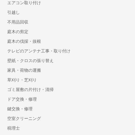
エアコン取り付け
人事・労務
引越し
勤怠管理システム
労務管理システム
不用品回収
採用管理システム(ATS)
庭木の剪定
人事評価システム
庭木の伐採・抜根
タレントマネジメントシステム
テレビのアンテナ工事・取り付け
給与前払いサービス
壁紙・クロスの張り替え
Web給与明細システム
人事管理システム
家具・荷物の運搬
健康管理システム
草刈り・芝刈り
eラーニングシステム
ゴミ屋敷の片付け・清掃
Web面接(オンライン面接)ツール
ドア交換・修理
マイナンバー管理システム
鍵交換・修理
採用サイト制作サービス
空室クリーニング
安否確認システム
従業員満足度調査ツール
税理士