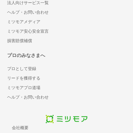
法人向けサービス一覧
文書管理システム
ヘルプ・お問い合わせ
MDM(モバイル端末管理)
ビジネスフォン
ミツモアメディア
VPNサービス
ミツモア安心安全宣言
クラウドPBX
損害賠償補償
セキュリティソフト
標的型攻撃対策ツール
プロのみなさまへ
標的型攻撃メール訓練サービス
プロとして登録
スケジュール管理ツール
メモツール
リードを獲得する
会議室予約システム
ミツモアプロ道場
電子帳票システム
ヘルプ・お問い合わせ
レンタルサーバー
BPOサービス
入退室管理システム
契約書管理システム
会社概要