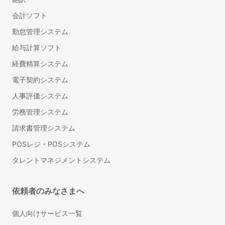
プログラミング研修
会計ソフト
管理職研修
勤怠管理システム
法人向け英語研修
産業医紹介サービス
給与計算ソフト
フリーランスマネジメントシステム
経費精算システム
LMS（学習管理システム）
電子契約システム
総務・法務
人事評価システム
Web会議ツール
労務管理システム
ビジネスチャット
請求書管理システム
IT資産管理システム
POSレジ・POSシステム
オンラインストレージ
タレントマネジメントシステム
グループウェア
ナレッジマネジメントツール
依頼者のみなさまへ
社内SNS
ワークフローシステム
個人向けサービス一覧
受付システム