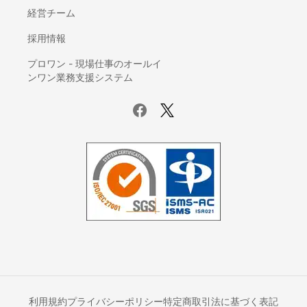
IDaaS(ID管理システム)
経営チーム
AI-OCR
座席管理システム
採用情報
ログ管理システム
プロワン - 現場仕事のオールイ
議事録自動作成ツール
ンワン業務支援システム
電子カルテ
賃貸管理ソフト
サーバー監視ツール
ホスティングサービス
UTM(統合脅威管理)
データバックアップ製品
ファイル転送サービス
Iaas(Infrastructure as a Service)
ETLツール
オフィスコンビニ
ネットワーク監視ツール
車両管理システム
利用規約
プライバシーポリシー
特定商取引法に基づく表記