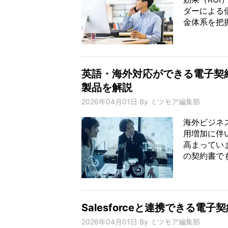
ダーによる
金体系を把握
英語・海外対応ができる電子契
製品を解説
2026年04月01日
By
ミツモア編集部
海外ビジネ
用増加に伴
高まってい
の契約書でも
Salesforceと連携できる
2026年04月01日
By
ミツモア編集部