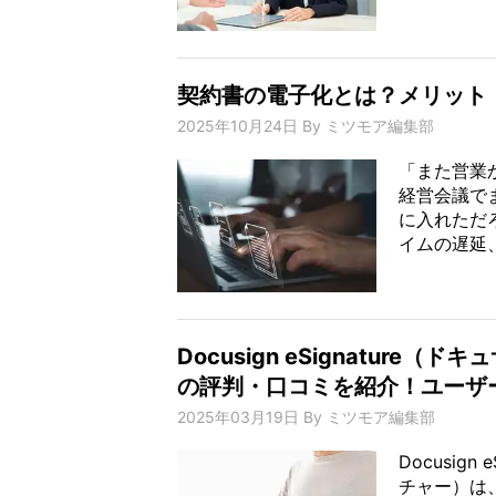
契約書の電子化とは？メリット
2025年10月24日
By
ミツモア編集部
「また営業
経営会議で
に入れただ
イムの遅延、
Docusign eSignatur
の評判・口コミを紹介！ユーザ
2025年03月19日
By
ミツモア編集部
Docusig
チャー）は、