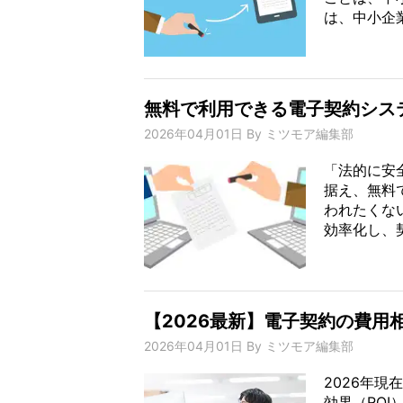
は、中小企業
無料で利用できる電子契約システ
2026年04月01日
By
ミツモア編集部
「法的に安
据え、無料
われたくな
効率化し、契
【2026最新】電子契約の費用
2026年04月01日
By
ミツモア編集部
2026年
効果（RO