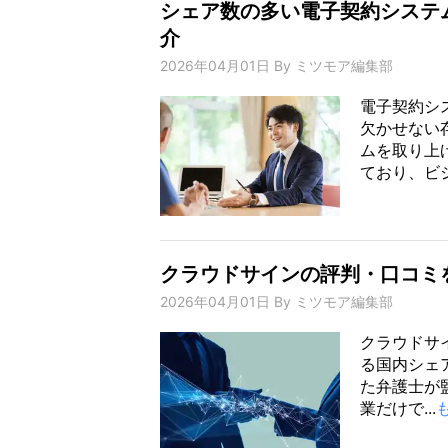
シェア数の多い電子契約システ
介
2026年04月01日
By
ミツモア編集部
電子契約シ
欠かせない
ムを取り上
ており、ビジ
クラウドサインの評判・口コミ
2026年04月01日
By
ミツモア編集部
クラウドサイ
る国内シェ
た弁護士が
業だけで...