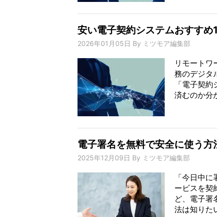
安い電子契約システムおすすめ1
2026年01月05日
By
ミツモア編集部
リモートワ
務のデジタ
「電子契約
済むのか分か
電子署名を無料で安全に使う方
2025年12月09日
By
ミツモア編集部
「今日中に
ービスを契
ど、電子署
法は知りたい。