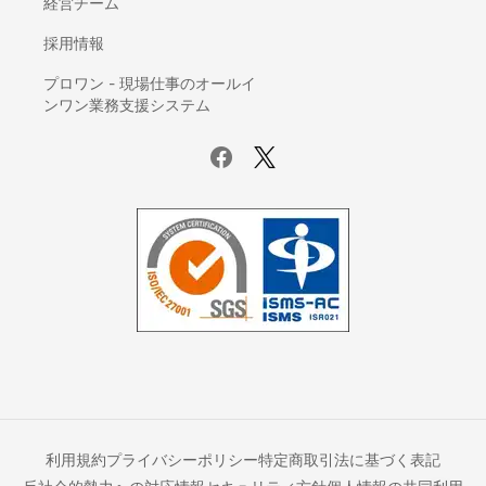
経営チーム
IDaaS(ID管理システム)
AI-OCR
採用情報
座席管理システム
プロワン - 現場仕事のオールイ
ログ管理システム
ンワン業務支援システム
議事録自動作成ツール
電子カルテ
賃貸管理ソフト
サーバー監視ツール
ホスティングサービス
UTM(統合脅威管理)
データバックアップ製品
ファイル転送サービス
Iaas(Infrastructure as a Service)
ETLツール
オフィスコンビニ
ネットワーク監視ツール
利用規約
プライバシーポリシー
特定商取引法に基づく表記
車両管理システム