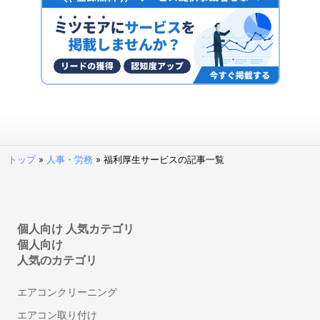
ファクタリングサービス
予算管理システム
決済代行サービス
固定資産管理システム
経理アウトソーシング(経理代行)
POSレジ・POSシステム
請求代行サービス
請求書受領システム
トップ
»
人事・労務
»
福利厚生サービスの記事一覧
法人カード
見積管理システム
請求書発行システム
経営管理システム
個人向け 人気カテゴリ
個人向け
不動産向け電子契約システム
人気のカテゴリ
補助金申請サポート・代行
建設業向け電子契約システム
エアコンクリーニング
セルフレジ
エアコン取り付け