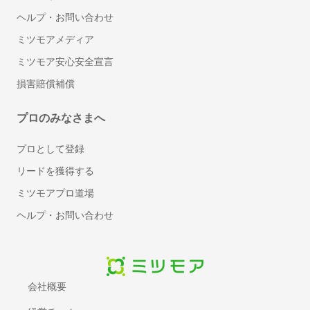
文書管理システム
ヘルプ・お問い合わせ
MDM(モバイル端末管理)
ミツモアメディア
ビジネスフォン
ミツモア安心安全宣言
VPNサービス
損害賠償補償
クラウドPBX
セキュリティソフト
プロのみなさまへ
標的型攻撃対策ツール
標的型攻撃メール訓練サービス
プロとして登録
スケジュール管理ツール
リードを獲得する
メモツール
ミツモアプロ道場
会議室予約システム
ヘルプ・お問い合わせ
電子帳票システム
レンタルサーバー
BPOサービス
入退室管理システム
会社概要
契約書管理システム