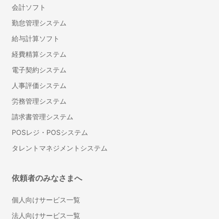
会計ソフト
プログラミング研修
管理職研修
勤怠管理システム
法人向け英語研修
給与計算ソフト
産業医紹介サービス
経費精算システム
フリーランスマネジメントシステム
電子契約システム
LMS（学習管理システム）
人事評価システム
総務・法務
労務管理システム
Web会議ツール
請求書管理システム
ビジネスチャット
POSレジ・POSシステム
IT資産管理システム
タレントマネジメントシステム
オンラインストレージ
グループウェア
ナレッジマネジメントツール
依頼者のみなさまへ
社内SNS
個人向けサービス一覧
ワークフローシステム
法人向けサービス一覧
受付システム