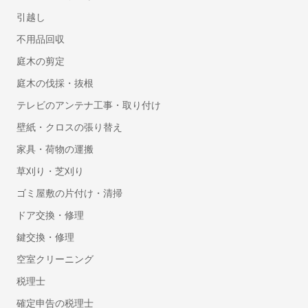
人事・労務
引越し
勤怠管理システム
不用品回収
労務管理システム
庭木の剪定
採用管理システム(ATS)
庭木の伐採・抜根
人事評価システム
テレビのアンテナ工事・取り付け
タレントマネジメントシステム
壁紙・クロスの張り替え
給与前払いサービス
Web給与明細システム
家具・荷物の運搬
人事管理システム
草刈り・芝刈り
健康管理システム
ゴミ屋敷の片付け・清掃
eラーニングシステム
ドア交換・修理
Web面接(オンライン面接)ツール
鍵交換・修理
マイナンバー管理システム
採用サイト制作サービス
空室クリーニング
安否確認システム
税理士
従業員満足度調査ツール
確定申告の税理士