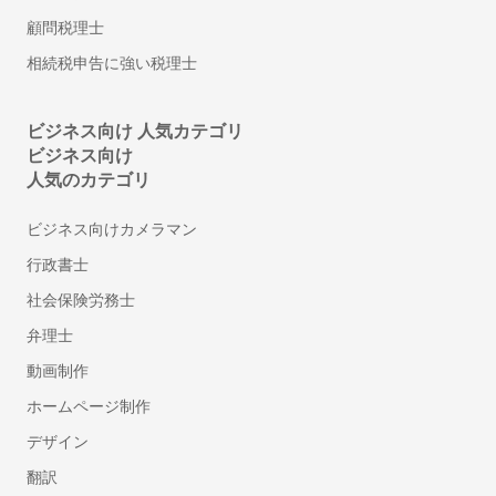
シフト管理システム
顧問税理士
1on1ツール
相続税申告に強い税理士
ストレスチェックシステム
給与計算アウトソーシング
年末調整ソフト
ビジネス向け 人気カテゴリ
ビジネス向け
人材派遣管理システム
人気のカテゴリ
アルコールチェックアプリ
離職防止・定着率向上ツール
ビジネス向けカメラマン
福利厚生サービス
行政書士
360度評価・多面評価システム
社会保険労務士
社食サービス
弁理士
採用代行・採用アウトソーシング(RPO)
人材紹介サービス(中途採用)
動画制作
顧問紹介サービス
ホームページ制作
ダイレクトリクルーティング(中途採用)
デザイン
採用コンサルティング
翻訳
ハラスメント対策サービス