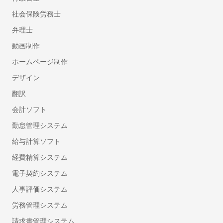
360度評価・多面評価システム
社会保険労務士
社食サービス
弁理士
採用代行・採用アウトソーシング(RPO)
人材紹介サービス(中途採用)
動画制作
顧問紹介サービス
ホームページ制作
ダイレクトリクルーティング(中途採用)
デザイン
採用コンサルティング
翻訳
ハラスメント対策サービス
会計ソフト
プログラミング研修
管理職研修
勤怠管理システム
法人向け英語研修
給与計算ソフト
産業医紹介サービス
経費精算システム
フリーランスマネジメントシステム
電子契約システム
LMS（学習管理システム）
人事評価システム
総務・法務
労務管理システム
Web会議ツール
請求書管理システム