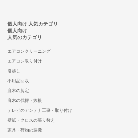
見積管理システム
請求書発行システム
経営管理システム
個人向け 人気カテゴリ
個人向け
不動産向け電子契約システム
人気のカテゴリ
補助金申請サポート・代行
建設業向け電子契約システム
エアコンクリーニング
セルフレジ
エアコン取り付け
人事・労務
引越し
勤怠管理システム
不用品回収
労務管理システム
庭木の剪定
採用管理システム(ATS)
庭木の伐採・抜根
人事評価システム
テレビのアンテナ工事・取り付け
タレントマネジメントシステム
壁紙・クロスの張り替え
給与前払いサービス
Web給与明細システム
家具・荷物の運搬
人事管理システム