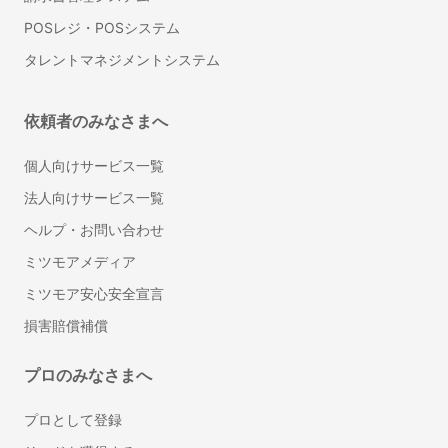
ビジネスチャット
POSレジ・POSシステム
IT資産管理システム
タレントマネジメントシステム
オンラインストレージ
グループウェア
ナレッジマネジメントツール
依頼者のみなさまへ
社内SNS
個人向けサービス一覧
ワークフローシステム
法人向けサービス一覧
受付システム
文書管理システム
ヘルプ・お問い合わせ
MDM(モバイル端末管理)
ミツモアメディア
ビジネスフォン
ミツモア安心安全宣言
VPNサービス
損害賠償補償
クラウドPBX
セキュリティソフト
プロのみなさまへ
標的型攻撃対策ツール
標的型攻撃メール訓練サービス
プロとして登録
スケジュール管理ツール