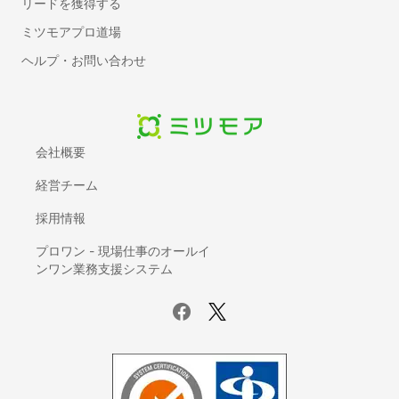
リードを獲得する
メモツール
ミツモアプロ道場
会議室予約システム
ヘルプ・お問い合わせ
電子帳票システム
レンタルサーバー
BPOサービス
入退室管理システム
会社概要
契約書管理システム
経営チーム
IDaaS(ID管理システム)
AI-OCR
採用情報
座席管理システム
プロワン - 現場仕事のオールイ
ログ管理システム
ンワン業務支援システム
議事録自動作成ツール
電子カルテ
賃貸管理ソフト
サーバー監視ツール
ホスティングサービス