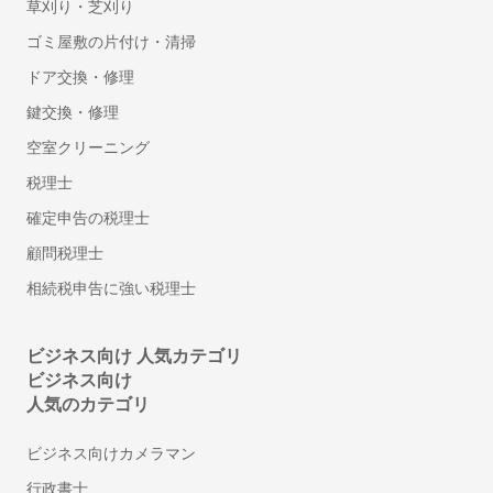
草刈り・芝刈り
健康管理システム
ゴミ屋敷の片付け・清掃
eラーニングシステム
ドア交換・修理
Web面接(オンライン面接)ツール
鍵交換・修理
マイナンバー管理システム
採用サイト制作サービス
空室クリーニング
安否確認システム
税理士
従業員満足度調査ツール
確定申告の税理士
シフト管理システム
顧問税理士
1on1ツール
相続税申告に強い税理士
ストレスチェックシステム
給与計算アウトソーシング
年末調整ソフト
ビジネス向け 人気カテゴリ
ビジネス向け
人材派遣管理システム
人気のカテゴリ
アルコールチェックアプリ
離職防止・定着率向上ツール
ビジネス向けカメラマン
福利厚生サービス
行政書士