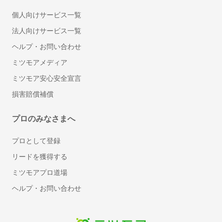
社内SNS
個人向けサービス一覧
ワークフローシステム
法人向けサービス一覧
受付システム
文書管理システム
ヘルプ・お問い合わせ
MDM(モバイル端末管理)
ミツモアメディア
ビジネスフォン
ミツモア安心安全宣言
VPNサービス
損害賠償補償
クラウドPBX
セキュリティソフト
プロのみなさまへ
標的型攻撃対策ツール
標的型攻撃メール訓練サービス
プロとして登録
スケジュール管理ツール
リードを獲得する
メモツール
ミツモアプロ道場
会議室予約システム
ヘルプ・お問い合わせ
電子帳票システム
レンタルサーバー
BPOサービス