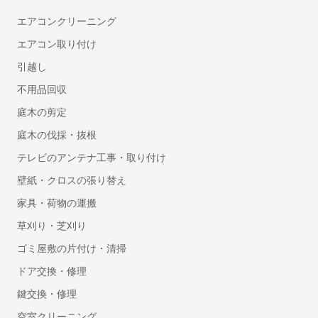
建設業向け電子契約システム
エアコンクリーニング
セルフレジ
エアコン取り付け
人事・労務
引越し
勤怠管理システム
不用品回収
労務管理システム
庭木の剪定
採用管理システム(ATS)
庭木の伐採・抜根
人事評価システム
テレビのアンテナ工事・取り付け
タレントマネジメントシステム
壁紙・クロスの張り替え
給与前払いサービス
Web給与明細システム
家具・荷物の運搬
人事管理システム
草刈り・芝刈り
健康管理システム
ゴミ屋敷の片付け・清掃
eラーニングシステム
ドア交換・修理
Web面接(オンライン面接)ツール
鍵交換・修理
マイナンバー管理システム
採用サイト制作サービス
空室クリーニング