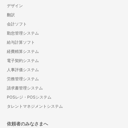
ダイレクトリクルーティング(中途採用)
デザイン
採用コンサルティング
翻訳
ハラスメント対策サービス
会計ソフト
プログラミング研修
管理職研修
勤怠管理システム
法人向け英語研修
給与計算ソフト
産業医紹介サービス
経費精算システム
フリーランスマネジメントシステム
電子契約システム
LMS（学習管理システム）
人事評価システム
総務・法務
労務管理システム
Web会議ツール
請求書管理システム
ビジネスチャット
POSレジ・POSシステム
IT資産管理システム
タレントマネジメントシステム
オンラインストレージ
グループウェア
ナレッジマネジメントツール
依頼者のみなさまへ