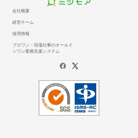
入退室管理システム
会社概要
契約書管理システム
経営チーム
IDaaS(ID管理システム)
AI-OCR
採用情報
座席管理システム
プロワン - 現場仕事のオールイ
ログ管理システム
ンワン業務支援システム
議事録自動作成ツール
電子カルテ
賃貸管理ソフト
サーバー監視ツール
ホスティングサービス
UTM(統合脅威管理)
データバックアップ製品
ファイル転送サービス
Iaas(Infrastructure as a Service)
ETLツール