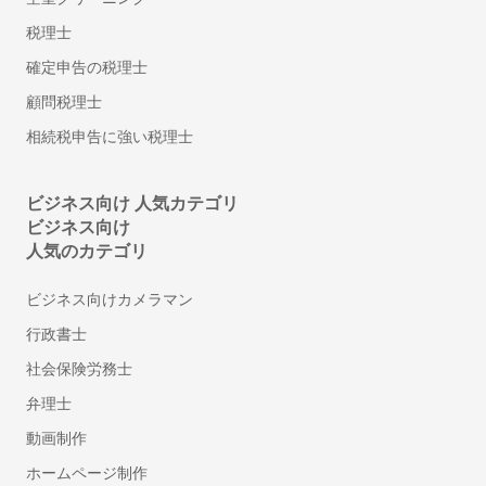
安否確認システム
税理士
従業員満足度調査ツール
確定申告の税理士
シフト管理システム
顧問税理士
1on1ツール
相続税申告に強い税理士
ストレスチェックシステム
給与計算アウトソーシング
年末調整ソフト
ビジネス向け 人気カテゴリ
ビジネス向け
人材派遣管理システム
人気のカテゴリ
アルコールチェックアプリ
離職防止・定着率向上ツール
ビジネス向けカメラマン
福利厚生サービス
行政書士
360度評価・多面評価システム
社会保険労務士
社食サービス
弁理士
採用代行・採用アウトソーシング(RPO)
人材紹介サービス(中途採用)
動画制作
顧問紹介サービス
ホームページ制作