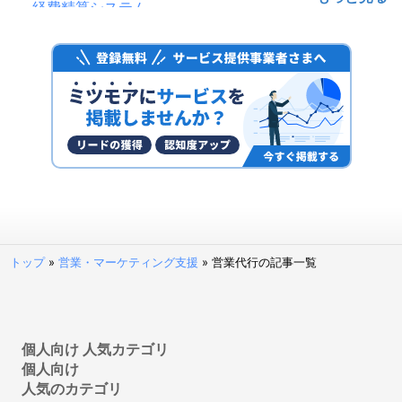
経費精算システム
給与計算ソフト
電子帳簿保存システム
ファクタリングサービス
予算管理システム
決済代行サービス
固定資産管理システム
経理アウトソーシング(経理代行)
POSレジ・POSシステム
請求代行サービス
請求書受領システム
トップ
»
営業・マーケティング支援
»
営業代行の記事一覧
法人カード
見積管理システム
請求書発行システム
経営管理システム
個人向け 人気カテゴリ
個人向け
不動産向け電子契約システム
人気のカテゴリ
補助金申請サポート・代行