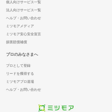
個人向けサービス一覧
ワークフローシステム
法人向けサービス一覧
受付システム
文書管理システム
ヘルプ・お問い合わせ
MDM(モバイル端末管理)
ミツモアメディア
ビジネスフォン
ミツモア安心安全宣言
VPNサービス
損害賠償補償
クラウドPBX
セキュリティソフト
プロのみなさまへ
標的型攻撃対策ツール
標的型攻撃メール訓練サービス
プロとして登録
スケジュール管理ツール
リードを獲得する
メモツール
ミツモアプロ道場
会議室予約システム
ヘルプ・お問い合わせ
電子帳票システム
レンタルサーバー
BPOサービス
入退室管理システム