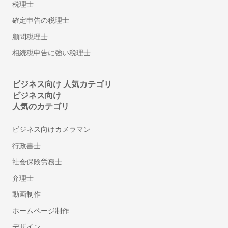
安否確認システム
税理士
従業員満足度調査ツール
確定申告の税理士
シフト管理システム
顧問税理士
1on1ツール
相続税申告に強い税理士
ストレスチェックシステム
給与計算アウトソーシング
年末調整ソフト
ビジネス向け 人気カテゴリ
ビジネス向け
人材派遣管理システム
人気のカテゴリ
アルコールチェックアプリ
離職防止・定着率向上ツール
ビジネス向けカメラマン
福利厚生サービス
行政書士
360度評価・多面評価システム
社会保険労務士
社食サービス
弁理士
採用代行・採用アウトソーシング(RPO)
人材紹介サービス(中途採用)
動画制作
顧問紹介サービス
ホームページ制作
ダイレクトリクルーティング(中途採用)
デザイン