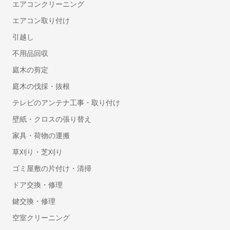
エアコンクリーニング
セルフレジ
エアコン取り付け
人事・労務
引越し
勤怠管理システム
不用品回収
労務管理システム
庭木の剪定
採用管理システム(ATS)
庭木の伐採・抜根
人事評価システム
テレビのアンテナ工事・取り付け
タレントマネジメントシステム
壁紙・クロスの張り替え
給与前払いサービス
Web給与明細システム
家具・荷物の運搬
人事管理システム
草刈り・芝刈り
健康管理システム
ゴミ屋敷の片付け・清掃
eラーニングシステム
ドア交換・修理
Web面接(オンライン面接)ツール
鍵交換・修理
マイナンバー管理システム
採用サイト制作サービス
空室クリーニング