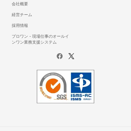
会社概要
契約書管理システム
経営チーム
IDaaS(ID管理システム)
AI-OCR
採用情報
座席管理システム
プロワン - 現場仕事のオールイ
ログ管理システム
ンワン業務支援システム
議事録自動作成ツール
電子カルテ
賃貸管理ソフト
サーバー監視ツール
ホスティングサービス
UTM(統合脅威管理)
データバックアップ製品
ファイル転送サービス
Iaas(Infrastructure as a Service)
ETLツール
オフィスコンビニ