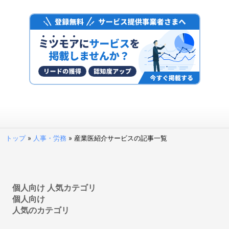
給与計算ソフト
電子帳簿保存システム
ファクタリングサービス
予算管理システム
決済代行サービス
固定資産管理システム
経理アウトソーシング(経理代行)
POSレジ・POSシステム
請求代行サービス
請求書受領システム
トップ
»
人事・労務
»
産業医紹介サービスの記事一覧
法人カード
見積管理システム
請求書発行システム
経営管理システム
個人向け 人気カテゴリ
個人向け
不動産向け電子契約システム
人気のカテゴリ
補助金申請サポート・代行
建設業向け電子契約システム