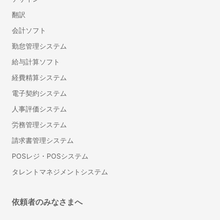
採用コンサルティング
翻訳
ハラスメント対策サービス
会計ソフト
プログラミング研修
管理職研修
勤怠管理システム
法人向け英語研修
給与計算ソフト
産業医紹介サービス
経費精算システム
フリーランスマネジメントシステム
電子契約システム
LMS（学習管理システム）
人事評価システム
総務・法務
労務管理システム
Web会議ツール
請求書管理システム
ビジネスチャット
POSレジ・POSシステム
IT資産管理システム
タレントマネジメントシステム
オンラインストレージ
グループウェア
ナレッジマネジメントツール
依頼者のみなさまへ
社内SNS