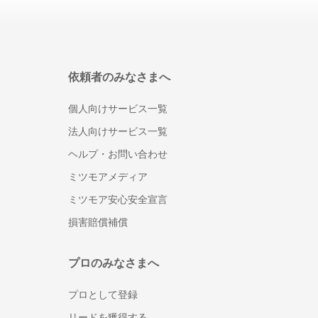
人事・労務
勤怠管理システム
労務管理システム
依頼者のみなさまへ
採用管理システム(ATS)
人事評価システム
個人向けサービス一覧
タレントマネジメントシステム
法人向けサービス一覧
給与前払いサービス
ヘルプ・お問い合わせ
Web給与明細システム
ミツモアメディア
人事管理システム
ミツモア安心安全宣言
健康管理システム
eラーニングシステム
損害賠償補償
Web面接(オンライン面接)ツール
マイナンバー管理システム
プロのみなさまへ
採用サイト制作サービス
プロとして登録
安否確認システム
従業員満足度調査ツール
リードを獲得する