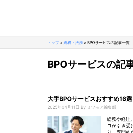
トップ
»
総務・法務
»
BPOサービスの記事一覧
BPOサービスの記
大手BPOサービスおすすめ16
2025年04月11日
By
ミツモア編集部
総務や経理
ロが引き受
り、専門的