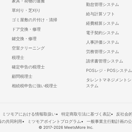
家具・荷物の運搬
勤怠管理システム
草刈り・芝刈り
給与計算ソフト
ゴミ屋敷の片付け・清掃
経費精算システム
ドア交換・修理
電子契約システム
鍵交換・修理
人事評価システム
空室クリーニング
労務管理システム
税理士
請求書管理システム
確定申告の税理士
POSレジ・POSシステム
顧問税理士
タレントマネジメントシ
相続税申告に強い税理士
ステム
ミツモアにおける情報取扱い
特定商取引法に基づく表記
反社会
報の共同利用
ミツモアポイントプログラム
一般事業主行動計画の公
© 2017-
2026
MeetsMore Inc.