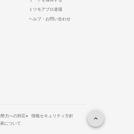
シフト管理システム
ミツモアプロ道場
1on1ツール
ヘルプ・お問い合わせ
ストレスチェックシステム
給与計算アウトソーシング
年末調整ソフト
人材派遣管理システム
アルコールチェックアプリ
離職防止・定着率向上ツール
福利厚生サービス
360度評価・多面評価システム
社食サービス
採用代行・採用アウトソーシング(RP
O)
人材紹介サービス(中途採用)
的勢力への対応
情報セキュリティ方針
顧問紹介サービス
表について
ダイレクトリクルーティング(中途採
用)