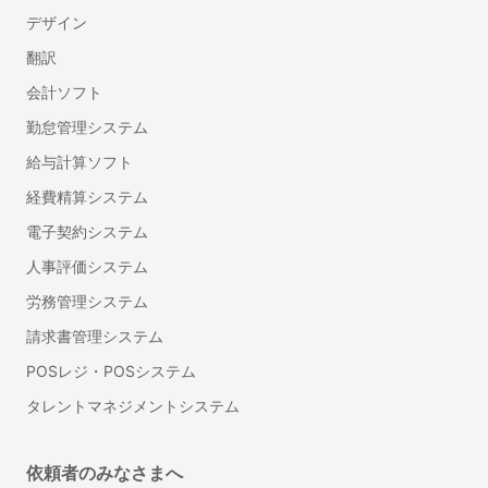
ダイレクトリクルーティング(中途採用)
デザイン
採用コンサルティング
翻訳
ハラスメント対策サービス
会計ソフト
プログラミング研修
管理職研修
勤怠管理システム
法人向け英語研修
給与計算ソフト
産業医紹介サービス
経費精算システム
フリーランスマネジメントシステム
電子契約システム
LMS（学習管理システム）
人事評価システム
総務・法務
労務管理システム
Web会議ツール
請求書管理システム
ビジネスチャット
POSレジ・POSシステム
IT資産管理システム
タレントマネジメントシステム
オンラインストレージ
グループウェア
ナレッジマネジメントツール
依頼者のみなさまへ