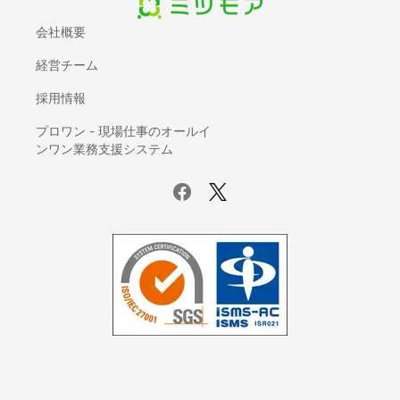
入退室管理システム
会社概要
契約書管理システム
経営チーム
IDaaS(ID管理システム)
AI-OCR
採用情報
座席管理システム
プロワン - 現場仕事のオールイ
ログ管理システム
ンワン業務支援システム
議事録自動作成ツール
電子カルテ
賃貸管理ソフト
サーバー監視ツール
ホスティングサービス
UTM(統合脅威管理)
データバックアップ製品
ファイル転送サービス
Iaas(Infrastructure as a Service)
ETLツール