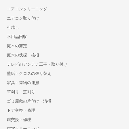
建設業向け電子契約システム
エアコンクリーニング
セルフレジ
エアコン取り付け
人事・労務
引越し
勤怠管理システム
不用品回収
労務管理システム
庭木の剪定
採用管理システム(ATS)
庭木の伐採・抜根
人事評価システム
テレビのアンテナ工事・取り付け
タレントマネジメントシステム
壁紙・クロスの張り替え
給与前払いサービス
Web給与明細システム
家具・荷物の運搬
人事管理システム
草刈り・芝刈り
健康管理システム
ゴミ屋敷の片付け・清掃
eラーニングシステム
ドア交換・修理
Web面接(オンライン面接)ツール
鍵交換・修理
マイナンバー管理システム
採用サイト制作サービス
空室クリーニング