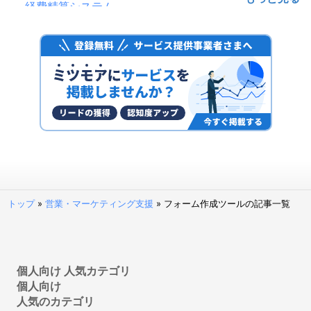
経費精算システム
給与計算ソフト
電子帳簿保存システム
ファクタリングサービス
予算管理システム
決済代行サービス
固定資産管理システム
経理アウトソーシング(経理代行)
POSレジ・POSシステム
請求代行サービス
請求書受領システム
トップ
»
営業・マーケティング支援
»
フォーム作成ツールの記事一覧
法人カード
見積管理システム
請求書発行システム
経営管理システム
個人向け 人気カテゴリ
個人向け
不動産向け電子契約システム
人気のカテゴリ
補助金申請サポート・代行