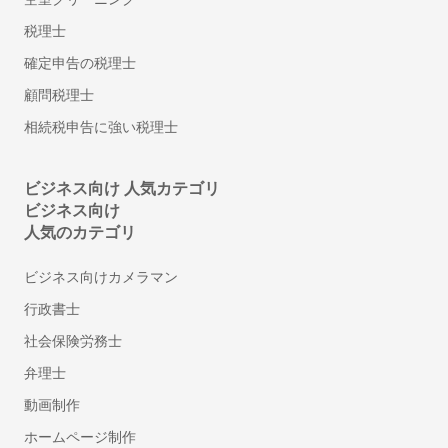
安否確認システム
税理士
従業員満足度調査ツール
確定申告の税理士
シフト管理システム
顧問税理士
1on1ツール
相続税申告に強い税理士
ストレスチェックシステム
給与計算アウトソーシング
年末調整ソフト
ビジネス向け 人気カテゴリ
ビジネス向け
人材派遣管理システム
人気のカテゴリ
アルコールチェックアプリ
離職防止・定着率向上ツール
ビジネス向けカメラマン
福利厚生サービス
行政書士
360度評価・多面評価システム
社会保険労務士
社食サービス
弁理士
採用代行・採用アウトソーシング(RPO)
人材紹介サービス(中途採用)
動画制作
顧問紹介サービス
ホームページ制作