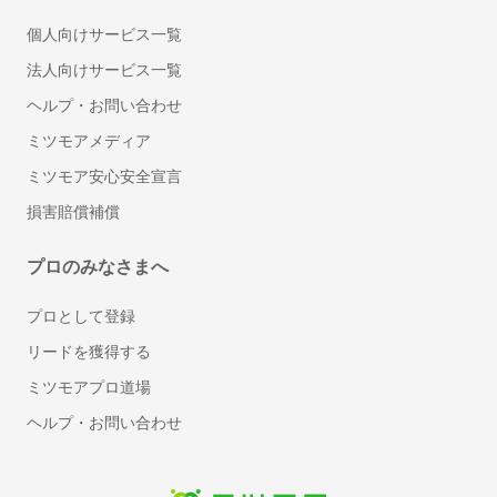
社内SNS
個人向けサービス一覧
ワークフローシステム
法人向けサービス一覧
受付システム
文書管理システム
ヘルプ・お問い合わせ
MDM(モバイル端末管理)
ミツモアメディア
ビジネスフォン
ミツモア安心安全宣言
VPNサービス
損害賠償補償
クラウドPBX
セキュリティソフト
プロのみなさまへ
標的型攻撃対策ツール
標的型攻撃メール訓練サービス
プロとして登録
スケジュール管理ツール
リードを獲得する
メモツール
ミツモアプロ道場
会議室予約システム
ヘルプ・お問い合わせ
電子帳票システム
レンタルサーバー
BPOサービス