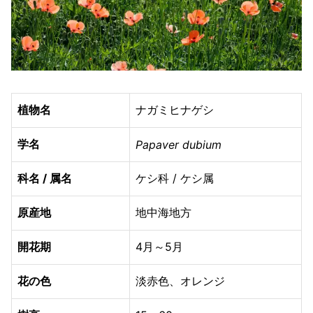
植物名
ナガミヒナゲシ
学名
Papaver dubium
科名 / 属名
ケシ科 / ケシ属
原産地
地中海地方
開花期
4月～5月
花の色
淡赤色、オレンジ