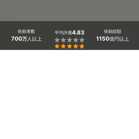
依頼者数
依頼総額
4.83
平均評価
700
1150
万
人以上
億円以上


最大５件
2分で依頼
見積が届く
プロを選ぶ
目次
1
おすすめ鍵・防犯対策業者
2
鍵・防犯対策を依頼した人の口コミ
鍵・防犯対策のサービス一覧