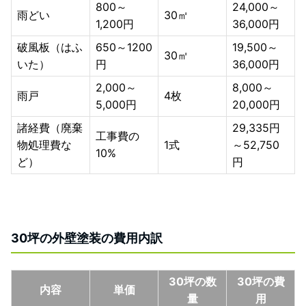
800～
24,000～
雨どい
30㎡
1,200円
36,000円
破風板（はふ
650～1200
19,500～
30㎡
いた）
円
36,000円
2,000～
8,000～
雨戸
4枚
5,000円
20,000円
諸経費（廃棄
29,335円
工事費の
物処理費な
1式
～52,750
10%
ど）
円
30坪の外壁塗装の費用内訳
30坪の数
30坪の費
内容
単価
量
用