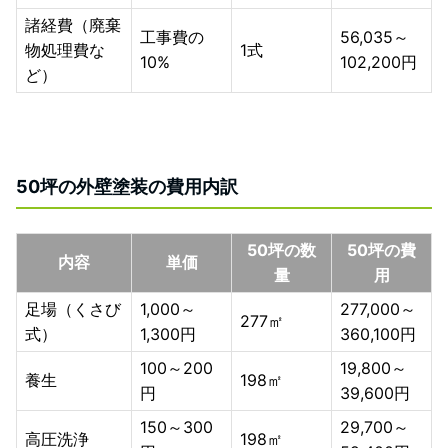
諸経費（廃棄
工事費の
56,035～
物処理費な
1式
10%
102,200円
ど）
50坪の外壁塗装の費用内訳
50坪の数
50坪の費
内容
単価
量
用
足場（くさび
1,000～
277,000～
277㎡
式）
1,300円
360,100円
100～200
19,800～
養生
198㎡
円
39,600円
150～300
29,700～
高圧洗浄
198㎡