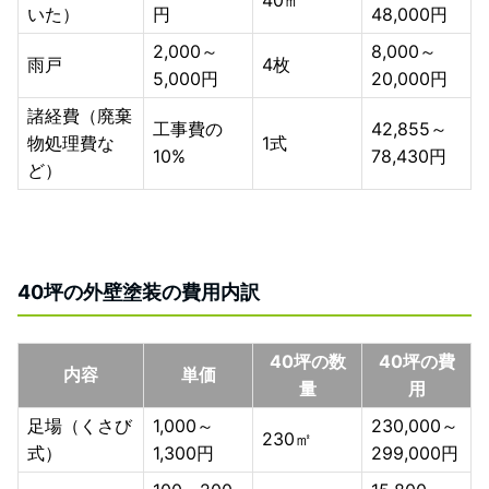
いた）
円
48,000円
2,000～
8,000～
雨戸
4枚
5,000円
20,000円
諸経費（廃棄
工事費の
42,855～
物処理費な
1式
10%
78,430円
ど）
40坪の外壁塗装の費用内訳
40坪の数
40坪の費
内容
単価
量
用
足場（くさび
1,000～
230,000～
230㎡
式）
1,300円
299,000円