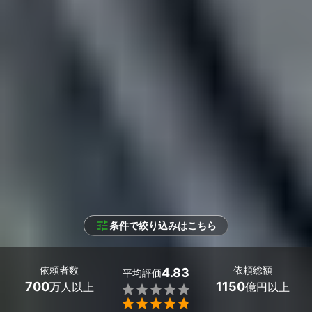
条件で絞り込みはこちら
依頼者数
依頼総額
4.83
平均評価
700
1150
万
人以上
億円以上

