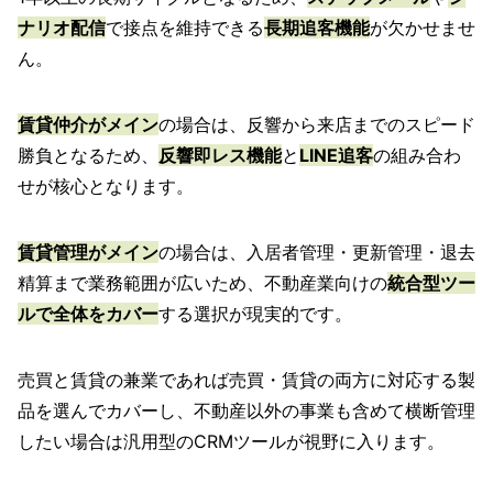
ナリオ配信
で接点を維持できる
長期追客機能
が欠かせませ
ん。
賃貸仲介がメイン
の場合は、反響から来店までのスピード
勝負となるため、
反響即レス機能
と
LINE追客
の組み合わ
せが核心となります。
賃貸管理がメイン
の場合は、入居者管理・更新管理・退去
精算まで業務範囲が広いため、不動産業向けの
統合型ツー
ルで全体をカバー
する選択が現実的です。
売買と賃貸の兼業であれば売買・賃貸の両方に対応する製
品を選んでカバーし、不動産以外の事業も含めて横断管理
したい場合は汎用型のCRMツールが視野に入ります。