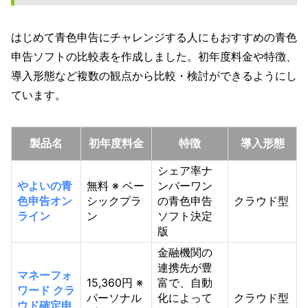
はじめて青色申告にチャレンジする人にもおすすめの青色
申告ソフトの比較表を作成しました。初年度料金や特徴、
導入形態など複数の観点から比較・検討ができるようにし
ています。
製品名
初年度料金
特徴
導入形態
シェア率ナ
やよいの青
無料 ※ ベー
ンバーワン
色申告オン
シックプラ
の青色申告
クラウド型
ライン
ン
ソフト決定
版
金融機関の
連携先が豊
マネーフォ
15,360円 ※
富で、自動
ワード クラ
パーソナル
化によって
クラウド型
ウド確定申