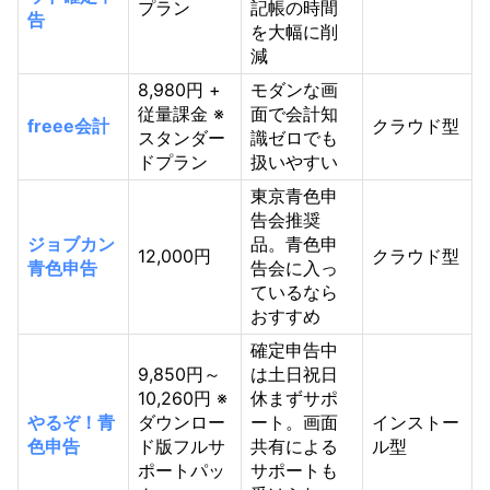
プラン
記帳の時間
告
を大幅に削
減
8,980円 +
モダンな画
従量課金 ※
面で会計知
freee会計
クラウド型
スタンダー
識ゼロでも
ドプラン
扱いやすい
東京青色申
告会推奨
ジョブカン
品。青色申
12,000円
クラウド型
青色申告
告会に入っ
ているなら
おすすめ
確定申告中
9,850円～
は土日祝日
10,260円 ※
休まずサポ
やるぞ！青
ダウンロー
ート。画面
インストー
色申告
ド版フルサ
共有による
ル型
ポートパッ
サポートも