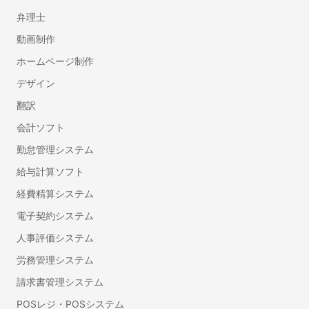
この製品/サービスの良いポイントを教えてください
弁理士
一部機能を除いて無料で利用することができます。使い方が直感的で
動画制作
分かりやすく、勘定科目の登録や自動仕訳もできて便利です。
ホームページ制作
この製品/サービスの改善してほしいポイントを教えてください
デザイン
現時点で不満な点はありません。会計や書類の作成に必要な機能が揃
翻訳
っており、非常に使いやすいです。強いて言うならば月額料金がもう
FLARO（フラーロ）
少し安いと嬉しいです。
会計ソフト
どのような課題解決に貢献しましたか？
勤怠管理システム
今までは確定申告書類を手作業で作成していましたが、こちらの会計
給与計算ソフト
ソフト導入により圧倒的に作業が楽なりました。
経費精算システム
電子契約システム
非公開ユーザー
人事評価システム
労務管理システム
業種
従業員数
IT・インターネット
20名以下
請求書管理システム
職種名
立場
情報システム
導入決定者
POSレジ・POSシステム