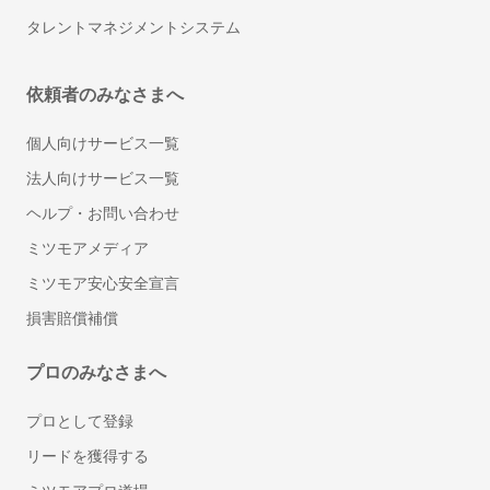
契約タイプ
タレントマネジメントシステム
有償契約
投稿日：
2023年12月03日
依頼者のみなさまへ
低予算でも使えるベンチャー企業に優しい会計ツ
ール
個人向けサービス一覧
5
法人向けサービス一覧
利用用途：
会計ソフト
ヘルプ・お問い合わせ
ミツモアメディア
この製品/サービスの良いポイントを教えてください
ミツモア安心安全宣言
UIが綺麗。請求書の自動作成機能は非常に便利で重宝している。ツー
損害賠償補償
ルの利用費用が安い方。他ツールとの連携もできてありがたい。
この製品/サービスの改善してほしいポイントを教えてください
プロのみなさまへ
特にない。しいていうなら、作成した請求書のフォーマットの自由度
が低いこと。機能的な面がしっかりしていれば良いので、そこまで重
プロとして登録
要視してないですが。
リードを獲得する
どのような課題解決に貢献しましたか？