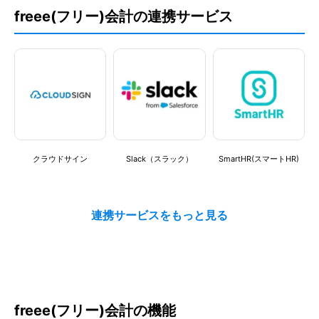
5
freee(フリー)会計の連携サービス
仕様
利用用途：
会計ソフト/ERP(基幹システム)/管理会計システム
外部システム連携
この製品/サービスの良いポイントを教えてください
法令改正対応
会計業務が簡略化されて便利なツールです。色々な機能が揃っていま
すが、よく活用するカスタムレポート機能では、統合されたデータ・
数値をリアルタイムに確認することができるので、情報共有が簡単で
す。
この製品/サービスの改善してほしいポイントを教えてください
クラウドサイン
Slack（スラック）
SmartHR(スマートHR)
AIなどにより、使い方のアレンジの提案などをしてくれると便利で
スタンダード
す。また気軽に自前でカスタマイズできると良いですね。
9,878
どのような課題解決に貢献しましたか？
円
〜
「freee会計」を導入する以前は、スプレッドシートなどで売上の総
月
額を見たり、エクセルで取引先・項目ごとの売上・費用を確認したり
と、違う複数のツールの表示を参照しながら全体を把握することにな
初期費用
0円
/初期費用
っており手間がかかっていました。

freee(フリー)人事労務
Chatwork（チャットワー
BtoBプラットフォーム 請
現在では一つのツールに情報が統合されて、確認が簡単ですし、書式
ク）
求書
従量課金
440円
/名
が統一されて見やすいです。レポートの際のデータの引用もやりやす
freee(フリー)会計の機能