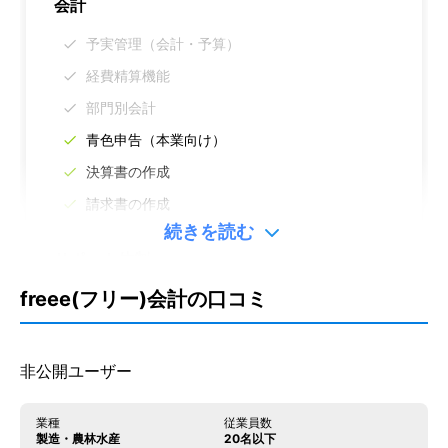
会計
予実管理（会計・予算）
経費精算機能
部門別会計
青色申告（本業向け）
決算書の作成
請求書の作成
続きを読む
サポート体制
freee(フリー)会計の口コミ
チャットサポート
電話サポート
メールサポート
非公開ユーザー
仕様
業種
従業員数
製造・農林水産
20名以下