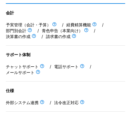
くて助かっていますね。
※年払いの場合：年間
料金補足説明
118,536円
会計
非公開ユーザー
予実管理（会計・予算）
/
経費精算機能
/
部門別会計
/
青色申告（本業向け）
/
会計
業種
従業員数
決算書の作成
/
請求書の作成
IT・インターネット
21名以上50名以下
予実管理（会計・予算）
職種名
立場
V-ONE クラウド
INVOY（インボイ）
TOKIUM経費精算
経理・財務
ユーザー（利用者）
経費精算機能
サポート体制
契約タイプ
有償契約
部門別会計
チャットサポート
/
電話サポート
/
青色申告（本業向け）
投稿日：
2024年05月09日
メールサポート
決算書の作成
経理業務にかかる時間を大幅に削減
請求書の作成
仕様
5
Square 請求書
CLOUD PAPER（クラウ
freee業務委託管理
外部システム連携
/
法令改正対応
利用用途：
会計ソフト/ERP(基幹システム)/電子帳簿保存システム/管
サポート体制
ドペーパー）
理会計システム/電子帳票システム
チャットサポート
この製品/サービスの良いポイントを教えてください
電話サポート
経理業務にかかる時間が６割ほど短縮でき、効率化を実感できていま