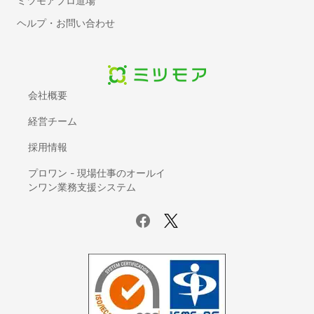
ミツモアプロ道場
今まではExcelで作成、管理していたが取引先が増え対応しきれなく
ヘルプ・お問い合わせ
なったことをきっかけに導入しました。Excel管理から脱却できたこ
とで、経理のミスも減り、管理もしやすくなった。
非公開ユーザー
会社概要
経営チーム
業種
従業員数
IT・インターネット
20名以下
採用情報
職種名
立場
広報・PR
ユーザー（利用者）
プロワン - 現場仕事のオールイ
契約タイプ
有償契約
ンワン業務支援システム
投稿日：
2023年11月29日
初めての独立がこんなにハードルが低くなるなん
て
5
利用用途：
会計ソフト