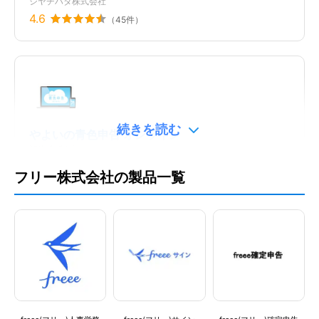
シヤチハタ株式会社
従業員数
職種名
従量課金
21名以上50名以下
経理・財務
1,430円
/名
4.6
（
45
件）
Bill One請求書受領
invox受取請求書
全力法人税
立場
契約タイプ
ユーザー（利用者）
トライアル
※年払いの場合：年間
円
料金補足説明
525,096
投稿日：
2024年03月07日
請求書、見積書、納品書、個人の確定申告用決算
会計
書、会社の決算書などを簡単に作成できます。
続きを読む
予実管理（会計・予算）
やよいの青色申告 オンライン
5
弥生株式会社
経費精算機能
TOKIUM電子帳簿保存
freee支出管理 受取請求書
freee(フリー)経理
利用用途：
会計ソフト
4.6
（
21
件）
キャビネット
フリー株式会社の製品一覧
部門別会計
この製品/サービスの良いポイントを教えてください
青色申告（本業向け）
クレジットカードとの紐付けを元に自動で導出されるので非常に便利
決算書の作成
で、登録しておくとある程度スムーズに手続きが行えます。スマホか
ら操作できるので、レシートを写真に撮ると自動で内容を読み上げて
請求書の作成
くれるのも嬉しいですね。
マネーフォワード クラウド確定申告
この製品/サービスの改善してほしいポイントを教えてください
サポート体制
株式会社マネーフォワード
freee(フリー)工数管理
Manageboard(マネージ
DX請求 by SALESGRAM
AIで踏み込んだ税務アドバイスができると良い。ログイン後、通信状
4.6
チャットサポート
（
20
件）
ボード)