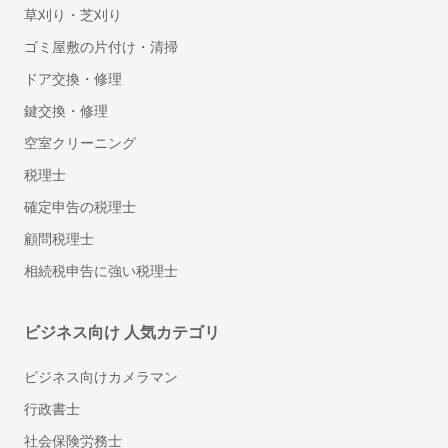
草刈り・芝刈り
どのような課題解決に貢献しましたか？
freee IT管理（旧：Bundle
freee(フリー)統合型ERP
KUROTEN（クロテン）
freee福利厚生 ベネフィッ
freee連結会計
freee在庫管理
by freee）
ゴミ屋敷の片付け・清掃
トサービス
開業時から使っているから課題解決とまでは言わないがとにかく、申
告に関して時間をかけることなく処理できるので重宝している。
ドア交換・修理
鍵交換・修理
非公開ユーザー
空室クリーニング
税理士
業種
従業員数
IT・インターネット
501名以上1000名以下
確定申告の税理士
職種名
立場
STORES レジ
USENレジ
ユビレジ エンタープライ
顧問税理士
その他
ユーザー（利用者）
ズ
契約タイプ
相続税申告に強い税理士
有償契約
投稿日：
2023年12月30日
ビジネス向け 人気カテゴリ
個人利用にもおすすめ
ビジネス向けカメラマン
5
行政書士
利用用途：
会計ソフト
STORES 決済
デパートメント
ビズネコ
社会保険労務士