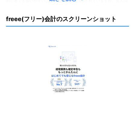
初心者でも扱いやすいようにシンプルに設計されていますが、玄人向
けのフォーマットなども用意されているとより汎用性が高いです。
どのような課題解決に貢献しましたか？
freee(フリー)会計のスクリーンショット
会計
オンライン上で会計業務が行えるので、テレワークに向いています。
予実管理（会計・予算）
ちょうどテレワークの推進時期とかぶっており助かりました。またペ
ーパーレスになったことで領収書や請求書などを保管する必要がなく
経費精算機能
なり、コストや手間のカットにつながっています。
部門別会計
青色申告（本業向け）
非公開ユーザー
決算書の作成
請求書の作成
業種
従業員数
小売・卸売
301名以上500名以下
職種名
立場
経理・財務
ユーザー（利用者）
サポート体制
契約タイプ
有償契約
チャットサポート
電話サポート
投稿日：
2024年05月18日
メールサポート
機能豊富で会計が効率化されるツールです