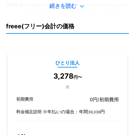
続きを読む
画面構成が一部見づらいという指摘や、より分かりやすいヘルプ
ページを求める意見もあります。サポート面では、低価格プラン
での電話サポート対応や、チャットサポートの応答速度向上を望
む声が見られます。さらに、より踏み込んだAIによる税務アドバ
freee(フリー)会計の価格
イス機能への期待も高まっています。
ひとり法人
3,278
円
〜
月
初期費用
0円
/初期費用
※年払いの場合：年間
円
料金補足説明
39,336