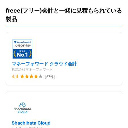
メールサポート
す。

freee(フリー)会計と一緒に見積もられている
毎月似通った請求書を作ることが多いので、フォーマットのコピー機
能は手間が省けていいですね。売掛金と金融機関への入金明細の消込
製品
仕様
機能も利用しており、業務がスピーディーです。
ネクストSFA
TOKIUMインボイス
バクラク請求書受取
この製品/サービスの改善してほしいポイントを教えてください
外部システム連携
購買などにおいてAPIでの連携機能を強化して、さまざまな項目を連
法令改正対応
携可能にして頂けるともっと使いやすくなります。
どのような課題解決に貢献しましたか？
マネーフォワード クラウド会計
２〜３日に１回ほどの頻度で入力やレポートの確認でツールを開いて
株式会社マネーフォワード
います。一番閲覧回数が多いレポートは月次の試算表ですね。会社の
状態を正確に把握しておくことが習慣となりました。数字はリアルタ
4.4
（
57
件）
イムで反映され、前月との比較も簡単であり、分析もスムーズにすす
Misoca（ミソカ）
freee支出管理 経費精算
バクラク経費精算
みます。
Plus
アドバンス
43,758
円
〜
非公開ユーザー
月
会社名
業種
初期費用
0円
/初期費用
Shachihata Cloud
テクノサイバー株式会社
IT・インターネット