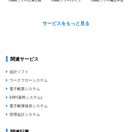
freee(フリー)人事労務
freee(フリー)サイン
freee(フリー)確定申告
況により数分間画面が切り替わらない場合があり、待つ場合がある。
電話サポート
どのような課題解決に貢献しましたか？
メールサポート
月末と月初に集中していた経理担当者の負担が大幅に軽減されまし
た。無料会計を導入してから初めて利用しました。しかし、すべての
データを一度に管理できるので非常に便利です。
仕様
外部システム連携
勘定奉行クラウド
非公開ユーザー
株式会社オービックビジネスコンサルタント
バーチャル経理アシスタ
ユビレジ
スマレジ
法令改正対応
freee業務委託管理
freee支出管理 経費精算
freee(フリー)勤怠管理
ント
4.6
関連サービス
（
20
件）
Plus
Plus
業種
従業員数
人材紹介・人材派遣
20名以下
会計ソフト
職種名
立場
ワークフローシステム
総務・法務
ユーザー（利用者）
契約タイプ
電子帳票システム
有償契約
ERP(基幹システム)
エンタープライズ
投稿日：
2024年02月12日
電子帳簿保存システム
freee(フリー)確定申告
Airレジ
Square POSレジ
BtoB受発注システムCO-
フリー株式会社
要問い合わせ
管理会計システム
freee(フリー)経理
freee(フリー)工数管理
freee支出管理 受取請求書
起業当時から使ってます。
NECT（コネクト）
4.5
キャビネット
（
16
件）
5
関連記事