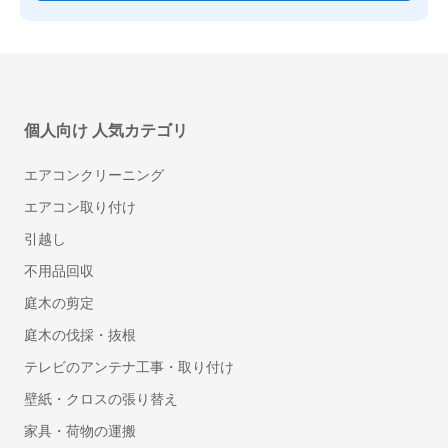
運輸・物流
20名以下
職種名
立場
外部システム連携
その他
ユーザー（利用者）
法令改正対応
契約タイプ
ITboard（アイティボー
freee支出管理 Fullプラン
Square
有償契約
電子取引サービス@Sign（アットサイン）
ド）
freee販売
freee(フリー)債権
freee(フリー)請求書
三菱電機インフォメーションネットワーク株式会社
投稿日：
2024年02月08日
個人向け 人気カテゴリ
4.4
（
9
件）
開業時から役に立っています
エアコンクリーニング
5
エアコン取り付け
ぴったりのソフトウェアを診断する
利用用途：
会計ソフト
引越し
不用品回収
この製品/サービスの良いポイントを教えてください
freee販売
Chatwork 経理アシスタ
freee(フリー)請求書
freee IT管理（旧：Bundle
freee(フリー)統合型ERP
freee人事労務 健康管理
ント
by freee）
庭木の剪定
・開業時に青色申告や確定申告を自宅で完結できるところ

・レシートの撮影で自動処理や銀行口座やクレカと連携して自動処理
庭木の伐採・抜根
してくれるから収支の計算が楽
テレビのアンテナ工事・取り付け
この製品/サービスの改善してほしいポイントを教えてください
壁紙・クロスの張り替え
アプリ内で見たい資料がどこにあるのか分からない時がある。専門用
語が多いから見てる資料が何の役に立つのか分からないことがある。
家具・荷物の運搬