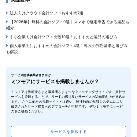
利用用途：
会計ソフト/電子帳票システム
会計
法人向けクラウド会計ソフトおすすめ7選
この製品/サービスの良いポイントを教えてください
予実管理（会計・予算）
【2026年】無料の会計ソフト9選｜スマホで確定申告できる製品も
紹介
・複雑でわかりにくい会計処理も直感操作でやりやすくカスタマイズ
経費精算機能
も豊富で使いやすくみんなにお勧めしてます。
弥生会計 26
中小企業向け会計ソフト比較10選！おすすめと製品の選び方
部門別会計
バクラクビジネスカード
freeeカード Unlimited
UPSIDER
弥生株式会社
FREENANCE(フリーナン
freee(フリー)年末調整
freee⽀出管理 受取請求書
この製品/サービスの改善してほしいポイントを教えてください
個人事業主におすすめの会計ソフト4選！導入の判断基準と選び方
ス)
アシスト
4.1
青色申告（本業向け）
（
15
件）
も解説
・費用がそれなりに高くもう少し安くても良いのかなと思います。最
決算書の作成
近ではたくさんクラウド会計サービスがでて、安いものもあるので負
けないで欲しいです。
請求書の作成
サービス提供事業者さま向け
どのような課題解決に貢献しましたか？
ミツモアにサービスを掲載しませんか？
サポート体制
・自動で経理など自動分別サービスがあり、規定の値や金額を設定し
ミツモアは依頼者さまと事業者さまをつなぐマッチングサイトです。貴社サ
ておくだけで割り振りしてくれて便利です。

ービスを登録することで、リードの獲得及びサービスの認知度向上が見込め
paild（ペイルド）
freee⽀出管理 受取請求書
dxeco(デクセコ)
・操作が直感的で見れば大体わかります。
チャットサポート
マネーフォワード クラウド会計Plus
ます。 さらに他社の掲載サイトとは違い、弊社独自の見積システムにより
アシスト
freee(フリー)人事労務ア
freeeカード Unlimited
freee支出管理 Fullプラン
株式会社マネーフォワード
厳選されたリード顧客へのアプローチが可能です。 ぜひミツモアにサービ
電話サポート
ウトソース
スをご登録ください。
4.8
（
11
件）
メールサポート
非公開ユーザー
サービスを掲載する
仕様
業種
従業員数