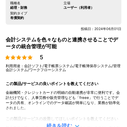
外部システム連携
職種名
立場
経理・財務
ユーザー（利用者）
法令改正対応
契約タイプ
有償契約
投稿日：
2024年06月01日
会計システムを色々なものと連携させることでデ
ータの統合管理が可能
5
スターター
利用用途：
会計ソフト/電子帳票システム/電子帳簿保存システム/管理
6,028
会計システム/ワークフローシステム
円
〜
月
この製品/サービスの良いポイントを教えてください
初期費用
0円
/初期費用
金融機関・クレジットカードの明細の自動連携が非常に便利です。会
計だけでなく、人事労務や販売管理なども「freee」で行うことでデ
ータの共有、オンラインでのデータ確認が簡単になり、業務が効率化
従量課金
440円
/名
されました。
※年払いの場合：年間
円
72,336
この製品/サービスの改善してほしいポイントを教えてください
料金補足説明
続きを読む