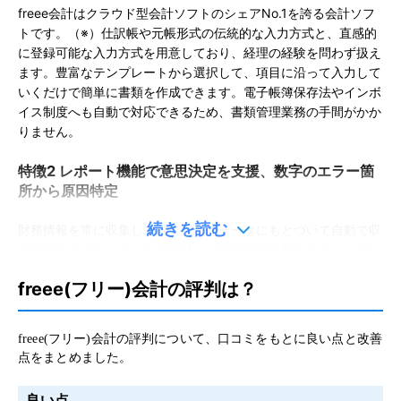
freee会計はクラウド型会計ソフトのシェアNo.1を誇る会計ソフ
トです。（※）仕訳帳や元帳形式の伝統的な入力方式と、直感的
に登録可能な入力方式を用意しており、経理の経験を問わず扱え
ます。豊富なテンプレートから選択して、項目に沿って入力して
いくだけで簡単に書類を作成できます。電子帳簿保存法やインボ
イス制度へも自動で対応できるため、書類管理業務の手間がかか
りません。
特徴2 レポート機能で意思決定を支援、数字のエラー箇
所から原因特定
続きを読む
財務情報を常に収集し、収集されたデータにもとづいて自動で収
益や損益などのレポートを作成し、経営状況を見える化。リアル
タイムな情報と分析により、迅速な意思決定が可能になるでしょ
freee(フリー)会計の評判は？
う。また試算表からその原因となる仕訳および帳票類まで、同一
画面で一気に遡ることができます。原因追及までスピード感を持
っておこなえます。
freee(フリー)会計の評判について、口コミをもとに良い点と改善
点をまとめました。
特徴3 ワークフローをオンライン上で完結、AIを活用し
て業務を効率化
良い点