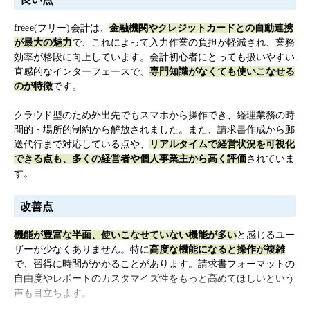
領収書や伝票の申請、承認をシステム上で完結できます。申請は
freee(フリー)会計は、
金融機関やクレジットカードと
の自動連携
スマホで書類の写真を取るだけでもシステム上にデータをアップ
が最大の魅力
で、これによって入力作業の負担が軽減され、業務
ロードでき、時間や場所を問わずに申請と承認をおこなえます。
効率が格段に向上しています。会計初心者にとっても扱いやすい
また、AIが自動的に書類から申請内容を作成することも可能で
直感的なインターフェースで、
専門知識がなくても使いこなせる
す。
のが特徴
です。
※　リードプラス「キーワードからひも解く業界分析シリーズ：
クラウド型のため外出先でもスマホから操作でき、経理業務の時
クラウド会計ソフト編」（2022年8月）
間的・場所的制約から解放されました。また、請求書作成から郵
送代行まで対応している点や、
リアルタイムで経営状況を可視化
製品URL
できる点も、多くの経営者や個人事業主から高く評価
されていま
https://www.freee.co.jp/accounting/
す。
更新日：
2026/07/10
改善点
※本ページは、公表されている情報を元にミツモアが作成したものです。
掲載に関するお問い合わせ
機能が豊富な半面、使いこなせていない機能が多い
と感じるユー
ザーが少なくありません。特に
高度な機能になると操作が複雑
口コミを投稿する
で、習得に時間がかかることがあります。請求書フォーマットの
自由度やレポートのカスタマイズ性をもっと高めてほしいという
声も目立ちます。