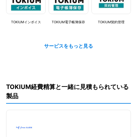
電子帳簿保存法対応
OBIC7（オービックセブ
COMPANY（カンパニ
会計王
ン）
ー）
TOKIUMインボイス
TOKIUM電子帳簿保存
TOKIUM契約管理
ぴったりのソフトウェアを診断する
SAP（エスエーピー）
TOKIUM請求書発行
TOKIUMアシスタント
TOKIUM経費精算と一緒に見積もられている
製品