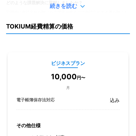
どのような課題解決に貢献しましたか？
続きを読む
定期的に申請忘れが無いか？警告が来るので申請忘れする事が無くな
ったのが一番メリットを感じている部分です。後は楽に入力出来るの
で手間感が無くなりました。
TOKIUM経費精算の価格
口コミを投稿する
ビジネスプラン
10,000
円
〜
月
電子帳簿保存法対応
込み
その他仕様