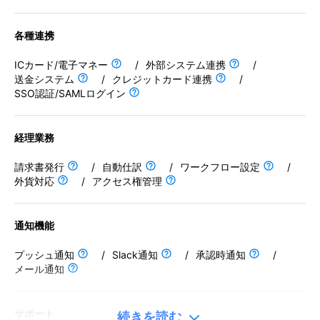
自動仕訳
各種連携
ワークフロー設定
ICカード/電子マネー
/
外部システム連携
/
外貨対応
送金システム
/
クレジットカード連携
/
アクセス権管理
SSO認証/SAMLログイン
通知機能
経理業務
プッシュ通知
請求書発行
/
自動仕訳
/
ワークフロー設定
/
外貨対応
Slack通知
/
アクセス権管理
承認時通知
通知機能
メール通知
プッシュ通知
/
Slack通知
/
承認時通知
/
サポート
メール通知
メールサポート
サポート
続きを読む
電話サポート