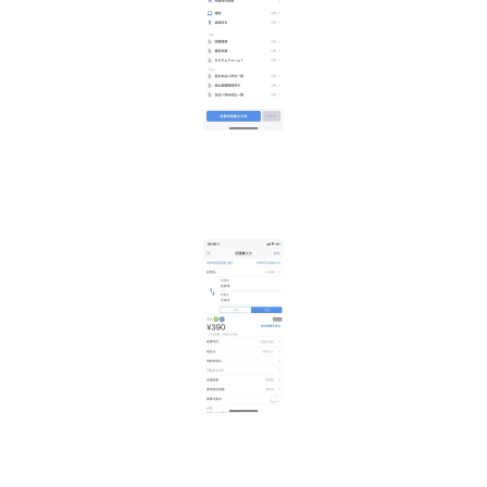
100,000
円
月
電子帳簿保存法対応
込み
その他仕様
マルチデバイス対応
IPアドレス制限
定期区間自動控除
運賃経路自動検索
CSV出力
各種連携
ICカード/電子マネー