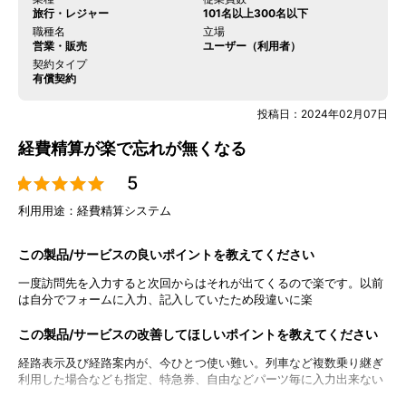
ません。
連携に関して不明なことがあったら、サポートセンター
旅行・レジャー
101名以上300名以下
が対応します。JIIMA認証（電帳法スキャナ保存ソフト法的要件
職種名
立場
認証）も得ているので、電子帳簿保存法にも完全対応可能です。
営業・販売
ユーザー（利用者）
契約タイプ
有償契約
※　株式会社TOKIUM（2024年4月時点）
投稿日：
2024年02月07日
製品URL
https://www.keihi.com/expense/
経費精算が楽で忘れが無くなる
5
更新日：
2026/06/22
※本ページは、公表されている情報を元にミツモアが作成したものです。
掲載に関するお問い合わせ
利用用途：
経費精算システム
この製品/サービスの良いポイントを教えてください
口コミを投稿する
一度訪問先を入力すると次回からはそれが出てくるので楽です。以前
は自分でフォームに入力、記入していたため段違いに楽
この製品/サービスの改善してほしいポイントを教えてください
経路表示及び経路案内が、今ひとつ使い難い。列車など複数乗り継ぎ
利用した場合なども指定、特急券、自由などパーツ毎に入力出来ない