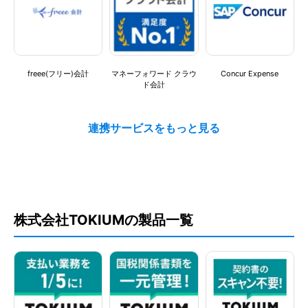
Slack通知
承認時通知
メール通知
freee(フリー)会計
マネーフォワード クラウ
Concur Expense
ド会計
サポート
メールサポート
電話サポート
チャットサポート
精算業務
PCAクラウド 会計
勘定奉行クラウド
クラウド発展会計
株式会社TOKIUMの製品一覧
AI-OCR
申請時通知
法改正