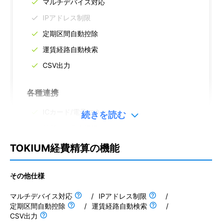
マルチデバイス対応
IPアドレス制限
定期区間自動控除
運賃経路自動検索
CSV出力
各種連携
ICカード/電子マネー
続きを読む
外部システム連携
送金システム
TOKIUM経費精算の機能
クレジットカード連携
SSO認証/SAMLログイン
その他仕様
マルチデバイス対応
/
IPアドレス制限
/
経理業務
定期区間自動控除
/
運賃経路自動検索
/
CSV出力
請求書発行