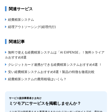
株式会社ラクス 楽楽精算事業統括部
4.8
関連サービス
（
4
件）
経費精算システム
経理アウトソーシング(経理代行)
関連記事
楽楽明細
無料で使える経費精算システムは「AI EXPENSE」！無料トライア
株式会社ラクス 楽楽明細・楽楽債権管理 事業統括部
ルおすすめ8選
4.3
（
4
件）
クレジットカード連携ができる経費精算システムおすすめ4選 ！
安い経費精算システムおすすめ8選！製品の特徴を徹底比較
経費精算システムの費用相場はいくら？
サービス提供事業者さま向け
Concur Expense
ミツモアにサービスを掲載しませんか？
株式会社コンカー
5.0
ミツモアは依頼者さまと事業者さまをつなぐマッチングサイトです。貴社サ
（
1
件）