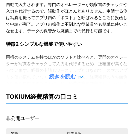
自動で入力されます。専門のオペレーターが領収書のチェックや
入力を代行するので、誤動作がほとんどありません。
申請する側
は写真を撮ってアプリ内の「ポスト」と呼ばれるところに投函し
て申請が完了。アプリの操作に不馴れな従業員でも簡単に使いこ
なせます。データの保管から廃棄までの代行も可能です。
特徴2 シンプルな機能で使いやすい
同様のシステムを持つほかのソフトと比べると、専門のオペレー
ターが写真をチェックして入力を代行するため、正確度が高くな
っています。経費の申請もツーステップだけなので、スマホアプ
続きを読む
リを使い慣れていなくても問題ありません。経費精算のうち面倒
な行程を自動化することにより、経費の業務効率化がはかどりま
す。
経費申請データや領収書原本の突合点検も随時おこなってい
TOKIUM経費精算の口コミ
るので、ミスがあっても迅速に対応ができるでしょう。
特徴3 会計ソフトと連携し自動仕訳が可能
非公開ユーザー
すでに会計ソフトを利用している場合は、連携も可能です。CSV
形式でインポートできるので、わざわざ手入力をすることはあり
業種
従業員数