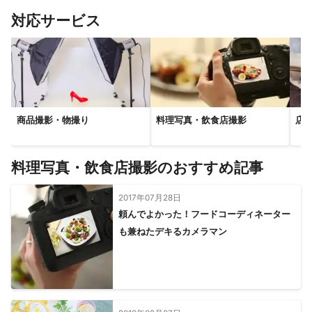
春日部市
松伏町
対応サービス
【
茨城県
】
守谷市
取手市
つくばみらい市
つくば市
土浦市
【
神奈川県
】
横浜市
綾瀬市
海老名市
鎌倉市
藤沢市
川崎市
大和市
座間市
逗子市
厚木市
茅ヶ崎市
葉山町
商品撮影・物撮り
料理写真・飲食店撮影
店
横須賀市
平塚市
三浦市
料理写真・飲食店撮影のおすすめ記事
2017年07月28日
頼んでよかった！フードコーディネーター
も兼ねたデキるカメラマン