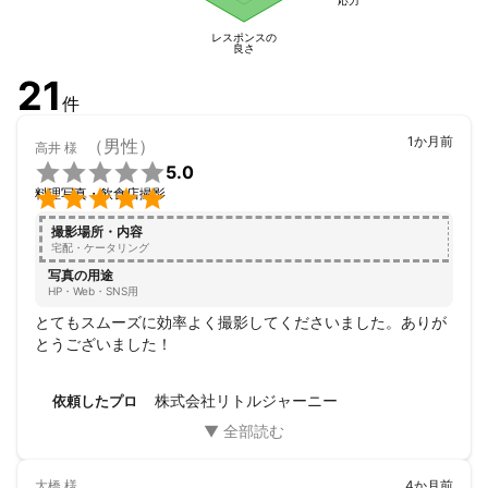
レスポンスの
良さ
21
件
1か月前
（男性）
高井
様

5.0

料理写真・飲食店撮影
撮影場所・内容
宅配・ケータリング
写真の用途
HP・Web・SNS用
とてもスムーズに効率よく撮影してくださいました。ありが
とうございました！
株式会社リトルジャーニー
依頼したプロ
大橋
様
4か月前