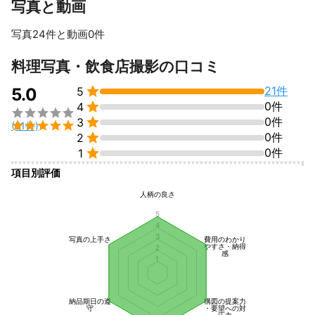
写真と動画
写真24件と動画0件
すべて見る
料理写真・飲食店撮影の口コミ

21件
5.0
5

0件
4


0件
3

(21件)

0件
2

0件
1
項目別評価
人柄の良さ
5
4
3
写真の上手さ
費用のわかり
やすさ・納得
2
感
1
納品期日の遵
構図の提案力
守
・要望への対
応力