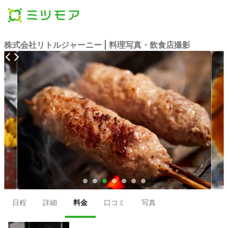
株式会社リトルジャーニー | 料理写真・飲食店撮影
●
●
●
●
●
●
●
日程
詳細
料金
口コミ
写真