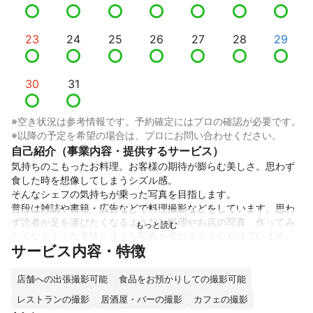
23
24
25
26
27
28
29
30
31
※空き状況は参考情報です。予約確定にはプロの確認が必要です。
※以降の予定を希望の場合は、プロにお問い合わせください。
自己紹介（事業内容・提供するサービス）
気持ちのこもったお料理。お客様の期待が膨らむ美しさ。思わず
食した時を想像してしまうシズル感。

そんなシェフの気持ちが乗った写真を目指します。

普段は雑誌や書籍・広告などで料理撮影などをしています。思わ
ず読者が足を運びたくなるようなお料理やお店の写真、作ってみ
たくなるような美味しそうな写真を撮れるよう心がけています。

サービス内容・特徴
是非一度ご相談ください。長年培った経験と技術でお客様のお手
伝いをさせていただきます。

店舗への出張撮影可能
食品をお預かりしての撮影可能
これまでの実績
レストランの撮影
居酒屋・バーの撮影
カフェの撮影
クライアント様案件
