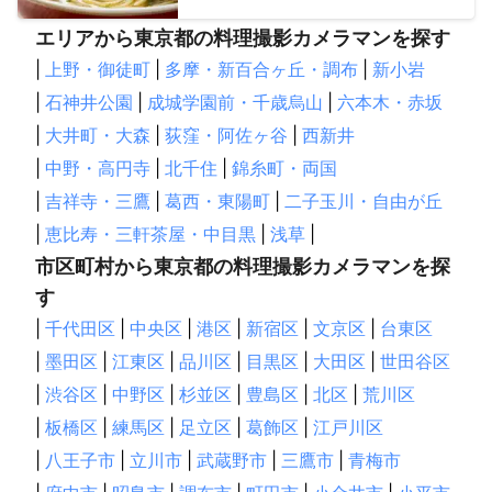
エリアから東京都の料理撮影カメラマンを探す
|
上野・御徒町
|
多摩・新百合ヶ丘・調布
|
新小岩
|
石神井公園
|
成城学園前・千歳烏山
|
六本木・赤坂
|
大井町・大森
|
荻窪・阿佐ヶ谷
|
西新井
|
中野・高円寺
|
北千住
|
錦糸町・両国
|
吉祥寺・三鷹
|
葛西・東陽町
|
二子玉川・自由が丘
|
恵比寿・三軒茶屋・中目黒
|
浅草
|
市区町村から東京都の料理撮影カメラマンを探
す
|
千代田区
|
中央区
|
港区
|
新宿区
|
文京区
|
台東区
|
墨田区
|
江東区
|
品川区
|
目黒区
|
大田区
|
世田谷区
|
渋谷区
|
中野区
|
杉並区
|
豊島区
|
北区
|
荒川区
|
板橋区
|
練馬区
|
足立区
|
葛飾区
|
江戸川区
|
八王子市
|
立川市
|
武蔵野市
|
三鷹市
|
青梅市