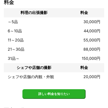
料金
資生堂プロフェッショナル／ニチレイ／スタージュエリー／festar
ia／マルイetc

料理の出張撮影
料金
取引先出版社

小学館／講談社／日経BP社／誠文堂新光社／幻冬社／宝島社／枻
～5品
30,000円
アピールポイント
6～10品
44,000円
これまで色々な状況のもとで長年撮影をさせていただいておりま
す。

11～20品
55,000円
お客様の状況や環境に合わせて的確な判断のもとご満足いただけ
るよう撮影させていただきます。
21～30品
88,000円
31品～
150,000円
シェフや店舗の撮影
料金
シェフや店舗の内観・外観
20,000円
詳しい料金を知りたい