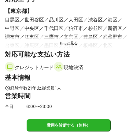
【
東京都
】
目黒区
世田谷区
品川区
大田区
渋谷区
港区
中野区
中央区
千代田区
狛江市
杉並区
新宿区
調布市
江東区
三鷹市
文京区
豊島区
武蔵野市
台東区
練馬区
墨田区
荒川区
板橋区
北区
【
対応可能な支払い方法
千葉県
】
成田市
長南町
茂原市
酒々井町
長柄町
印西市
クレジットカード
現地決済
佐倉市
野田市
市原市
君津市
我孫子市
四街道市
基本情報
千葉市
八千代市
柏市
白井市
木更津市
袖ケ浦市
流山市
鎌ケ谷市
船橋市
習志野市
松戸市
市川市
経験年数
21
年
従業員
1
人
営業時間
浦安市
【
埼玉県
】
全日
6
:00〜
23
:00
和光市
新座市
戸田市
朝霞市
蕨市
川口市
志木市
草加市
八潮市
三芳町
所沢市
富士見市
費用を診断する（無料）
三郷市
ふじみ野市
さいたま市
越谷市
吉川市