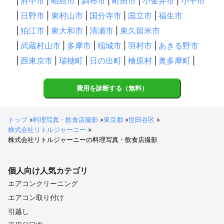
|
府中市
|
昭島市
|
調布市
|
町田市
|
小金井市
|
小平市
|
日野市
|
東村山市
|
国分寺市
|
国立市
|
福生市
|
狛江市
|
東大和市
|
清瀬市
|
東久留米市
|
武蔵村山市
|
多摩市
|
稲城市
|
羽村市
|
あきる野市
|
西東京市
|
瑞穂町
|
日の出町
|
檜原村
|
奥多摩町
|
費用を診断する（無料）
トップ
»
料理写真・飲食店撮影
»
東京都
»
世田谷区
»
株式会社リトルジャーニー
»
株式会社リトルジャーニーの料理写真・飲食店撮影
個人向け
人気カテゴリ
エアコンクリーニング
エアコン取り付け
引越し