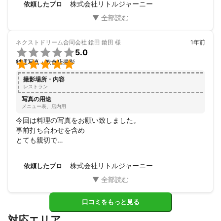
株式会社リトルジャーニー
依頼したプロ
たいと思える方です。

本当にありがとうございました！
ネクストドリーム合同会社 鎗田 鎗田
様
1年前

5.0

料理写真・飲食店撮影
撮影場所・内容
レストラン
写真の用途
メニュー表、店内用
今回は料理の写真をお願い致しました。

事前打ち合わせを含め

とても親切で

微に入り細に入りととても満足です。

感謝致します。
株式会社リトルジャーニー
依頼したプロ
口コミをもっと見る
対応エリア