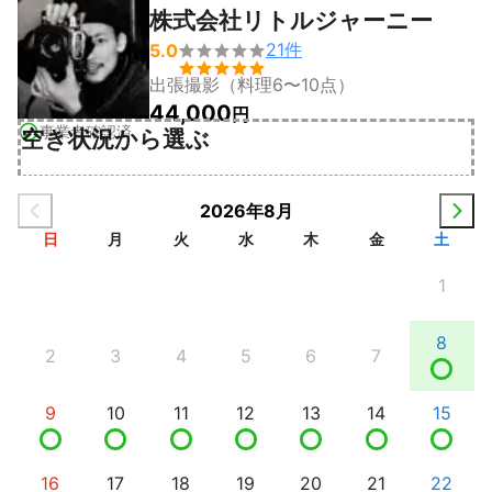
株式会社リトルジャーニー
21
件
5.0


出張撮影（料理6〜10点）
44,000
円
事業者確認済
空き状況から選ぶ
2026年8月
日
月
火
水
木
金
土
1
8
2
3
4
5
6
7
9
10
11
12
13
14
15
16
17
18
19
20
21
22