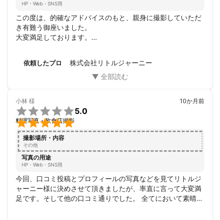
HP・Web・SNS用
この度は、的確なアドバイスのもと、親身に撮影していただ
き有難う御座いました。

大変満足しております。

また、写真撮影が必要な際は宜しくお願い申し上げます。
株式会社リトルジャーニー
依頼したプロ
小林
様
10か月前

5.0

料理写真・飲食店撮影
撮影場所・内容
その他
写真の用途
HP・Web・SNS用
今回、口コミ投稿とプロフィールの写真などを見てリトルジ
ャーニー様に決めさせて頂きましたが、率直に言って大変満
足です。そして他の口コミ通りでした。 全てにおいて素晴ら
しい対応、技術、コミニケーション。 感謝しかありません。 
是非、この先もこれからも長いお付き合いをさせていただき