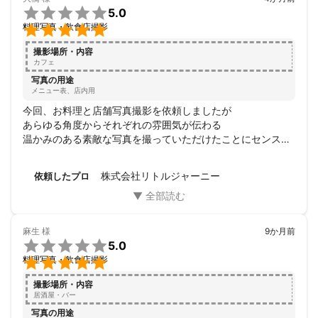

5.0

料理写真・飲食店撮影
撮影場所・内容
カフェ
写真の用途
メニュー表、店内用
今回、お料理と店舗写真撮影を依頼しましたが

あらゆる角度からそれぞれの雰囲気が伝わる

温かみのある素敵な写真を撮っていただけたことにセンスの
良さを感じました。

こうして縁ができたことを感謝いたします。

株式会社リトルジャーニー
依頼したプロ
ありがとうございました。
麻生
様
9か月前

5.0

料理写真・飲食店撮影
撮影場所・内容
居酒屋・バー
写真の用途