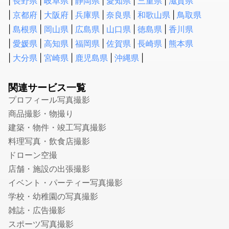
長野県
岐阜県
静岡県
愛知県
三重県
滋賀県
会社設立・起業開業に強い税理士
京都府
大阪府
兵庫県
奈良県
和歌山県
鳥取県
顧問税理士
島根県
岡山県
広島県
山口県
徳島県
香川県
法人税の節税に強い税理士
愛媛県
高知県
福岡県
佐賀県
長崎県
熊本県
相続税申告に強い税理士
大分県
宮崎県
鹿児島県
沖縄県
融資・資金調達に強い税理士
確定申告の税理士
関連サービス一覧
生前贈与に強い税理士
プロフィール写真撮影
社会保険労務士
商品撮影・物撮り
建築・物件・竣工写真撮影
就業規則・社内規定・36協定作成の社労士
料理写真・飲食店撮影
入退社・保険手続きの社労士
ドローン空撮
顧問社労士
店舗・施設の出張撮影
年度更新・算定基礎の社労士
イベント・パーティー写真撮影
弁理士
学校・幼稚園の写真撮影
特許事務所・特許出願に強い弁理士
雑誌・広告撮影
意匠登録に強い事務所・弁理士
スポーツ写真撮影