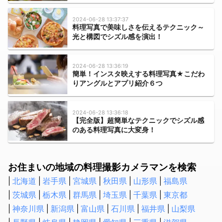
ハクビシン・アライグマ・狸・イタチ駆除
2024-06-28 13:37:37
ムカデ・ヤスデ・ゲジゲジ駆除
料理写真で美味しさを伝えるテクニック～
光と構図でシズル感を演出！
水のトラブル
水道のつまり修理
2024-06-28 13:36:19
浄水器の取付・交換
簡単！インスタ映えする料理写真★こだわ
りアングルとアプリ紹介６つ
水道蛇口交換
水道の水漏れ修理
シャワーヘッド・シャワーホースの交換
2024-06-28 13:36:18
【完全版】超簡単なテクニックでシズル感
排水管洗浄
のある料理写真に大変身！
トイレの故障・修理
蛇口の水漏れ修理
お住まいの地域の料理撮影カメラマンを検索
トイレのつまり修理
お風呂の排水口つまり修理
北海道
岩手県
宮城県
秋田県
山形県
福島県
壁ピタ水栓・洗濯機蛇口の交換
茨城県
栃木県
群馬県
埼玉県
千葉県
東京都
神奈川県
新潟県
富山県
石川県
福井県
山梨県
税理士