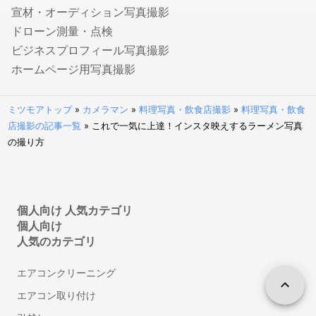
商標登録・出願に強い事務所・弁理士
宣材・オーディション写真撮影
ドローン測量・点検
カメラマン
ビジネスプロフィール写真撮影
結婚式の写真撮影
ホームページ用写真撮影
フォトウエディング・前撮りの出張撮影
家族写真・記念写真の出張撮影
ミツモアトップ
»
カメラマン
»
料理写真・飲食店撮影
»
料理写真・飲食
遺影・生前撮影
店撮影の記事一覧
»
これで一気に上達！インスタ映えするラーメン写真
成人式写真の前撮り・出張撮影
の撮り方
ニューボーンフォトの出張撮影
マタニティフォトの出張撮影
七五三写真の出張撮影
個人向け 人気カテゴリ
婚活写真・お見合い写真撮影
個人向け
お宮参り写真の出張撮影
人気のカテゴリ
動画撮影
エアコンクリーニング
セミナー・講演会・イベント動画撮影
エアコン取り付け
鍵・防犯対策