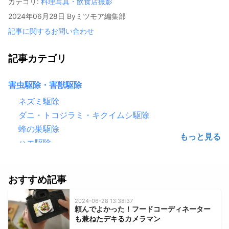
カテゴリ:
料理写真・飲食店撮影
2024年06月28日
By
ミツモア編集部
記事に関するお問い合わせ
記事カテゴリ
害虫駆除・害獣駆除
ネズミ駆除
ダニ・トコジラミ・キクイムシ駆除
蜂の巣駆除
ハエ駆除
害鳥駆除（鳩・カラス）
ゴキブリ駆除
おすすめ記事
シロアリ駆除
毛虫・チャドクガ駆除
2024-06-28 13:38:37
頼んでよかった！フードコーディネーター
コウモリ駆除
も兼ねたデキるカメラマン
クモ駆除