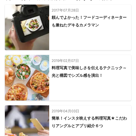
キレイな光・ステキな表情を切り撮ります！

とっておきの《今》を残します！

2017年07月28日
頼んでよかった！フードコーディネーター
所有の自然光撮影スタジオもあわせてご依頼いただけます！

も兼ねたデキるカメラマン
写真店併用のスタジオなので写真の事ならお気軽にご相談くださ
い！
2019年02月07日
料理写真で美味しさを伝えるテクニック～
光と構図でシズル感を演出！
2019年04月03日
簡単！インスタ映えする料理写真★こだわ
りアングルとアプリ紹介６つ