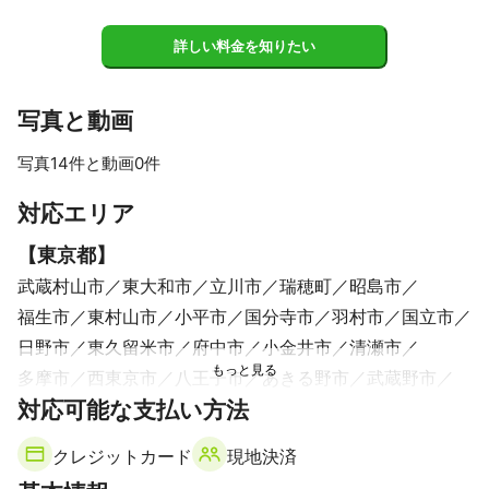
　◉全ての写真に編集・色味明るさ調整してお渡しします

　　（1トーン明るい美肌効果を味わってください）

詳しい料金を知りたい
いろいろお役に立ちたいと思っています！

仕上がった写真だけでなく、撮影をしている1分1秒もかけがえの
写真と動画
ない思い出として残るように

お客さま1組1組に、愛情を持ってご対応いたします！

写真14件と動画0件
満足いただけるように全力でお手伝いさせて頂きます！

すべて見る
対応エリア
♦︎お約束♦︎

　◎作業外注一切ナシ(全て自社対応)

【
東京都
】
　◎打合せ後の追加料金ナシ

　◎土日祝日も同料金

武蔵村山市
東大和市
立川市
瑞穂町
昭島市
　◎雨天時・体調不良の日程変更も柔軟にご対応

福生市
東村山市
小平市
国分寺市
羽村市
国立市
　◎事前確認をしっかりと

　◎撮影前から後までしっかりフォロー

日野市
東久留米市
府中市
小金井市
清瀬市
　◎納品データはプロフィール・ポートレート等はカット数x10枚
多摩市
西東京市
八王子市
あきる野市
武蔵野市
程度

対応可能な支払い方法
日の出町
青梅市
三鷹市
杉並区
中野区
調布市
　◎全写真に編集色味明るさをプロ調整

　◎納期は5日前後(ハイシーズンは除く)

稲城市
クレジットカード
現地決済
【
埼玉県
】
営業時間外、対応地域外のご相談も対応可能です！
