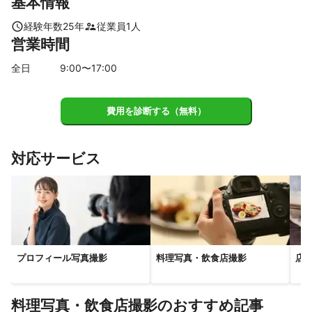
基本情報
まずはお気軽にご相談ください！
入間市
所沢市
狭山市
新座市
川越市
三芳町
これまでの実績
経験年数
25
年
従業員
1
人
◎ファッション雑誌・広告撮影などで15年以上撮影をしてきまし
営業時間
た！

　ヘアメイク・ファッションなどの撮影をしてます。

全日
9
:00〜
17
:00
◎2010年より自然光撮影スタジオ《studio jamjam》を設立！

　マタニティフォト、お宮参り、バースデーフォト、七五三、入
費用を診断する（無料）
園入学、成人式、お見合い婚活写真、オーディション用撮影、プ
ロフィール撮影、生前遺影写真、などのいろいろな撮影をしてい
ます！
対応サービス
アピールポイント
ファッション雑誌でモデルや女優さんを撮影してきました！

立ち方・ポーズや魅力的な表情、その人を活かせるアングルなど
は

お任せ下さい。細かくアドバイスさせて頂きます！

見る人に気持ちが届く写真を心がけています。

プロフィール写真撮影
料理写真・飲食店撮影
店
お撮りしたいイメージ、雰囲気、空気感などありましたらお知ら
せください。

料理写真・飲食店撮影のおすすめ記事