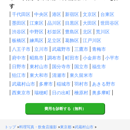
す
|
千代田区
|
中央区
|
港区
|
新宿区
|
文京区
|
台東区
|
墨田区
|
江東区
|
品川区
|
目黒区
|
大田区
|
世田谷区
|
渋谷区
|
中野区
|
杉並区
|
豊島区
|
北区
|
荒川区
|
板橋区
|
練馬区
|
足立区
|
葛飾区
|
江戸川区
|
八王子市
|
立川市
|
武蔵野市
|
三鷹市
|
青梅市
|
府中市
|
昭島市
|
調布市
|
町田市
|
小金井市
|
小平市
|
日野市
|
東村山市
|
国分寺市
|
国立市
|
福生市
|
狛江市
|
東大和市
|
清瀬市
|
東久留米市
|
武蔵村山市
|
多摩市
|
稲城市
|
羽村市
|
あきる野市
|
西東京市
|
瑞穂町
|
日の出町
|
檜原村
|
奥多摩町
|
費用を診断する（無料）
トップ
»
料理写真・飲食店撮影
»
東京都
»
武蔵村山市
»