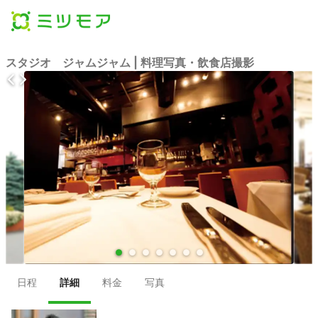
スタジオ ジャムジャム | 料理写真・飲食店撮影
●
●
●
●
●
●
●
日程
詳細
料金
写真