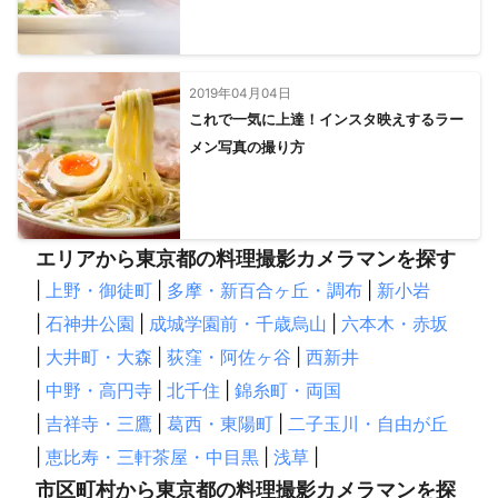
2019年04月04日
これで一気に上達！インスタ映えするラー
メン写真の撮り方
エリアから東京都の料理撮影カメラマンを探す
|
上野・御徒町
|
多摩・新百合ヶ丘・調布
|
新小岩
|
石神井公園
|
成城学園前・千歳烏山
|
六本木・赤坂
|
大井町・大森
|
荻窪・阿佐ヶ谷
|
西新井
|
中野・高円寺
|
北千住
|
錦糸町・両国
|
吉祥寺・三鷹
|
葛西・東陽町
|
二子玉川・自由が丘
|
恵比寿・三軒茶屋・中目黒
|
浅草
|
市区町村から東京都の料理撮影カメラマンを探