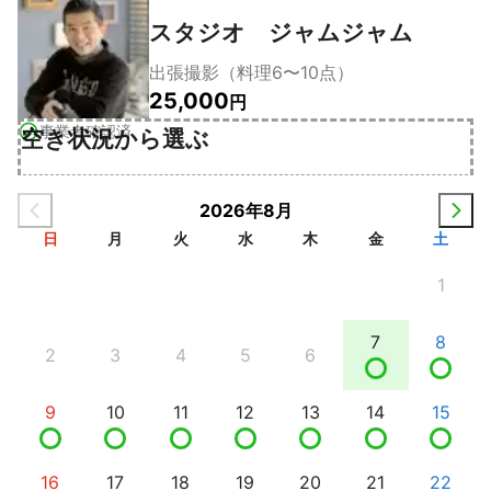
スタジオ ジャムジャム
出張撮影（料理6〜10点）
25,000
円
事業者確認済
空き状況から選ぶ
2026年8月
日
月
火
水
木
金
土
1
7
8
2
3
4
5
6
9
10
11
12
13
14
15
16
17
18
19
20
21
22