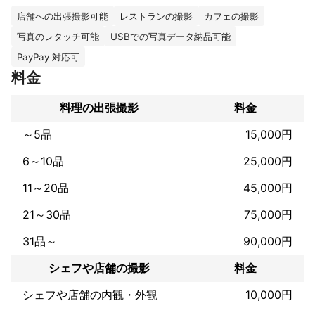
　20年以上ファッション雑誌、広告等で数々の作品を残してきま
した！

店舗への出張撮影可能
レストランの撮影
カフェの撮影
　あわせて2010年から自社自然光スタジオにて、お宮参り・七五
写真のレタッチ可能
USBでの写真データ納品可能
三・バースデー入園入学・プロフィール・宣材オーディション・
生前遺影写真などの撮影を、出会いに感謝しながらさせていただ
PayPay 対応可
いてます！

料金
　今回【出張撮影】を始めるにあたりこちらに登録させていただ
きました！

料理の出張撮影
料金
豊富な経験を活かして、あらゆるシーンに柔軟に対応可能です！

～5品
15,000円
『こんな写真にしたい』というご要望があれば何なりとお申し付
けください！

6～10品
25,000円
作品を見た人に気持ちが届く、そんな写真を長年撮り続けていま
す！

11～20品
45,000円
♦︎セールスポイント♦︎

21～30品
75,000円
　◉写り方・ポージングなどアドバイスいたします（立ち方 キレ
イに写るアングルなど）

31品～
90,000円
　◉ロケーションでのキレイな光見つけます

シェフや店舗の撮影
料金
　◉自然な雰囲気で撮影します

　◉色々なパターンで撮影します

シェフや店舗の内観・外観
10,000円
　◉コミュニケーションを大事に自然な表情お撮りします

　◉プラスαのアイデアなどご提案いたします
