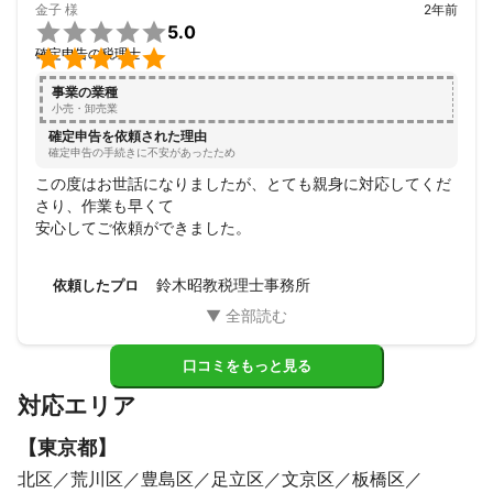
金子
様
2年前

5.0

確定申告の税理士
事業の業種
小売・卸売業
確定申告を依頼された理由
確定申告の手続きに不安があったため
この度はお世話になりましたが、とても親身に対応してくだ
さり、作業も早くて

安心してご依頼ができました。
鈴木昭教税理士事務所
依頼したプロ
口コミをもっと見る
対応エリア
【
東京都
】
北区
荒川区
豊島区
足立区
文京区
板橋区