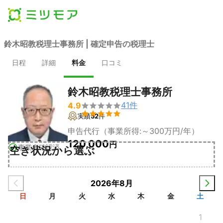
鈴木昭教税理士事務所 | 確定申告の税理士
日程
詳細
料金
口コミ
鈴木昭教税理士事務所
41
件
4.9


実績
52
件
申告代行（事業所得:～300万円/年）
120,000
円
事業者確認済
空き状況から選ぶ
2026年8月
日
月
火
水
木
金
土
1