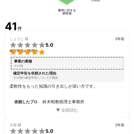
の対応
費用に対する
納得感
41
件
しょうじ
様
2年前

5.0

確定申告の税理士
事業の業種
その他
確定申告を依頼された理由
その他の確定申告についての相談
柔軟性をもった知識の引き出しが深い方です。
鈴木昭教税理士事務所
依頼したプロ
大前
様
2年前

5.0