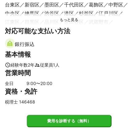
台東区
新宿区
墨田区
千代田区
葛飾区
中野区
中央区
練馬区
渋谷区
港区
杉並区
江戸川区
江東区
目黒区
品川区
世田谷区
武蔵野市
対応可能な支払い方法
西東京市
三鷹市
清瀬市
調布市
東久留米市
狛江市
大田区
小金井市
東村山市
小平市
府中市
銀行振込
国分寺市
稲城市
国立市
東大和市
多摩市
立川市
基本情報
武蔵村山市
日野市
昭島市
瑞穂町
福生市
羽村市
町田市
八王子市
あきる野市
青梅市
日の出町
経験年数
2
年
従業員
1
人
営業時間
【
千葉県
】
市川市
松戸市
浦安市
流山市
鎌ケ谷市
船橋市
全日
9
:00〜
20
:00
資格・免許
柏市
習志野市
白井市
野田市
我孫子市
八千代市
印西市
四街道市
千葉市
佐倉市
栄町
袖ケ浦市
税理士 146468
木更津市
酒々井町
【
埼玉県
】
費用を診断する（無料）
川口市
蕨市
戸田市
草加市
八潮市
和光市
三郷市
朝霞市
越谷市
志木市
新座市
吉川市