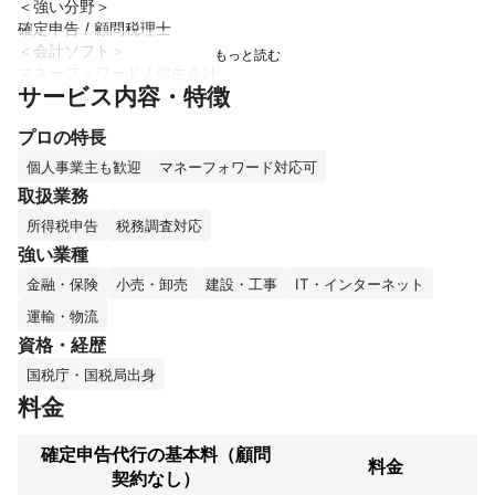
＜強い分野＞

確定申告 / 顧問税理士

＜会計ソフト＞

マネーフォワード / 弥生会計

サービス内容・特徴
＜実績＞

個人事業主 

プロの特長
＜自己紹介＞

国税OBの税理士です。

個人事業主も歓迎
マネーフォワード対応可
中小企業から大企業までの法人税・消費税を得意としています
取扱業務
が、フリーランス等の個人事業主様も対応可能です。

所得税申告
税務調査対応
単年度の税の問題だけでなく、後継者様への事業承継、相続に関
してもご相談ください。
強い業種
アピールポイント
金融・保険
小売・卸売
建設・工事
IT・インターネット
世に「節税術」なるものが溢れていますが、それらのほとんどが
運輸・物流
税の繰り延べにしか過ぎず、トータルでは財産の蓄積につながり
ません。

資格・経歴
企業と代表者様、個人事業主様の人生に寄り添って資産形成、老
国税庁・国税局出身
後資金の確保に最適なアドバイスをいたします。

料金
料金が他の税理士事務所と比較して高いとお感じになるかもしれ
ませんが、弊事務所では税理士が直接お客様の対応をいたしま
す。スタッフ任せにしないで税理士がきめ細やかにご相談に応じ
確定申告代行の基本料（顧問
料金
ますのでその点をご考慮下さい。
契約なし）