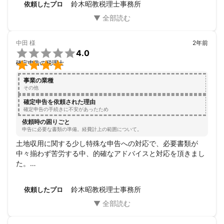
鈴木昭教税理士事務所
依頼したプロ
中田
様
2年前

4.0

確定申告の税理士
事業の業種
その他
確定申告を依頼された理由
確定申告の手続きに不安があったため
依頼時の困りごと
申告に必要な書類の準備。経費計上の範囲について。
土地収用に関する少し特殊な申告への対応で、必要書類が
中々揃わず苦労する中、的確なアドバイスと対応を頂きまし
た。

依頼したタイミングは決して早くはありませんでしたが、想
定よりも前倒しで申告手続きを完了させる事ができました。
鈴木昭教税理士事務所
依頼したプロ