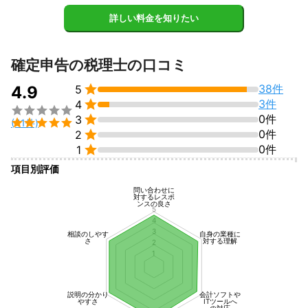
詳しい料金を知りたい
確定申告の税理士の口コミ

38件
4.9
5

3件
4


0件
3

(41件)

0件
2

0件
1
項目別評価
問い合わせに
対するレスポ
ンスの良さ
5
4
3
相談のしやす
自身の業種に
さ
対する理解
2
1
説明の分かり
会計ソフトや
やすさ
ITツールへ