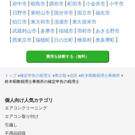
|
府中市
|
昭島市
|
調布市
|
町田市
|
小金井市
|
小平市
|
日野市
|
東村山市
|
国分寺市
|
国立市
|
福生市
|
狛江市
|
東大和市
|
清瀬市
|
東久留米市
|
武蔵村山市
|
多摩市
|
稲城市
|
羽村市
|
あきる野市
|
西東京市
|
瑞穂町
|
日の出町
|
檜原村
|
奥多摩町
|
費用を診断する（無料）
トップ
»
確定申告の税理士
»
東京都
»
北区
»
鈴木昭教税理士事務所
»
鈴木昭教税理士事務所の確定申告の税理士
個人向け
人気カテゴリ
エアコンクリーニング
エアコン取り付け
引越し
不用品回収