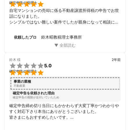

確定申告の税理士
自宅マンションの売却に係る不動産譲渡所得税の申告でお世
話になりました。

シンプルではない難しい案件でしたが親身になって相談に乗
っていただきました。

説明もわかりやすかったです。

鈴木昭教税理士事務所
依頼したプロ
無事確定申告の申請まで完了しました。

誠実で頼りになりました。とても感謝しています。
鈴木
様
2年前

5.0

確定申告の税理士
事業の業種
不動産業
確定申告を依頼された理由
確定申告の期限が近付いていたため
確定申告締め切り当日にもかかわらず大変丁寧かつわかりや
すく対応下さり本当にありがとうございました。

皆さまにもおすすめしたいです。

また来年もよろしくお願いいたします。