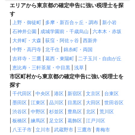
エリアから東京都の確定申告に強い税理士を探
す
|
上野・御徒町
|
多摩・新百合ヶ丘・調布
|
新小岩
|
石神井公園
|
成城学園前・千歳烏山
|
六本木・赤坂
|
大井町・大森
|
荻窪・阿佐ヶ谷
|
西新井
|
中野・高円寺
|
北千住
|
錦糸町・両国
|
吉祥寺・三鷹
|
葛西・東陽町
|
二子玉川・自由が丘
|
恵比寿・三軒茶屋・中目黒
|
浅草
|
市区町村から東京都の確定申告に強い税理士を
探す
|
千代田区
|
中央区
|
港区
|
新宿区
|
文京区
|
台東区
|
墨田区
|
江東区
|
品川区
|
目黒区
|
大田区
|
世田谷区
|
渋谷区
|
中野区
|
杉並区
|
豊島区
|
北区
|
荒川区
|
板橋区
|
練馬区
|
足立区
|
葛飾区
|
江戸川区
|
八王子市
|
立川市
|
武蔵野市
|
三鷹市
|
青梅市