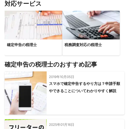
対応サービス
さいたま市
富士見市
松伏町
三芳町
ふじみ野市
春日部市
所沢市
上尾市
蓮田市
伊奈町
川越市
宮代町
杉戸町
白岡市
狭山市
桶川市
川島町
幸手市
入間市
北本市
久喜市
鶴ヶ島市
坂戸市
日高市
吉見町
鴻巣市
毛呂山町
加須市
東松山市
鳩山町
飯能市
越生町
行田市
羽生市
滑川町
確定申告の税理士
税務調査対応の税理士
【
茨城県
】
守谷市
取手市
坂東市
つくばみらい市
常総市
確定申告の税理士のおすすめ記事
五霞町
境町
利根町
龍ケ崎市
古河市
牛久市
つくば市
八千代町
2019年10月05日
スマホで確定申告するやり方は？申請手順
【
神奈川県
】
やできることについてわかりやすく解説
川崎市
横浜市
大和市
座間市
綾瀬市
海老名市
愛川町
相模原市
2025年01月16日