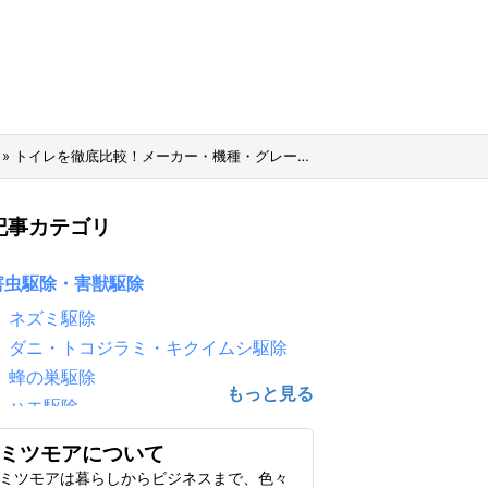
»
トイレを徹底比較！メーカー・機種・グレードごとの機能・価格などの違いは？
記事カテゴリ
害虫駆除・害獣駆除
ネズミ駆除
ダニ・トコジラミ・キクイムシ駆除
蜂の巣駆除
ハエ駆除
害鳥駆除（鳩・カラス）
ミツモアについて
ゴキブリ駆除
ミツモアは暮らしからビジネスまで、色々