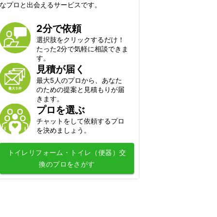
シロアリ駆除
なプロと出会えるサービスです。
毛虫・チャドクガ駆除
2分で依頼
コウモリ駆除
選択肢をクリックするだけ！
クモ駆除
たった2分で気軽に相談できま
ハクビシン・アライグマ・狸・イタチ
す。
駆除
見積が届く
ムカデ・ヤスデ・ゲジゲジ駆除
最大5人のプロから、あなた
のための提案と見積もりが届
水のトラブル
きます。
プロを選ぶ
水道のつまり修理
チャットをして依頼するプロ
浄水器の取付・交換
を決めましょう。
水道蛇口交換
トイレリフォーム・トイレ（便器）交
水道の水漏れ修理
換
のプロをさがす
シャワーヘッド・シャワーホースの交
換
排水管洗浄
トイレの故障・修理