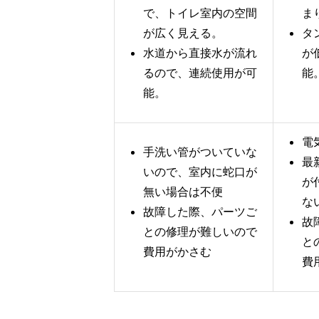
で、トイレ室内の空間
ま
が広く見える。
タ
水道から直接水が流れ
が
るので、連続使用が可
能
能。
電
手洗い管がついていな
最
いので、室内に蛇口が
が
無い場合は不便
な
故障した際、パーツご
故
との修理が難しいので
と
費用がかさむ
費