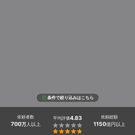
条件で絞り込みはこちら
依頼者数
依頼総額
4.83
平均評価
700
1150
万
人以上
億円以上

