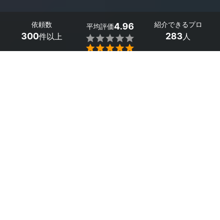
依頼数
紹介できるプロ
4.96
平均評価
300
283
件以上
人


埼玉県の記帳代行・経理代行の税理士探しはミツモアで。
「自分で作成した会計帳簿に不安がある」「記帳作成に時
間がかかる」といったお悩みはありませんか。
記帳は日常の取引内容を帳簿に記載するため、正しく記載
することが必要です。専門的な知識が求められるため、時
間がかかり本業に支障をきたす可能性があります。
本業に集中するためにも、ミスなく経理・記帳代行を行う
税理士にお任せください。
税務調査対応にも記帳作成の正確さが求められます。税務
調査時に記帳に関して不安な要素があると、調査が数日に
もわたる可能性があります。税理士の記帳作成は正確です
のでご安心ください。
数字に強い税理士だからこそできるアドバイスがありま
す。