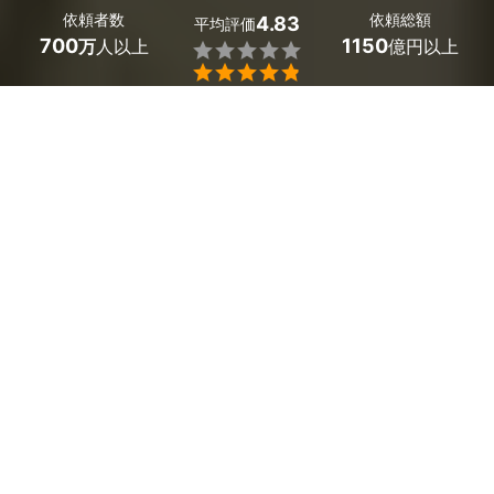
依頼者数
依頼総額
4.83
平均評価
700
1150
万
人以上
億円以上


条件を選択して
最適なプロを見つけましょう
エリア
埼玉県 -
（未選択）
134
絞り込む
件
埼玉県で多数の年末調整に強い税理士が見つかりました。
料金相場は基本料金1万円～3万円、従業員1名あたり2000
～3000円とお得。「年末調整の計算をスピーディーに完
了させたい」「所得控除の漏れなどミスしたくない」とい
う悩みは、プロが解決してくれます。