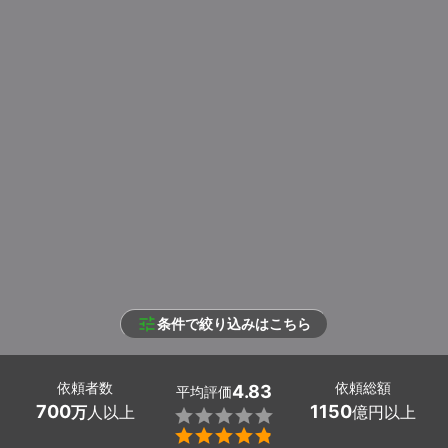
条件で絞り込みはこちら
依頼者数
依頼総額
4.83
平均評価
700
1150
万
人以上
億円以上

