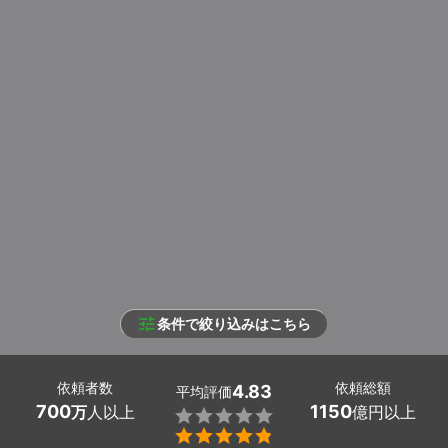
条件で絞り込みはこちら
依頼者数
依頼総額
4.83
平均評価
700
1150
万
人以上
億円以上

