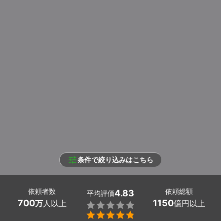
条件で絞り込みはこちら
依頼者数
依頼総額
4.83
平均評価
700
1150
万
人以上
億円以上

