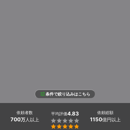
条件で絞り込みはこちら
依頼者数
依頼総額
4.83
平均評価
700
1150
万
人以上
億円以上

