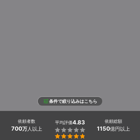
条件で絞り込みはこちら
依頼者数
依頼総額
4.83
平均評価
700
1150
万
人以上
億円以上

