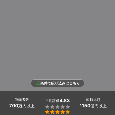
条件で絞り込みはこちら
依頼者数
依頼総額
4.83
平均評価
700
1150
万
人以上
億円以上

