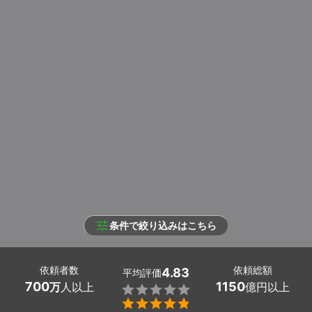
条件で絞り込みはこちら
依頼者数
依頼総額
4.83
平均評価
700
1150
万
人以上
億円以上

