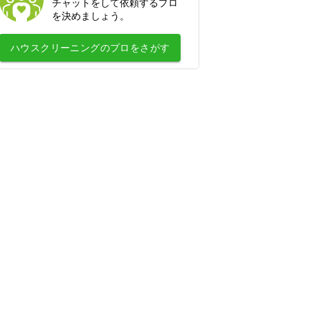
チャットをして依頼するプロ
浄水器の取付・交換
を決めましょう。
水道蛇口交換
ハウスクリーニング
のプロをさがす
水道の水漏れ修理
シャワーヘッド・シャワーホースの交
換
排水管洗浄
トイレの故障・修理
蛇口の水漏れ修理
トイレのつまり修理
お風呂の排水口つまり修理
壁ピタ水栓・洗濯機蛇口の交換
税理士
会社設立・起業開業に強い税理士
顧問税理士
法人税の節税に強い税理士
相続税申告に強い税理士