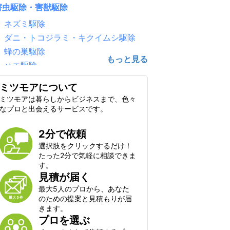
害虫駆除・害獣駆除
ネズミ駆除
ダニ・トコジラミ・キクイムシ駆除
蜂の巣駆除
ハエ駆除
害鳥駆除（鳩・カラス）
ミツモアについて
ゴキブリ駆除
ミツモアは暮らしからビジネスまで、色々
シロアリ駆除
なプロと出会えるサービスです。
毛虫・チャドクガ駆除
2分で依頼
コウモリ駆除
選択肢をクリックするだけ！
クモ駆除
たった2分で気軽に相談できま
ハクビシン・アライグマ・狸・イタチ
す。
駆除
見積が届く
ムカデ・ヤスデ・ゲジゲジ駆除
最大5人のプロから、あなた
のための提案と見積もりが届
水のトラブル
きます。
プロを選ぶ
水道のつまり修理