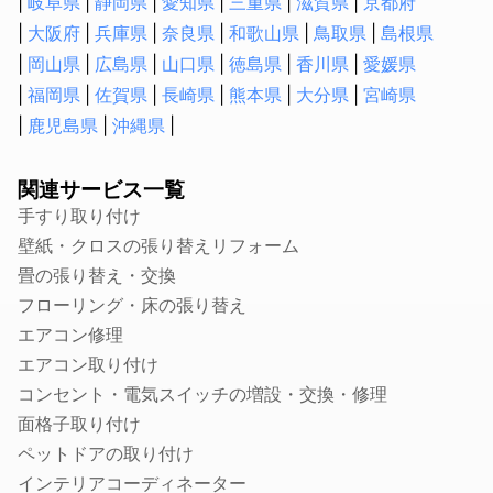
岐阜県
静岡県
愛知県
三重県
滋賀県
京都府
会社設立・起業開業に強い税理士
大阪府
兵庫県
奈良県
和歌山県
鳥取県
島根県
顧問税理士
岡山県
広島県
山口県
徳島県
香川県
愛媛県
法人税の節税に強い税理士
福岡県
佐賀県
長崎県
熊本県
大分県
宮崎県
相続税申告に強い税理士
鹿児島県
沖縄県
融資・資金調達に強い税理士
確定申告の税理士
関連サービス一覧
生前贈与に強い税理士
手すり取り付け
社会保険労務士
壁紙・クロスの張り替えリフォーム
就業規則・社内規定・36協定作成の社労士
畳の張り替え・交換
入退社・保険手続きの社労士
フローリング・床の張り替え
顧問社労士
エアコン修理
年度更新・算定基礎の社労士
エアコン取り付け
コンセント・電気スイッチの増設・交換・修理
弁理士
面格子取り付け
特許事務所・特許出願に強い弁理士
ペットドアの取り付け
意匠登録に強い事務所・弁理士
インテリアコーディネーター