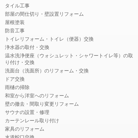
商標登録・出願に強い事務所・弁理士
タイル工事
部屋の間仕切り・壁設置リフォーム
カメラマン
屋根塗装
結婚式の写真撮影
防音工事
フォトウエディング・前撮りの出張撮影
トイレリフォーム・トイレ（便器）交換
家族写真・記念写真の出張撮影
浄水器の取付・交換
遺影・生前撮影
温水洗浄便座（ウォシュレット・シャワートイレ等）の取
成人式写真の前撮り・出張撮影
り付け・交換
ニューボーンフォトの出張撮影
洗面台（洗面所）のリフォーム・交換
マタニティフォトの出張撮影
ドア交換
七五三写真の出張撮影
雨樋の掃除
婚活写真・お見合い写真撮影
和室から洋室へのリフォーム
お宮参り写真の出張撮影
壁の撤去・間取り変更リフォーム
サウナの設置・修理
動画撮影
カーテンレール取り付け
セミナー・講演会・イベント動画撮影
家具のリフォーム
鍵・防犯対策
水道蛇口交換