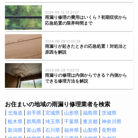
ハクビシン・アライグマ・狸・イタチ駆除
ムカデ・ヤスデ・ゲジゲジ駆除
2025-05-12 12:21:07
雨漏り修理の費用はいくら？初期症状から
応急処置の限界時間まで
水のトラブル
水道のつまり修理
2024-06-28 12:02:29
浄水器の取付・交換
雨漏りが起きたときの応急処置！対処法と
水道蛇口交換
原因を解説
水道の水漏れ修理
シャワーヘッド・シャワーホースの交換
2024-06-28 11:22:13
雨漏りの修理は内側からできる？内側から
排水管洗浄
できる修理方法を解説
トイレの故障・修理
蛇口の水漏れ修理
トイレのつまり修理
お住まいの地域の雨漏り修理業者を検索
お風呂の排水口つまり修理
北海道
岩手県
宮城県
山形県
福島県
茨城県
壁ピタ水栓・洗濯機蛇口の交換
栃木県
群馬県
埼玉県
千葉県
東京都
神奈川県
新潟県
富山県
石川県
福井県
山梨県
長野県
税理士