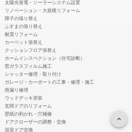
帰化申請代行の行政書士
太陽光発電・ソーラーシステム設置
相続人調査・戸籍収集代行の行政書士
リノベーション・大規模リフォーム
相続財産の調査代行の行政書士
障子の張り替え
遺産分割協議書作成代行の行政書士
ふすまの張り替え
自動車登録に強い行政書士
耐震リフォーム
ドローン飛行許可申請代行の行政書士
カーペット張替え
クッションフロア張替え
デザイン
ホームインスペクション（住宅診断）
チラシデザイン・フライヤー作成
窓ガラスフィルム施工
ロゴ作成
シャッター修理・取り付け
看板・のぼり作成
ガレージ・カーポートの工事・修理・施工
雨漏り修理
翻訳
ウッドデッキ塗装
英語・英文の翻訳
玄関ドアのリフォーム
リフォーム
壁紙の剥がれ・穴補修
ドアクローザーの調整・交換
インテリアコーディネーター
浴室ドア交換
フローリング・床の張り替え