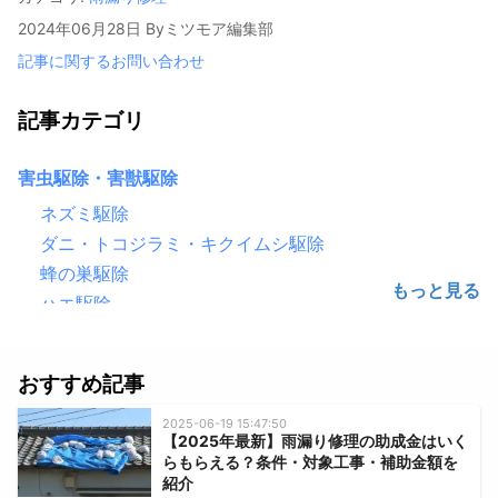
2024年06月28日
By
ミツモア編集部
記事に関するお問い合わせ
記事カテゴリ
害虫駆除・害獣駆除
ネズミ駆除
ダニ・トコジラミ・キクイムシ駆除
蜂の巣駆除
ハエ駆除
害鳥駆除（鳩・カラス）
ゴキブリ駆除
おすすめ記事
シロアリ駆除
毛虫・チャドクガ駆除
2025-06-19 15:47:50
【2025年最新】雨漏り修理の助成金はいく
コウモリ駆除
らもらえる？条件・対象工事・補助金額を
クモ駆除
紹介