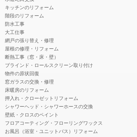
キッチンのリフォーム
鍵交換・修理
階段のリフォーム
鍵開け・鍵屋
防水工事
盗聴器・盗撮器の調査・発見
大工仕事
行政書士
網戸の張り替え・修理
車庫証明に強い行政書士
屋根の修理・リフォーム
遺産相続手続き代行に強い行政書士
断熱工事（窓・床・壁）
許認可に強い行政書士
ブラインド・ロールスクリーン取り付け
離婚の公正証書に強い行政書士
物件の原状回復
遺言書作成に強い行政書士
窓ガラスの交換・修理
建設業許可の申請に強い行政書士
床暖房のリフォーム
ビザ申請代行・入管業務代行に強い行政書士
押入れ・クローゼットリフォーム
内容証明・債権債務問題に強い行政書士
シャワーヘッド・シャワーホースの交換
古物商許可申請代行の行政書士
壁紙・クロスのペイント
自動車の名義・住所変更代行に強い行政書士
フロアコーティング・フローリングワックス
永住許可申請の行政書士
お風呂（浴室・ユニットバス）リフォーム