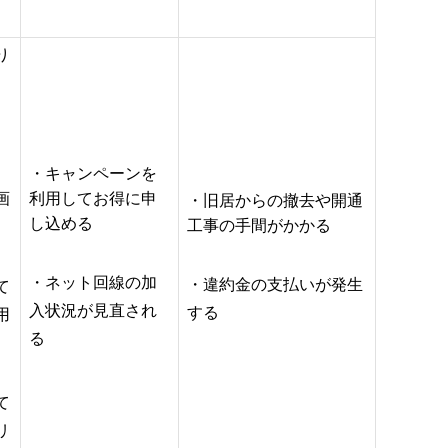
り
・キャンペーンを
画
利用してお得に申
・旧居からの撤去や開通
し込める
工事の手間がかかる
・ネット回線の加
・違約金の支払いが発生
て
入状況が見直され
する
用
る
て
リ