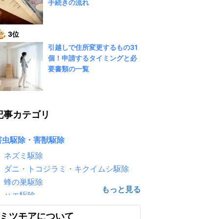
手続きの流れ
3位
引越しで住所変更するもの31
個！申請するタイミングと必
要書類の一覧
記事カテゴリ
害虫駆除・害獣駆除
ネズミ駆除
ダニ・トコジラミ・キクイムシ駆除
蜂の巣駆除
ハエ駆除
害鳥駆除（鳩・カラス）
ミツモアについて