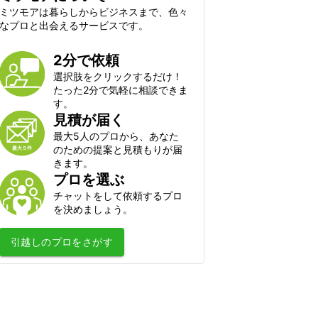
ゴキブリ駆除
ミツモアは暮らしからビジネスまで、色々
シロアリ駆除
なプロと出会えるサービスです。
毛虫・チャドクガ駆除
2分で依頼
コウモリ駆除
選択肢をクリックするだけ！
クモ駆除
たった2分で気軽に相談できま
ハクビシン・アライグマ・狸・イタチ
す。
駆除
見積が届く
ムカデ・ヤスデ・ゲジゲジ駆除
最大5人のプロから、あなた
のための提案と見積もりが届
水のトラブル
きます。
プロを選ぶ
水道のつまり修理
チャットをして依頼するプロ
浄水器の取付・交換
を決めましょう。
水道蛇口交換
引越し
のプロをさがす
水道の水漏れ修理
シャワーヘッド・シャワーホースの交
換
排水管洗浄
トイレの故障・修理