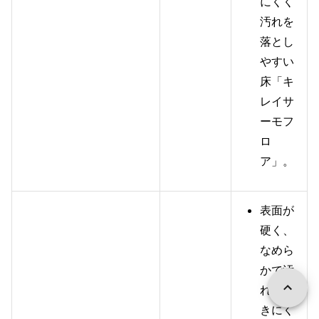
にくく
汚れを
落とし
やすい
床「キ
レイサ
ーモフ
ロ
ア」。
表面が
硬く、
なめら
かで汚
れがつ
きにく