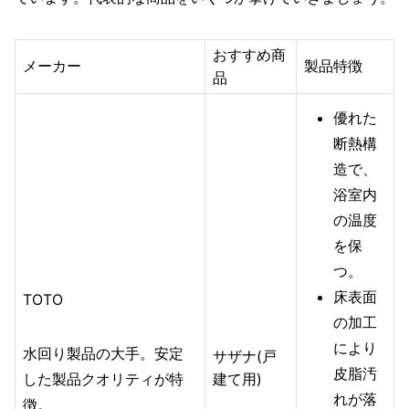
おすすめ商
メーカー
製品特徴
品
優れた
断熱構
造で、
浴室内
の温度
を保
つ。
床表面
TOTO
の加工
により
水回り製品の大手。安定
サザナ(戸
皮脂汚
した製品クオリティが特
建て用)
れが落
徴。